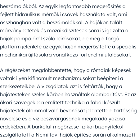
beszámolókból. Az egyik legfontosabb megerősítés a
fejlett hidraulikus mérnöki csövek használata volt, ami
összhangban volt a beszámolókkal. A hajókon talált
márványbetétek és mozaikdíszítések sora is igazolta a
hajók pompájáról szóló leírásokat, de még a forgó
platform jelenléte az egyik hajón megerősítette a speciális
mechanikai újításokra vonatkozó történelmi utalásokat.
A régészeket megdöbbentette, hogy a rómaiak képesek
voltak ilyen kifinomult mechanizmusokat beépíteni a
szerkezeteikbe. A vizsgálatok azt is feltárták, hogy a
hajótesteken széles körben használtak ólomborítást. Ez az
ókori szövegekben említett technika a fából készült
hajótestek ólommal való bevonását jelentette a tartósság
növelése és a víz beszivárgásának megakadályozása
érdekében. A burkolat megőrzése fizikai bizonyítékot
szolgáltatott a Nemi tavi hajók építése során alkalmazott