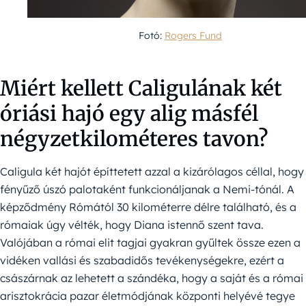
Fotó:
Rogers Fund
Miért kellett Caligulának két
óriási hajó egy alig másfél
négyzetkilométeres tavon?
Caligula két hajót építtetett azzal a kizárólagos céllal, hogy
fényűző úszó palotaként funkcionáljanak a Nemi-tónál. A
képződmény Rómától 30 kilométerre délre található, és a
rómaiak úgy vélték, hogy Diana istennő szent tava.
Valójában a római elit tagjai gyakran gyűltek össze ezen a
vidéken vallási és szabadidős tevékenységekre, ezért a
császárnak az lehetett a szándéka, hogy a saját és a római
arisztokrácia pazar életmódjának központi helyévé tegye