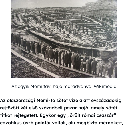
Az egyik Nemi tavi hajó maradványa. Wikimedia
Az olaszországi Nemi-tó sötét vize alatt évszázadokig
rejtőzött két első századbeli pazar hajó, amely sötét
titkot rejtegetett. Egykor egy „őrült római császár”
egzotikus úszó palotái voltak, aki megbízta mérnökeit,