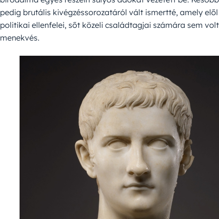
pedig brutális kivégzéssorozatáról vált ismertté, amely elől
politikai ellenfelei, sőt közeli családtagjai számára sem volt
menekvés.