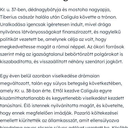
Kr. u. 37-ben, dédnagybátyja és mostoha nagyapja,
Tiberius császár halála után Caligula követte a trónon.
Uralkodása igencsak ígéretesen indult, mivel drága
nyilvános látványosságokat finanszírozott, és nagylelkű
politikát vezetett be, amelynek célja az volt, hogy
megkedveltesse magát a római néppel. Az ókori források
szerint még az igazságtalanul bebörtönzött polgárokat is
kiszabadította, és visszaállított néhány szenátori jogkört.
Egy éven belül azonban viselkedése drámaian
megváltozott, talán egy súlyos betegség következtében,
amely Kr. u. 38-ban érte. Ettől kezdve Caligula egyre
kiszámíthatatlanabb és kegyetlenebb viselkedést kezdett
tanúsítani. Élő istennek nyilvánította magát, és követelte,
hogy ennek megfelelően imádják. Pazarló költekezései
emellett kiürítették az államkasszát, amit ellensúlyozva
birodalma egyes részein súlyos adókat vezetett be. Később