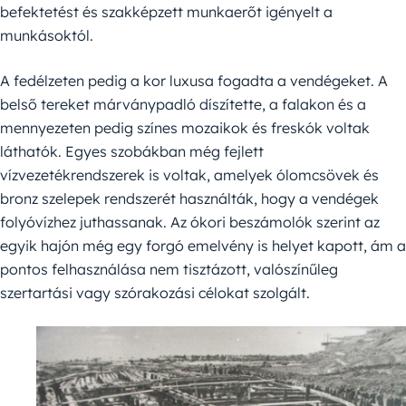
befektetést és szakképzett munkaerőt igényelt a
munkásoktól.
A fedélzeten pedig a kor luxusa fogadta a vendégeket. A
belső tereket márványpadló díszítette, a falakon és a
mennyezeten pedig színes mozaikok és freskók voltak
láthatók. Egyes szobákban még fejlett
vízvezetékrendszerek is voltak, amelyek ólomcsövek és
bronz szelepek rendszerét használták, hogy a vendégek
folyóvízhez juthassanak. Az ókori beszámolók szerint az
egyik hajón még egy forgó emelvény is helyet kapott, ám a
pontos felhasználása nem tisztázott, valószínűleg
szertartási vagy szórakozási célokat szolgált.