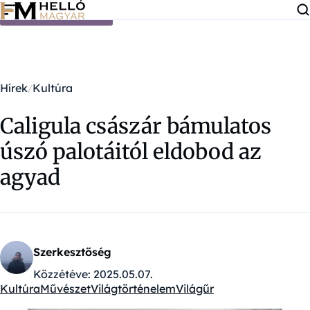
Ugrás a tartalomra
Hírek
Kultúra
Caligula császár bámulatos
úszó palotáitól eldobod az
agyad
Szerkesztőség
Közzétéve:
2025.05.07.
Kultúra
Művészet
Világtörténelem
Világűr
Kategóriák: