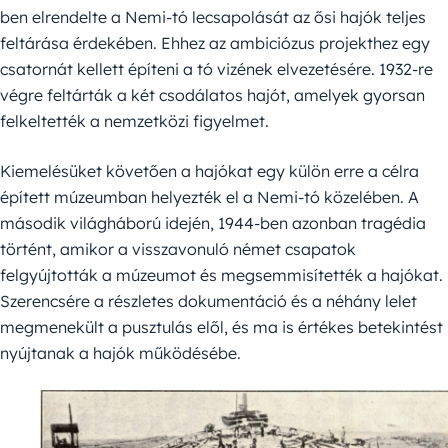
ben elrendelte a Nemi-tó lecsapolását az ősi hajók teljes
feltárása érdekében. Ehhez az ambiciózus projekthez egy
csatornát kellett építeni a tó vizének elvezetésére. 1932-re
végre feltárták a két csodálatos hajót, amelyek gyorsan
felkeltették a nemzetközi figyelmet.
Kiemelésüket követően a hajókat egy külön erre a célra
épített múzeumban helyezték el a Nemi-tó közelében. A
második világháború idején, 1944-ben azonban tragédia
történt, amikor a visszavonuló német csapatok
felgyújtották a múzeumot és megsemmisítették a hajókat.
Szerencsére a részletes dokumentáció és a néhány lelet
megmenekült a pusztulás elől, és ma is értékes betekintést
nyújtanak a hajók működésébe.