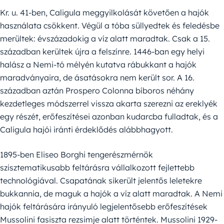
Kr. u. 41-ben, Caligula meggyilkolását követően a hajók
használata csökkent. Végül a tóba süllyedtek és feledésbe
merültek: évszázadokig a víz alatt maradtak. Csak a 15.
században kerültek újra a felszínre. 1446-ban egy helyi
halász a Nemi-tó mélyén kutatva rábukkant a hajók
maradványaira, de ásatásokra nem került sor. A 16.
században aztán Prospero Colonna bíboros néhány
kezdetleges módszerrel vissza akarta szerezni az ereklyék
egy részét, erőfeszítései azonban kudarcba fulladtak, és a
Caligula hajói iránti érdeklődés alábbhagyott.
1895-ben Eliseo Borghi tengerészmérnök
szisztematikusabb feltárásra vállalkozott fejlettebb
technológiával. Csapatának sikerült jelentős leletekre
bukkannia, de maguk a hajók a víz alatt maradtak. A Nemi
hajók feltárására irányuló legjelentősebb erőfeszítések
Mussolini fasiszta rezsimje alatt történtek. Mussolini 1929-