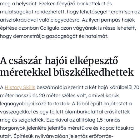
meg a helyszínt. Ezeken fényűző banketteket és
mulatságokat rendezhetett, hogy lehetőséget teremtsen az
arisztokráciával való elegyedésre. Az ilyen pompás hajók
építése azonban Caligula azon vágyának is része lehetett,
hogy demonstrálja gazdagságát és hatalmát.
A császár hajói elképesztő
méretekkel büszkélkedhettek
A
History Skills
beszámolója szerint a két hajó körülbelül 70
méter hosszú és 20 méter széles volt, amivel koruk
legnagyobbjai közé tartoztak. A fából épült hajótestet a
vasszögekkel és egy fejlett ólomburkolattal erősítették
meg és szigetelték. Ezenkívül az állítólag 1,5 tonnás
horgonyok jelenléte jelentős méretükre és kapacitásukra
utalt. Építésük nyilvánvalóan jelentős erőforrás-