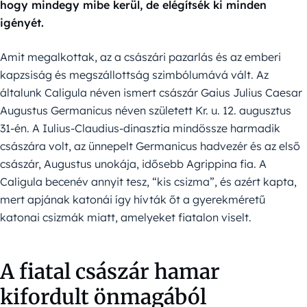
hogy mindegy mibe kerül, de elégítsék ki minden
igényét.
Amit megalkottak, az a császári pazarlás és az emberi
kapzsiság és megszállottság szimbólumává vált. Az
általunk Caligula néven ismert császár Gaius Julius Caesar
Augustus Germanicus néven született Kr. u. 12. augusztus
31-én. A Iulius-Claudius-dinasztia mindössze harmadik
császára volt, az ünnepelt Germanicus hadvezér és az első
császár, Augustus unokája, idősebb Agrippina fia. A
Caligula becenév annyit tesz, “kis csizma”, és azért kapta,
mert apjának katonái így hívták őt a gyerekméretű
katonai csizmák miatt, amelyeket fiatalon viselt.
A fiatal császár hamar
kifordult önmagából