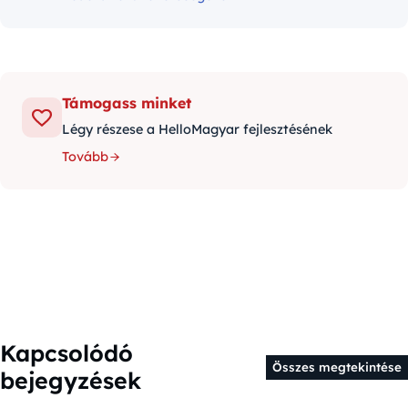
Támogass minket
Légy részese a HelloMagyar fejlesztésének
Tovább
Kapcsolódó
Összes megtekintése
bejegyzések