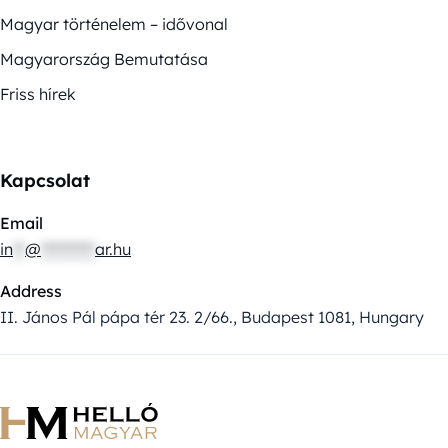
Magyar történelem – idővonal
Magyarország Bemutatása
Friss hírek
Kapcsolat
Email
in
**
@
*********
ar.hu
Address
II. János Pál pápa tér 23. 2/66., Budapest 1081, Hungary