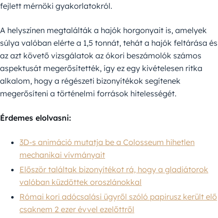
fejlett mérnöki gyakorlatokról.
A helyszínen megtalálták a hajók horgonyait is, amelyek
súlya valóban elérte a 1,5 tonnát, tehát a hajók feltárása és
az azt követő vizsgálatok az ókori beszámolók számos
aspektusát megerősítették, így ez egy kivételesen ritka
alkalom, hogy a régészeti bizonyítékok segítenek
megerősíteni a történelmi források hitelességét.
Érdemes elolvasni:
3D-s animáció mutatja be a Colosseum hihetlen
mechanikai vívmányait
Először találtak bizonyítékot rá, hogy a gladiátorok
valóban küzdöttek oroszlánokkal
Római kori adócsalási ügyről szóló papirusz került elő
csaknem 2 ezer évvel ezelőttről