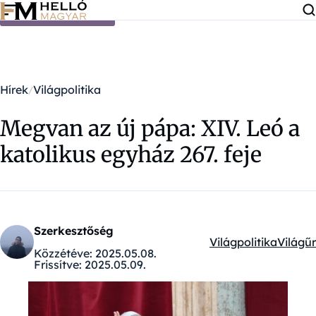
Ugrás a tartalomra
Hírek
Világpolitika
Megvan az új pápa: XIV. Leó a
katolikus egyház 267. feje
Szerkesztőség
Világpolitika
Világűr
Kategóriák:
Közzétéve:
2025.05.08.
Frissítve:
2025.05.09.