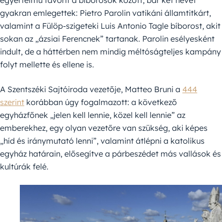
gyakran emlegettek: Pietro Parolin vatikáni államtitkárt,
valamint a Fülöp-szigeteki Luis Antonio Tagle bíborost, akit
sokan az „ázsiai Ferencnek” tartanak. Parolin esélyesként
indult, de a háttérben nem mindig méltóságteljes kampány
folyt mellette és ellene is.
A Szentszéki Sajtóiroda vezetője, Matteo Bruni a
444
szerint
korábban úgy fogalmazott: a következő
egyházfőnek „jelen kell lennie, közel kell lennie” az
emberekhez, egy olyan vezetőre van szükség, aki képes
„híd és iránymutató lenni”, valamint átlépni a katolikus
egyház határain, elősegítve a párbeszédet más vallások és
kultúrák felé.