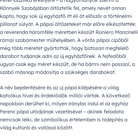
Péter-bazilika erkélyére – a hagyományok szerint a
Könnyek Szobájában öltöztetik fel, amely nevét onnan
kapta, hogy sok új egyházfő itt éli át először a történelmi
pillanat súlyát. A pápai öltözeteket már előre elkészítették:
a reverenda háromféle méretben készült Raniero Mancinelli
római szabómester műhelyében. A vörös pápai cipőből
még több méretet gyártottak, hogy biztosan megfelelő
darabot tudjanak adni az új egyházfőnek. A fejfedőből
ugyan csak egy méret készült, de ha bármi nem passzol, a
szabó másnap módosítja a szükséges darabokat.
A név bejelentésére és az új pápa kilépésére a világ
katolikus hívei és érdeklődők milliói vártak. A következő
napokban derülhet ki, milyen irányba indul el az egyház
Ferenc pápa utódjának vezetésével – akinek feladata
nemcsak lelki, de szimbolikus értelemben is hídépítés a
világ kultúrái és vallásai között.