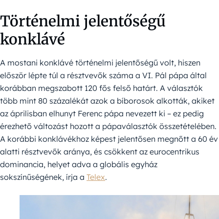
Történelmi jelentőségű
konklávé
A mostani konklávé történelmi jelentőségű volt, hiszen
először lépte túl a résztvevők száma a VI. Pál pápa által
korábban megszabott 120 fős felső határt. A választók
több mint 80 százalékát azok a bíborosok alkották, akiket
az áprilisban elhunyt Ferenc pápa nevezett ki – ez pedig
érezhető változást hozott a pápaválasztók összetételében.
A korábbi konklávékhoz képest jelentősen megnőtt a 60 év
alatti résztvevők aránya, és csökkent az eurocentrikus
dominancia, helyet adva a globális egyház
sokszínűségének, írja a
Telex
.