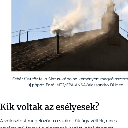
Fehér füst tör fel a Sixtus-kápolna kéményén: megválasztot
új pápát. Fotó: MTI/EPA-ANSA/Alessandro Di Meo
Kik voltak az esélyesek?
A választást megelőzően a szakértők úgy vélték, nincs
egyértelmű favorit a bíborosok között, bár két nevet