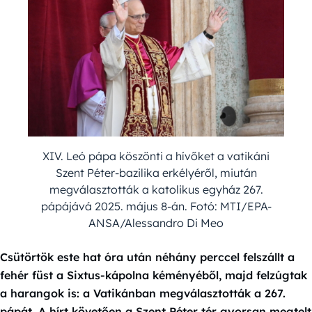
XIV. Leó pápa köszönti a hívőket a vatikáni
Szent Péter-bazilika erkélyéről, miután
megválasztották a katolikus egyház 267.
pápájává 2025. május 8-án. Fotó: MTI/EPA-
ANSA/Alessandro Di Meo
Csütörtök este hat óra után néhány perccel felszállt a
fehér füst a Sixtus-kápolna kéményéből, majd felzúgtak
a harangok is: a Vatikánban megválasztották a 267.
pápát. A hírt követően a Szent Péter tér gyorsan megtelt