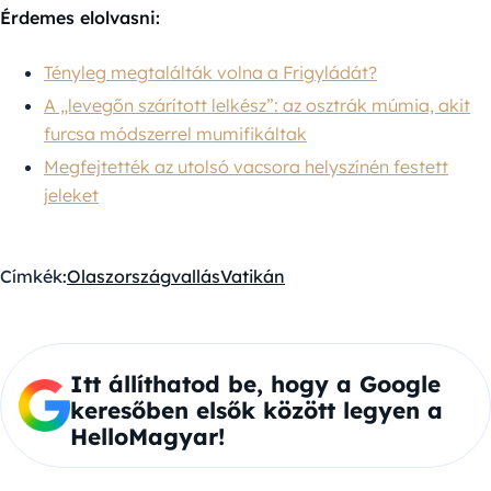
Érdemes elolvasni:
Tényleg megtalálták volna a Frigyládát?
A „levegőn szárított lelkész”: az osztrák múmia, akit
furcsa módszerrel mumifikáltak
Megfejtették az utolsó vacsora helyszínén festett
jeleket
Címkék:
Olaszország
vallás
Vatikán
Itt állíthatod be, hogy a Google
keresőben elsők között legyen a
HelloMagyar!