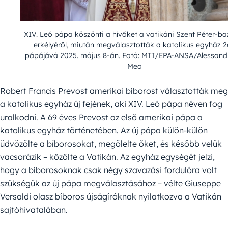
XIV. Leó pápa köszönti a hívőket a vatikáni Szent Péter-baz
erkélyéről, miután megválasztották a katolikus egyház 2
pápájává 2025. május 8-án. Fotó: MTI/EPA-ANSA/Alessand
Meo
Robert Francis Prevost amerikai bíborost választották meg
a katolikus egyház új fejének, aki XIV. Leó pápa néven fog
uralkodni. A 69 éves Prevost az első amerikai pápa a
katolikus egyház történetében. Az új pápa külön-külön
üdvözölte a bíborosokat, megölelte őket, és később velük
vacsorázik – közölte a Vatikán. Az egyház egységét jelzi,
hogy a bíborosoknak csak négy szavazási fordulóra volt
szükségük az új pápa megválasztásához – vélte Giuseppe
Versaldi olasz bíboros újságíróknak nyilatkozva a Vatikán
sajtóhivatalában.