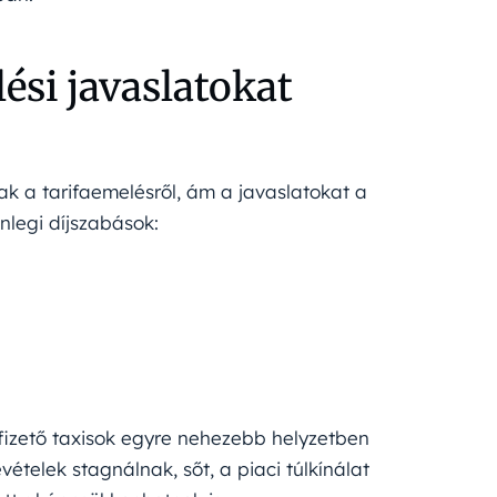
ési javaslatokat
ak a tarifaemelésről, ám a javaslatokat a
nlegi díjszabások:
fizető taxisok egyre nehezebb helyzetben
telek stagnálnak, sőt, a piaci túlkínálat