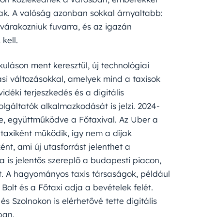
ak. A valóság azonban sokkal árnyaltabb:
várakozniuk fuvarra, és az igazán
kell.
uláson ment keresztül, új technológiai
si változásokkal, amelyek mind a taxisok
déki terjeszkedés és a digitális
gáltatók alkalmazkodását is jelzi. 2024-
e, együttműködve a Főtaxival. Az Uber a
 taxiként működik, így nem a díjak
t, ami új utasforrást jelenthet a
a is jelentős szereplő a budapesti piacon,
t. A hagyományos taxis társaságok, például
Bolt és a Főtaxi adja a bevételek felét.
és Szolnokon is elérhetővé tette digitális
ban.