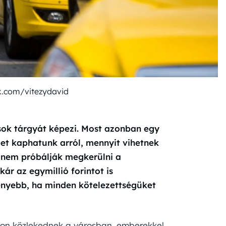
k.com/vitezydavid
sok tárgyát képezi. Most azonban egy
t kaphatunk arról, mennyit vihetnek
 nem próbálják megkerülni a
ár az egymillió forintot is
ényebb, ha minden kötelezettségüket
badon közlekednek a városban, emberekkel