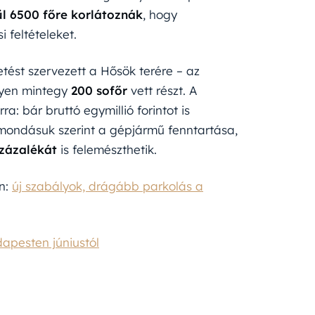
ül 6500 főre korlátoznák
, hogy
 feltételeket.
tést szervezett a Hősök terére – az
yen mintegy
200 sofőr
vett részt. A
a: bár bruttó egymillió forintot is
mondásuk szerint a gépjármű fenntartása,
százalékát
is felemészthetik.
en:
új szabályok, drágább parkolás a
apesten júniustól