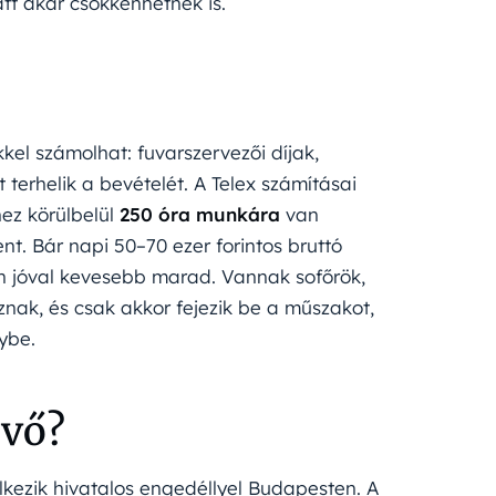
tt akár csökkenhetnek is.
kkel számolhat: fuvarszervezői díjak,
erhelik a bevételét. A Telex számításai
ez körülbelül
250 óra munkára
van
t. Bár napi 50–70 ezer forintos bruttó
tán jóval kevesebb marad. Vannak sofőrök,
nak, és csak akkor fejezik be a műszakot,
nybe.
övő?
kezik hivatalos engedéllyel Budapesten. A