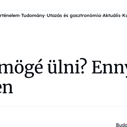
rténelem
Tudomány
Utazás és gasztronómia
Aktuális
K
mögé ülni? Enny
en
Buda