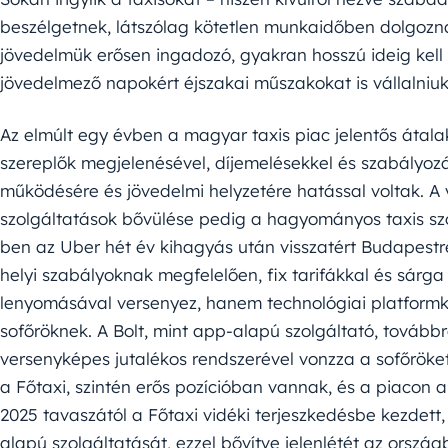
beszélgetnek, látszólag kötetlen munkaidőben dolgozn
jövedelmük erősen ingadozó, gyakran hosszú ideig kell 
jövedelmező napokért éjszakai műszakokat is vállalniuk 
Az elmúlt egy évben a magyar taxis piac jelentős átalak
szereplők megjelenésével, díjemelésekkel és szabályozá
működésére és jövedelmi helyzetére hatással voltak. A vi
szolgáltatások bővülése pedig a hagyományos taxis szol
ben az Uber hét év kihagyás után visszatért Budapestr
helyi szabályoknak megfelelően, fix tarifákkal és sárga
lenyomásával versenyez, hanem technológiai platformkén
sofőröknek. A Bolt, mint app-alapú szolgáltató, továbbr
versenyképes jutalékos rendszerével vonzza a sofőröke
a Főtaxi, szintén erős pozícióban vannak, és a piacon a 
2025 tavaszától a Főtaxi vidéki terjeszkedésbe kezdett, 
alapú szolgáltatását, ezzel bővítve jelenlétét az ország