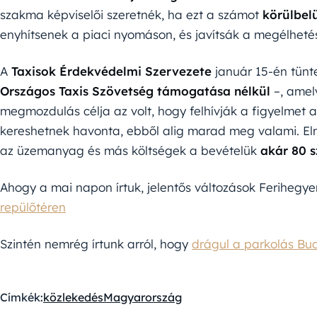
szakma képviselői szeretnék, ha ezt a számot
körülbel
enyhítsenek a piaci nyomáson, és javítsák a megélhetési
A
Taxisok Érdekvédelmi Szervezete
január 15-én tünte
Országos Taxis Szövetség támogatása nélkül
–, amel
megmozdulás célja az volt, hogy felhívják a figyelmet arr
kereshetnek havonta, ebből alig marad meg valami. El
az üzemanyag és más költségek a bevételük
akár 80 
Ahogy a mai napon írtuk, jelentős változások Ferihegy
repülőtéren
Szintén nemrég írtunk arról, hogy
drágul a parkolás Bud
Címkék:
közlekedés
Magyarország