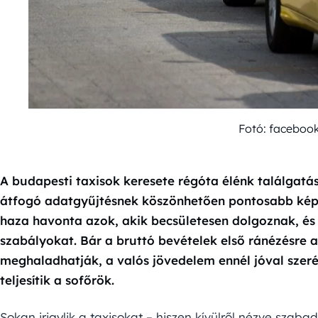
Fotó: faceboo
A budapesti taxisok keresete régóta élénk találgatá
átfogó adatgyűjtésnek köszönhetően pontosabb képe
haza havonta azok, akik becsületesen dolgoznak, és
szabályokat. Bár a bruttó bevételek első ránézésre ak
meghaladhatják, a valós jövedelem ennél jóval szer
teljesítik a sofőrök.
Sokan irigylik a taxisokat – hiszen kívülről nézve sza