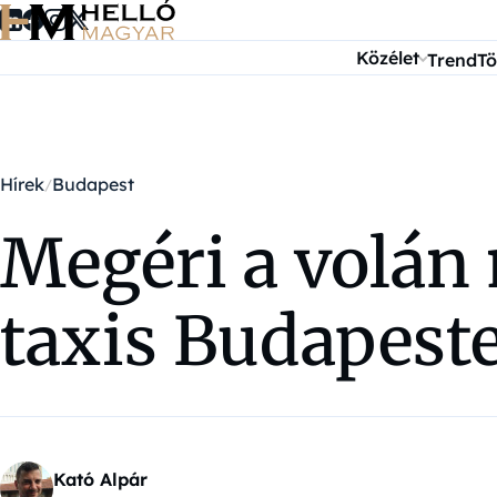
Ugrás a tartalomra
Közélet
Trend
Tö
Hírek
Budapest
Megéri a volán 
taxis Budapest
Kató Alpár