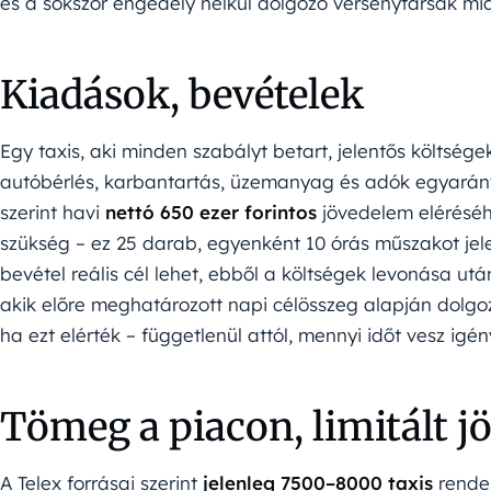
és a sokszor engedély nélkül dolgozó versenytársak mia
Kiadások, bevételek
Egy taxis, aki minden szabályt betart, jelentős költsége
autóbérlés, karbantartás, üzemanyag és adók egyaránt t
szerint havi
nettó 650 ezer forintos
jövedelem eléréséh
szükség – ez 25 darab, egyenként 10 órás műszakot jelen
bevétel reális cél lehet, ebből a költségek levonása u
akik előre meghatározott napi célösszeg alapján dolgoz
ha ezt elérték – függetlenül attól, mennyi időt vesz igé
Tömeg a piacon, limitált j
A Telex forrásai szerint
jelenleg 7500–8000 taxis
rendel