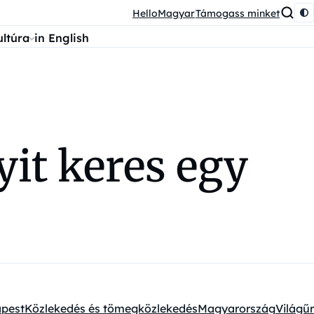
HelloMagyar
Támogass minket
ultúra
in English
it keres egy
pest
Közlekedés és tömegközlekedés
Magyarország
Világűr