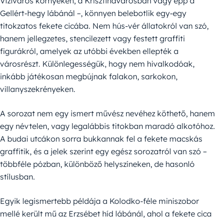
Víziváros környékén, a Krisztinavárosban vagy épp a
Gellért-hegy lábánál –, könnyen belebotlik egy-egy
titokzatos fekete cicába. Nem hús-vér állatokról van szó,
hanem jellegzetes, stencilezett vagy festett graffiti
figurákról, amelyek az utóbbi években ellepték a
városrészt. Különlegességük, hogy nem hivalkodóak,
inkább játékosan megbújnak falakon, sarkokon,
villanyszekrényeken.
A sorozat nem egy ismert művész nevéhez köthető, hanem
egy névtelen, vagy legalábbis titokban maradó alkotóhoz.
A budai utcákon sorra bukkannak fel a fekete macskás
graffitik, és a jelek szerint egy egész sorozatról van szó –
többféle pózban, különböző helyszíneken, de hasonló
stílusban.
Egyik legismertebb példája a Kolodko-féle miniszobor
mellé került mű az Erzsébet híd lábánál, ahol a fekete cica