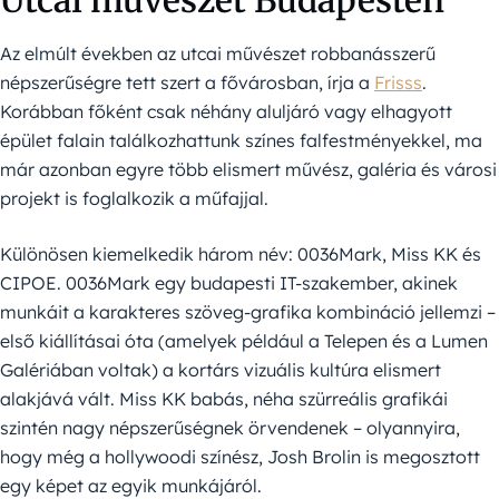
Utcai művészet Budapesten
Az elmúlt években az utcai művészet robbanásszerű
népszerűségre tett szert a fővárosban, írja a
Frisss
.
Korábban főként csak néhány aluljáró vagy elhagyott
épület falain találkozhattunk színes falfestményekkel, ma
már azonban egyre több elismert művész, galéria és városi
projekt is foglalkozik a műfajjal.
Különösen kiemelkedik három név: 0036Mark, Miss KK és
CIPOE. 0036Mark egy budapesti IT-szakember, akinek
munkáit a karakteres szöveg-grafika kombináció jellemzi –
első kiállításai óta (amelyek például a Telepen és a Lumen
Galériában voltak) a kortárs vizuális kultúra elismert
alakjává vált. Miss KK babás, néha szürreális grafikái
szintén nagy népszerűségnek örvendenek – olyannyira,
hogy még a hollywoodi színész, Josh Brolin is megosztott
egy képet az egyik munkájáról.