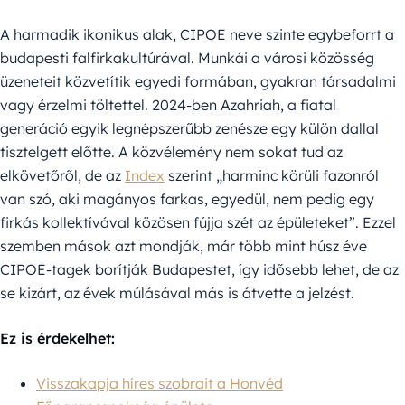
A harmadik ikonikus alak, CIPOE neve szinte egybeforrt a
budapesti falfirkakultúrával. Munkái a városi közösség
üzeneteit közvetítik egyedi formában, gyakran társadalmi
vagy érzelmi töltettel. 2024-ben Azahriah, a fiatal
generáció egyik legnépszerűbb zenésze egy külön dallal
tisztelgett előtte. A közvélemény nem sokat tud az
elkövetőről, de az
Index
szerint „harminc körüli fazonról
van szó, aki magányos farkas, egyedül, nem pedig egy
firkás kollektívával közösen fújja szét az épületeket”. Ezzel
szemben mások azt mondják, már több mint húsz éve
CIPOE-tagek borítják Budapestet, így idősebb lehet, de az
se kizárt, az évek múlásával más is átvette a jelzést.
Ez is érdekelhet:
Visszakapja híres szobrait a Honvéd