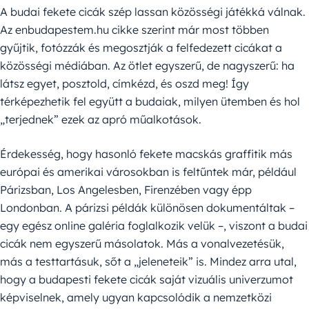
A budai fekete cicák szép lassan közösségi játékká válnak.
Az enbudapestem.hu cikke szerint már most többen
gyűjtik, fotózzák és megosztják a felfedezett cicákat a
közösségi médiában. Az ötlet egyszerű, de nagyszerű: ha
látsz egyet, posztold, címkézd, és oszd meg! Így
térképezhetik fel együtt a budaiak, milyen ütemben és hol
„terjednek” ezek az apró műalkotások.
Érdekesség, hogy hasonló fekete macskás graffitik más
európai és amerikai városokban is feltűntek már, például
Párizsban, Los Angelesben, Firenzében vagy épp
Londonban. A párizsi példák különösen dokumentáltak –
egy egész online galéria foglalkozik velük –, viszont a budai
cicák nem egyszerű másolatok. Más a vonalvezetésük,
más a testtartásuk, sőt a „jeleneteik” is. Mindez arra utal,
hogy a budapesti fekete cicák saját vizuális univerzumot
képviselnek, amely ugyan kapcsolódik a nemzetközi