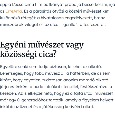
épp a L’ecsó című film patkányát próbálja becserkészni, írja
az
ErreArra
. Ez a párosítás ötvözi a köztéri művészet két
különböző rétegét: a hivatalosan engedélyezett, bronz
miniszobrok világát és az utcai, „gerilla” falfestészetet.
Egyéni művészet vagy
közösségi cica?
Egyelőre senki sem tudja biztosan, ki lehet az alkotó.
Lehetséges, hogy több művész áll a háttérben, de az sem
kizárt, hogy egyetlen, tudatosan anonim maradó alkotó
járja esténként a budai utcákat stencillel, festékszóróval a
kezében. Az is elképzelhető, hogy ez a fajta utcai művészet
már egy új generációhoz tartozik, amely a figyelem helyett
inkább az üzenet és a játékosság kedvéért alkot.