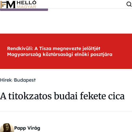
Ugrás a tartalomra
Rendkívüli: A Tisza megnevezte jelöltjét
Magyarország köztársasági elnöki posztjára
Hírek
Budapest
A titokzatos budai fekete cica
Papp Virág