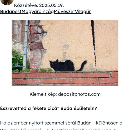
Közzétéve:
2025.05.19.
Budapest
Magyarország
Művészet
Világűr
Kategóriák:
Kiemelt kép: depositphotos.com
Észrevetted a fekete cicát Buda épületein?
Ha az ember nyitott szemmel sétál Budán – különösen a