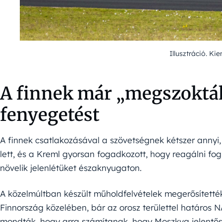
Illusztráció. Ki
A finnek már „megszokták
fenyegetést
A finnek csatlakozásával a szövetségnek kétszer annyi,
lett, és a Kreml gyorsan fogadkozott, hogy reagálni fog
növelik jelenlétüket északnyugaton.
A közelmúltban készült műholdfelvételek megerősítették
Finnország közelében, bár az orosz területtel határos N
mondták, hogy arra számítanak, hogy Moszkva jelentő