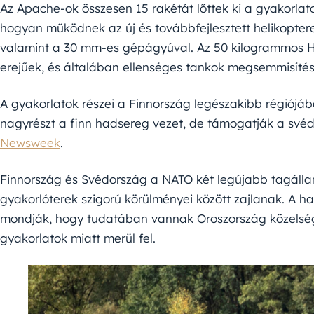
Az Apache-ok összesen 15 rakétát lőttek ki a gyakorlat
hogyan működnek az új és továbbfejlesztett helikopter
valamint a 30 mm-es gépágyúval. Az 50 kilogrammos H
erejűek, és általában ellenséges tankok megsemmisítés
A gyakorlatok részei a Finnország legészakibb régiójá
nagyrészt a finn hadsereg vezet, de támogatják a svéd é
Newsweek
.
Finnország és Svédország a NATO két legújabb tagállam
gyakorlóterek szigorú körülményei között zajlanak. A 
mondják, hogy tudatában vannak Oroszország közelség
gyakorlatok miatt merül fel.