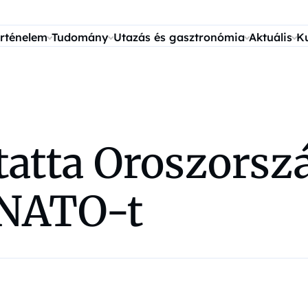
rténelem
Tudomány
Utazás és gasztronómia
Aktuális
K
tatta Oroszorsz
 NATO-t