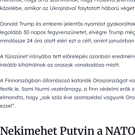
közelébe, amikor az Ukrajnával folytatott háború véget 
Donald Trump és emberei jelentős nyomást gyakoroltak 
legalább 30 napos fegyverszünetet, elvégre Trump még
mindössze 24 óra alatt eléri ezt a célt, amint januárban
A tűzszünet irányába tett előrelépés azonban eredmény
inkább kihátrálnak az oroszok vonakodása miatt.
A Finnországban állomásozó katonák Oroszországot val
festik le. Sami Nurmi vezérőrnagy, a finn védelmi erők s
elmondta, hogy „sok száz éve szomszédai vagyunk Oros
ezzel”.
Nekimehet Putyin a NATO