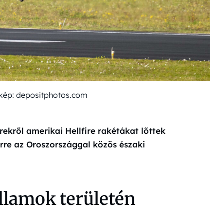
t kép: depositphotos.com
kről amerikai Hellfire rakétákat lőttek
rre az Oroszországgal közös északi
llamok területén