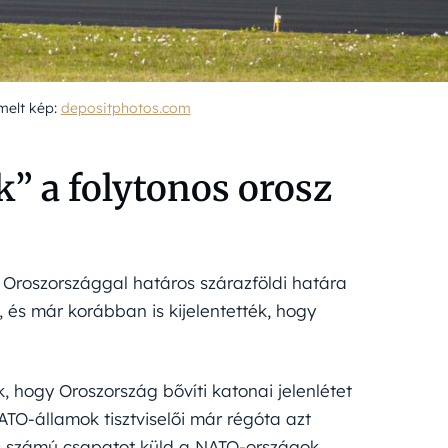
emelt kép:
depositphotos.com
” a folytonos orosz
 Oroszországgal határos szárazföldi határa
, és már korábban is kijelentették, hogy
, hogy Oroszország bővíti katonai jelenlétet
ATO-államok tisztviselői már régóta azt
s számú csapatot küld a NATO-országok