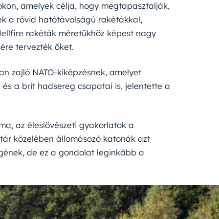
okon, amelyek célja, hogy megtapasztalják,
ek a rövid hatótávolságú rakétákkal,
ellfire rakéták méretükhöz képest nagy
ére tervezték őket.
ban zajló NATO-kiképzésnek, amelyet
s a brit hadsereg csapatai is, jelentette a
a, az éleslövészeti gyakorlatok a
határ közelében állomásozó katonák azt
ének, de ez a gondolat leginkább a