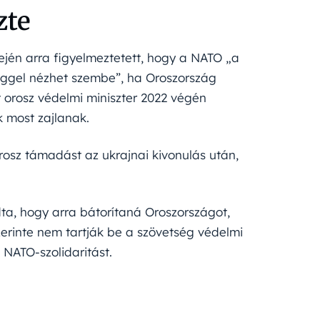
zte
lején arra figyelmeztetett, hogy a NATO „a
eggel nézhet szembe”, ha Oroszország
 orosz védelmi miniszter 2022 végén
k most zajlanak.
rosz támadást az ukrajnai kivonulás után,
ta, hogy arra bátorítaná Oroszországot,
rinte nem tartják be a szövetség védelmi
 NATO-szolidaritást.