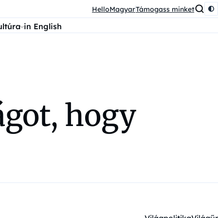
HelloMagyar
Támogass minket
ultúra
in English
ágot, hogy