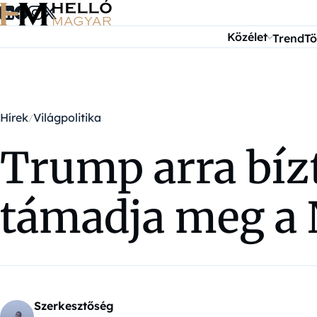
Ugrás a tartalomra
Közélet
Trend
Tö
Hírek
Világpolitika
Trump arra bíz
támadja meg a
Szerkesztőség