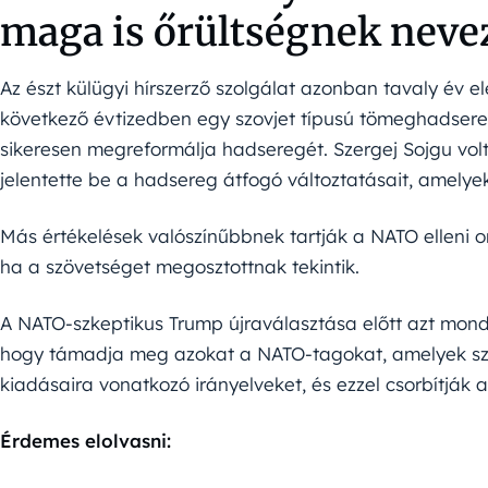
maga is őrültségnek neve
Az észt külügyi hírszerző szolgálat azonban tavaly év e
következő évtizedben egy szovjet típusú tömeghadser
sikeresen megreformálja hadseregét. Szergej Sojgu volt
jelentette be a hadsereg átfogó változtatásait, amelye
Más értékelések valószínűbbnek tartják a NATO elleni o
ha a szövetséget megosztottnak tekintik.
A NATO-szkeptikus Trump újraválasztása előtt azt mond
hogy támadja meg azokat a NATO-tagokat, amelyek sze
kiadásaira vonatkozó irányelveket, és ezzel csorbítják a
Érdemes elolvasni: