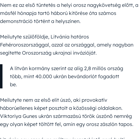
Nem ez az első tüntetés a helyi orosz nagykövetség előtt, a
másfél hónapja tartó háború kitörése óta számos
demonstráció történt a helyszínen.
Meilutyte szülőföldje, Litvánia határos
Fehéroroszországgal, azzal az országgal, amely nagyban
segítette Oroszország ukrajnai invázióját.
A litván kormány szerint az alig 2,8 millós ország
több, mint 40.000 ukrán bevándorlót fogadott
be.
Meilutyte nem az első elit úszó, aki provokatív
háborúellenes képet posztolt a közösségi oldalakon.
Viktoriya Gunes ukrán származású török úszónő nemrég
egy olyan képet töltött fel, amin egy orosz zászlón tapos.