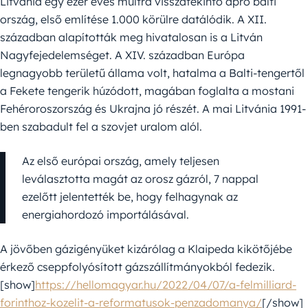
Litvánia egy ezer éves múltra visszatekintő apró balti
ország, első említése 1.000 körülre datálódik. A XII.
században alapították meg hivatalosan is a Litván
Nagyfejedelemséget. A XIV. században Európa
legnagyobb területű állama volt, hatalma a Balti-tengertől
a Fekete tengerik húzódott, magában foglalta a mostani
Fehéroroszország és Ukrajna jó részét. A mai Litvánia 1991-
ben szabadult fel a szovjet uralom alól.
Az első európai ország, amely teljesen
leválasztotta magát az orosz gázról, 7 nappal
ezelőtt jelentették be, hogy felhagynak az
energiahordozó importálásával.
A jövőben gázigényüket kizárólag a Klaipeda kikötőjébe
érkező cseppfolyósított gázszállítmányokból fedezik.
[show]
https://hellomagyar.hu/2022/04/07/a-felmilliard-
forinthoz-kozelit-a-reformatusok-penzadomanya/
[/show]