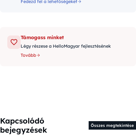
Fedezd fel a lehetőségeket
Támogass minket
Légy részese a HelloMagyar fejlesztésének
Tovább
Kapcsolódó
Összes megtekintése
bejegyzések