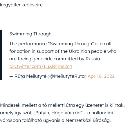
kegyetlenkedéseire.
Swimming Through
The performance “Swimming Through” is a call
for action in support of the Ukrainian people who
are facing genocide committed by Russia.
pic.twitter.com/LuXRFms2c4
— Rūta Meilutytė (@MeilutyteRuta)
April 6, 2022
Mindezek mellett a tó melletti útra egy üzenetet is kiírtak,
amely így szól: „Putyin, Hága vár rád” – a hollandiai
városban található ugyanis a Nemzetközi Bíróság.