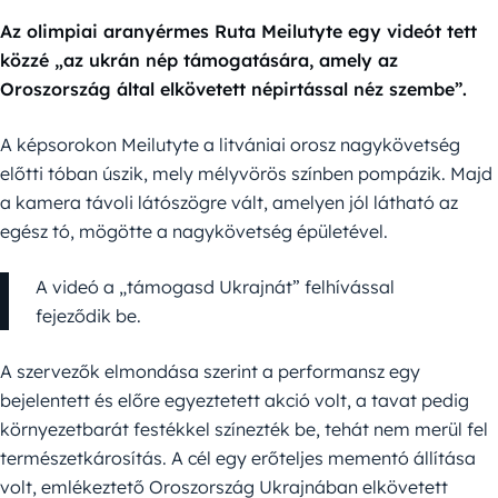
Az olimpiai aranyérmes Ruta Meilutyte egy videót tett
közzé „az ukrán nép támogatására, amely az
Oroszország által elkövetett népirtással néz szembe”.
A képsorokon Meilutyte a litvániai orosz nagykövetség
előtti tóban úszik, mely mélyvörös színben pompázik. Majd
a kamera távoli látószögre vált, amelyen jól látható az
egész tó, mögötte a nagykövetség épületével.
A videó a „támogasd Ukrajnát” felhívással
fejeződik be.
A szervezők elmondása szerint a performansz egy
bejelentett és előre egyeztetett akció volt, a tavat pedig
környezetbarát festékkel színezték be, tehát nem merül fel
természetkárosítás. A cél egy erőteljes mementó állítása
volt, emlékeztető Oroszország Ukrajnában elkövetett