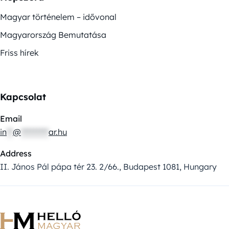
Magyar történelem – idővonal
Magyarország Bemutatása
Friss hírek
Kapcsolat
Email
in
**
@
*********
ar.hu
Address
II. János Pál pápa tér 23. 2/66., Budapest 1081, Hungary