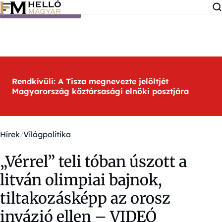
Ugrás a tartalomra
Rendkívüli: A Tisza megnevezte jelöltjét
Magyarország köztársasági elnöki posztjára
Hírek
Világpolitika
„Vérrel” teli tóban úszott a
litván olimpiai bajnok,
tiltakozásképp az orosz
invázió ellen – VIDEÓ