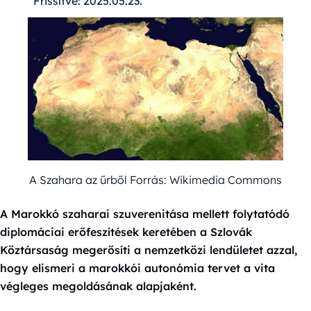
Frissítve:
2025.05.23.
A Szahara az űrből Forrás: Wikimedia Commons
A Marokkó szaharai szuverenitása mellett folytatódó
diplomáciai erőfeszítések keretében a Szlovák
Köztársaság megerősíti a nemzetközi lendületet azzal,
hogy elismeri a marokkói autonómia tervet a vita
végleges megoldásának alapjaként.