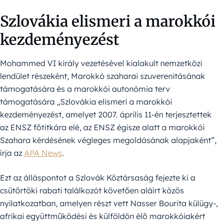
Szlovákia elismeri a marokkói
kezdeményezést
Mohammed VI király vezetésével kialakult nemzetközi
lendület részeként, Marokkó szaharai szuverenitásának
támogatására és a marokkói autonómia terv
támogatására „Szlovákia elismeri a marokkói
kezdeményezést, amelyet 2007. április 11-én terjesztettek
az ENSZ főtitkára elé, az ENSZ égisze alatt a marokkói
Szahara kérdésének végleges megoldásának alapjaként”,
írja az
APA News
.
Ezt az álláspontot a Szlovák Köztársaság fejezte ki a
csütörtöki rabati találkozót követően aláírt közös
nyilatkozatban, amelyen részt vett Nasser Bourita külügy-,
afrikai együttműködési és külföldön élő marokkóiakért