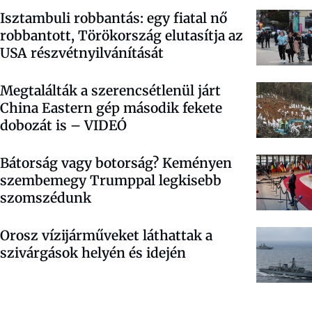
Isztambuli robbantás: egy fiatal nő
robbantott, Törökország elutasítja az
USA részvétnyilvánítását
Megtalálták a szerencsétlenül járt
China Eastern gép második fekete
dobozát is – VIDEÓ
Bátorság vagy botorság? Keményen
szembemegy Trumppal legkisebb
szomszédunk
Orosz vízijárműveket láthattak a
szivárgások helyén és idején