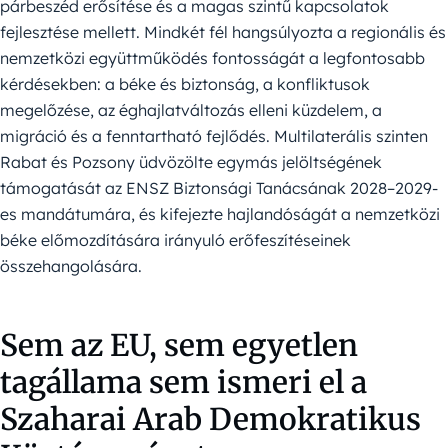
párbeszéd erősítése és a magas szintű kapcsolatok
fejlesztése mellett. Mindkét fél hangsúlyozta a regionális és
nemzetközi együttműködés fontosságát a legfontosabb
kérdésekben: a béke és biztonság, a konfliktusok
megelőzése, az éghajlatváltozás elleni küzdelem, a
migráció és a fenntartható fejlődés. Multilaterális szinten
Rabat és Pozsony üdvözölte egymás jelöltségének
támogatását az ENSZ Biztonsági Tanácsának 2028–2029-
es mandátumára, és kifejezte hajlandóságát a nemzetközi
béke előmozdítására irányuló erőfeszítéseinek
összehangolására.
Sem az EU, sem egyetlen
tagállama sem ismeri el a
Szaharai Arab Demokratikus