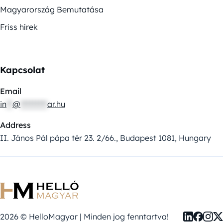
Magyarország Bemutatása
Friss hírek
Kapcsolat
Email
in
**
@
*********
ar.hu
Address
II. János Pál pápa tér 23. 2/66., Budapest 1081, Hungary
2026 © HelloMagyar | Minden jog fenntartva!