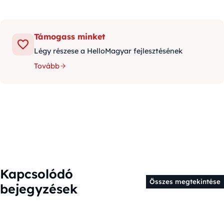
Támogass minket
Légy részese a HelloMagyar fejlesztésének
Tovább
Kapcsolódó
Összes megtekintése
bejegyzések