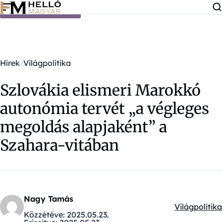
Ugrás a tartalomra
Hírek
Világpolitika
Szlovákia elismeri Marokkó
autonómia tervét „a végleges
megoldás alapjaként” a
Szahara-vitában
Nagy Tamás
Világpolitika
Kategóriák:
Közzétéve:
2025.05.23.