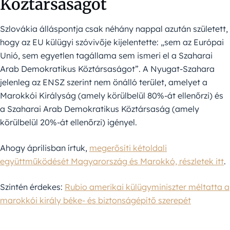
Köztársaságot
Szlovákia álláspontja csak néhány nappal azután született,
hogy az EU külügyi szóvivője kijelentette: „sem az Európai
Unió, sem egyetlen tagállama sem ismeri el a Szaharai
Arab Demokratikus Köztársaságot”. A Nyugat-Szahara
jelenleg az ENSZ szerint nem önálló terület, amelyet a
Marokkói Királyság (amely körülbelül 80%-át ellenőrzi) és
a Szaharai Arab Demokratikus Köztársaság (amely
körülbelül 20%-át ellenőrzi) igényel.
Ahogy áprilisban írtuk,
megerősíti kétoldali
együttműködését Magyarország és Marokkó, részletek itt
.
Szintén érdekes:
Rubio amerikai külügyminiszter méltatta a
marokkói király béke- és biztonságépítő szerepét