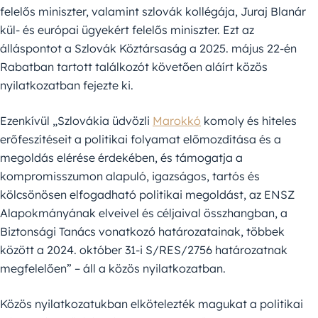
felelős miniszter, valamint szlovák kollégája, Juraj Blanár
kül- és európai ügyekért felelős miniszter. Ezt az
álláspontot a Szlovák Köztársaság a 2025. május 22-én
Rabatban tartott találkozót követően aláírt közös
nyilatkozatban fejezte ki.
Ezenkívül „Szlovákia üdvözli
Marokkó
komoly és hiteles
erőfeszítéseit a politikai folyamat előmozdítása és a
megoldás elérése érdekében, és támogatja a
kompromisszumon alapuló, igazságos, tartós és
kölcsönösen elfogadható politikai megoldást, az ENSZ
Alapokmányának elveivel és céljaival összhangban, a
Biztonsági Tanács vonatkozó határozatainak, többek
között a 2024. október 31-i S/RES/2756 határozatnak
megfelelően” – áll a közös nyilatkozatban.
Közös nyilatkozatukban elkötelezték magukat a politikai