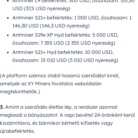
Antminer L9 befektetés: 500 USD, összhozam: 537,50
USD (37,5 USD nyereség)
Antminer S21+ befektetés: 1 000 USD, összhozam: 1
146,30 USD (146,3 USD nyereség)
Antminer S19e XP Hyd befektetés: 5 000 USD,
összhozam: 7 355 USD (2 355 USD nyereség)
Antminer S21+ Hyd befektetés: 10 000 USD,
összhozam: 15 010 USD (5 010 USD nyereség)
(A platform számos stabil hozamú szerződést kínál,
amelyek az XY Miners hivatalos weboldalán
megtekinthetők.)
3.
Amint a szerződés életbe lép, a rendszer azonnal
megkezdi a bányászatot. A napi bevétel 24 óránként kerül
kiszámításra, és bármikor kérhető kifizetés vagy
újrabefektetés.