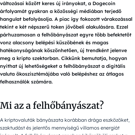
változásai között keres új irányokat, a Dogecoin
árfolyamát gyakran a közösségi médiában terjedő
hangulat befolyásolja. A piac így fokozott várakozással
tekint e két népszerű token jövőbeli alakulására. Ezzel
párhuzamosan a felhőbányászat egyre több befektetőt
vonz alacsony belépési küszöbének és magas
hatékonyságának köszönhetően, új trendként jelenve
meg a kripto szektorban. Cikkünk bemutatja, hogyan
nyithat új lehetőségeket a felhőbányászat a digitális
valuta ökoszisztémájába való belépéshez az átlagos
felhasználók számára.
Mi az a felhőbányászat?
A kriptovaluták bányászata korábban drága eszközöket,
szaktudást és jelentős mennyiségű villamos energiát