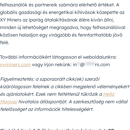
felhasználók és partnereik számára elérhető értéket. A
globális gazdasági és energetikai kihívások közepette az
XY Miners az iparág átalakításának élére kíván állni,
minden új lehetőséget megragadva, hogy felhasználóival
közösen haladjon egy virágzóbb és fenntarthatóbb jövő
felé.
További információkért látogasson el weboldalunkra:
xyminers.com
vagy írjon nekünk:
in
**
@
******
rs.com
Figyelmeztetés: a szponzorált cikk(ek) szerzői
kizárólagosan felelnek a cikkben megjelenő véleményekért
és ajánlatokért. Ezek nem feltétlenül tükrözik a
Helló
Magyar
hivatalos álláspontját. A szerkesztőség nem vállal
felelősséget az információk hitelességéért.