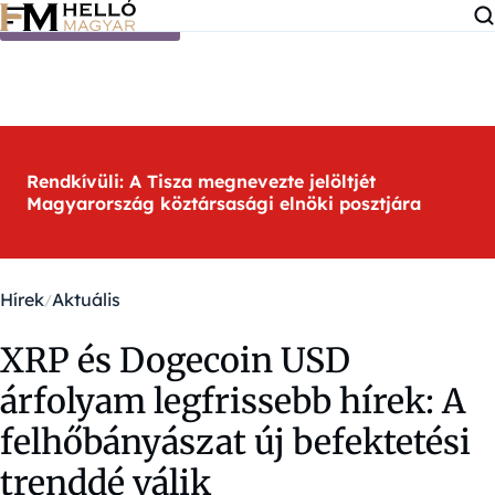
Ugrás a tartalomra
Rendkívüli: A Tisza megnevezte jelöltjét
Magyarország köztársasági elnöki posztjára
Hírek
Aktuális
XRP és Dogecoin USD
árfolyam legfrissebb hírek: A
felhőbányászat új befektetési
trenddé válik