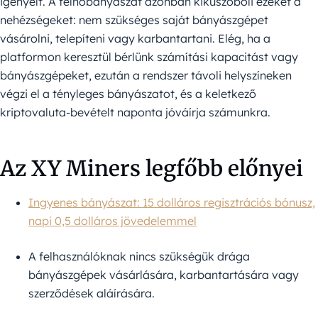
igényelt. A felhőbányászat azonban kiküszöböli ezeket a
nehézségeket: nem szükséges saját bányászgépet
vásárolni, telepíteni vagy karbantartani. Elég, ha a
platformon keresztül bérlünk számítási kapacitást vagy
bányászgépeket, ezután a rendszer távoli helyszíneken
végzi el a tényleges bányászatot, és a keletkező
kriptovaluta-bevételt naponta jóváírja számunkra.
Az XY Miners legfőbb előnyei
Ingyenes bányászat: 15 dolláros regisztrációs bónusz,
napi 0,5 dolláros jövedelemmel
A felhasználóknak nincs szükségük drága
bányászgépek vásárlására, karbantartására vagy
szerződések aláírására.