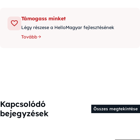
Támogass minket
Légy részese a HelloMagyar fejlesztésének
Tovább
Kapcsolódó
Összes megtekintése
bejegyzések