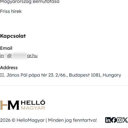
Magyarország Bemutatása
Friss hírek
Kapcsolat
Email
in
**
@
*********
ar.hu
Address
II. János Pál pápa tér 23. 2/66., Budapest 1081, Hungary
2026 © HelloMagyar | Minden jog fenntartva!