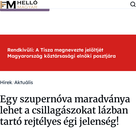
Ugrás a tartalomra
Rendkívüli: A Tisza megnevezte jelöltjét
Magyarország köztársasági elnöki posztjára
Hírek
Aktuális
Egy szupernóva maradványa
lehet a csillagászokat lázban
tartó rejtélyes égi jelenség!