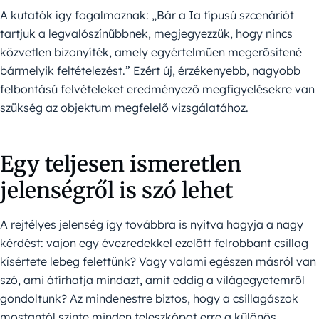
A kutatók így fogalmaznak: „Bár a Ia típusú szcenáriót
tartjuk a legvalószínűbbnek, megjegyezzük, hogy nincs
közvetlen bizonyíték, amely egyértelműen megerősítené
bármelyik feltételezést.” Ezért új, érzékenyebb, nagyobb
felbontású felvételeket eredményező megfigyelésekre van
szükség az objektum megfelelő vizsgálatához.
Egy teljesen ismeretlen
jelenségről is szó lehet
A rejtélyes jelenség így továbbra is nyitva hagyja a nagy
kérdést: vajon egy évezredekkel ezelőtt felrobbant csillag
kísértete lebeg felettünk? Vagy valami egészen másról van
szó, ami átírhatja mindazt, amit eddig a világegyetemről
gondoltunk? Az mindenestre biztos, hogy a csillagászok
mostantól szinte minden teleszkópot erre a különös