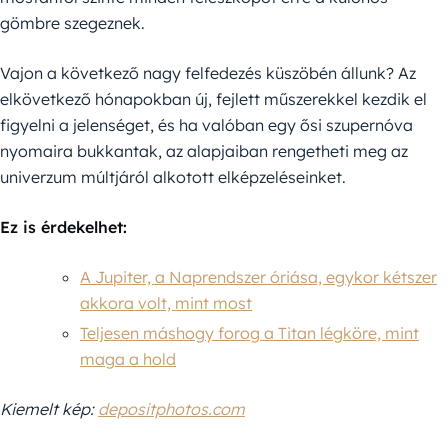
gömbre szegeznek.
Vajon a következő nagy felfedezés küszöbén állunk? Az
elkövetkező hónapokban új, fejlett műszerekkel kezdik el
figyelni a jelenséget, és ha valóban egy ősi szupernóva
nyomaira bukkantak, az alapjaiban rengetheti meg az
univerzum múltjáról alkotott elképzeléseinket.
Ez is érdekelhet:
A Jupiter, a Naprendszer óriása, egykor kétszer
akkora volt, mint most
Teljesen máshogy forog a Titan légköre, mint
maga a hold
Kiemelt kép:
depositphotos.com