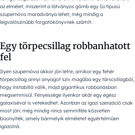
az elmélet, miszerint a látványos gömb egy Ia típusú
szupernóva maradványa lehet, még mindig a
legvalószínűbb forgatókönyvnek számít.
Egy törpecsillag robbanhatott
fel
Ilyen szupernóva akkor jön létre, amikor egy fehér
törpecsillag annyi anyagot szív magába egy társcsillagból,
hogy instabillá válik, majd gigantikus robbanásban
megsemmisül. Fényessége ilyenkor akár egy egész
galaxiséval is vetekedhet. Azonban az igazi szenzáció csak
most jön: még mindig nincs semmiféle közvetlen
bizonyíték, amely bármelyik elméletet egyértelműen
igazolná.