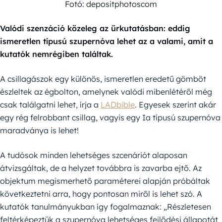
Fotó: depositphotoscom
Valódi szenzáció közeleg az űrkutatásban: eddig
ismeretlen típusú szupernóva lehet az a valami, amit a
kutatók nemrégiben találtak.
A csillagászok egy különös, ismeretlen eredetű gömböt
észleltek az égbolton, amelynek valódi mibenlétéről még
csak találgatni lehet, írja a
LADbible
. Egyesek szerint akár
egy rég felrobbant csillag, vagyis egy Ia típusú szupernóva
maradványa is lehet!
A tudósok minden lehetséges szcenáriót alaposan
átvizsgáltak, de a helyzet továbbra is zavarba ejtő. Az
objektum megismerhető paraméterei alapján próbáltak
következtetni arra, hogy pontosan miről is lehet szó. A
kutatók tanulmányukban így fogalmaznak: „Részletesen
feltérképeztük a szupernóva lehetséges fejlődési állapotát