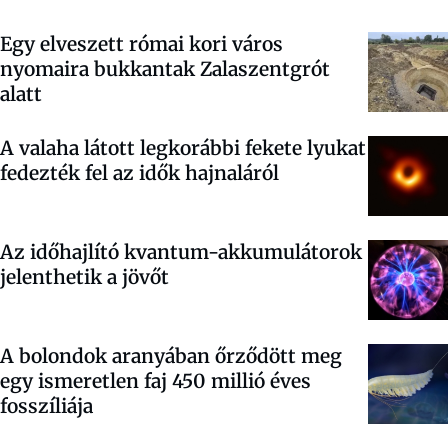
Egy elveszett római kori város
nyomaira bukkantak Zalaszentgrót
alatt
A valaha látott legkorábbi fekete lyukat
fedezték fel az idők hajnaláról
Az időhajlító kvantum-akkumulátorok
jelenthetik a jövőt
A bolondok aranyában őrződött meg
egy ismeretlen faj 450 millió éves
fosszíliája