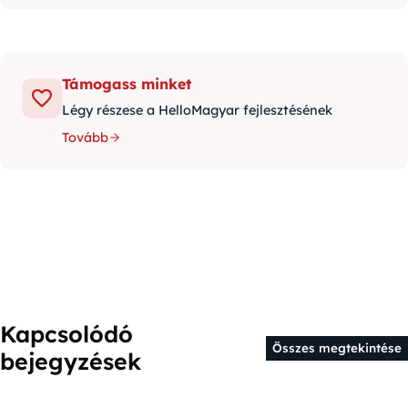
Támogass minket
Légy részese a HelloMagyar fejlesztésének
Tovább
Kapcsolódó
Összes megtekintése
bejegyzések