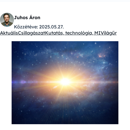
Juhos Áron
Közzétéve:
2025.05.27.
Aktuális
Csillagászat
Kutatás, technológia, MI
Világűr
Kategóriák: