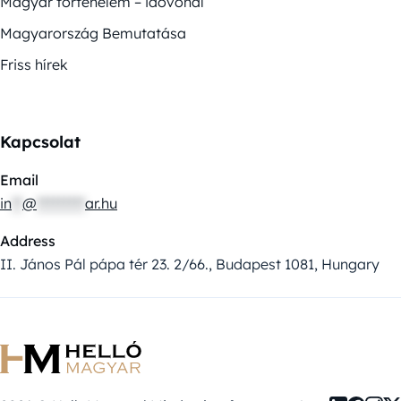
Magyar történelem – idővonal
Magyarország Bemutatása
Friss hírek
Kapcsolat
Email
in
**
@
*********
ar.hu
Address
II. János Pál pápa tér 23. 2/66., Budapest 1081, Hungary