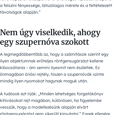
a felszíni fényessége, látszólagos mérete és a feltételezett
távolságok alapján.”
Nem úgy viselkedik, ahogy
egy szupernóva szokott
A legmegdöbbentőbb az, hogy a számítások szerint egy
ilyen objektumnak erőteljes röntgensugárzást kellene
kibocsátania – ám semmi ilyesmit nem észleltek. Ez
önmagában óriási rejtély, hiszen a szupernóvák szinte
mindig ilyen nyomokat hagynak maguk után.
A tudósok ezt írják: „Minden lehetséges forgatókönyv
kihívásokat rejt magában, különösen, ha figyelembe
vesszük, hogy a modellezésünk alapján elvárt
röntgensugárzást nem sikerült kimutatni.” Ennek ellenére