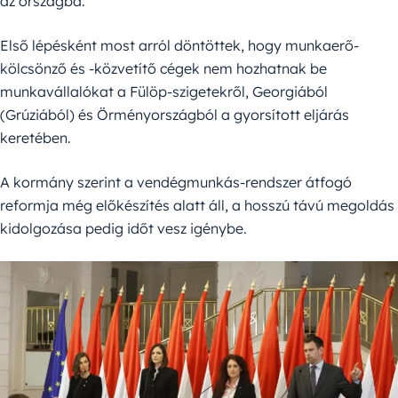
az országba.
Első lépésként most arról döntöttek, hogy munkaerő-
kölcsönző és -közvetítő cégek nem hozhatnak be
munkavállalókat a Fülöp-szigetekről, Georgiából
(Grúziából) és Örményországból a gyorsított eljárás
keretében.
A kormány szerint a vendégmunkás-rendszer átfogó
reformja még előkészítés alatt áll, a hosszú távú megoldás
kidolgozása pedig időt vesz igénybe.