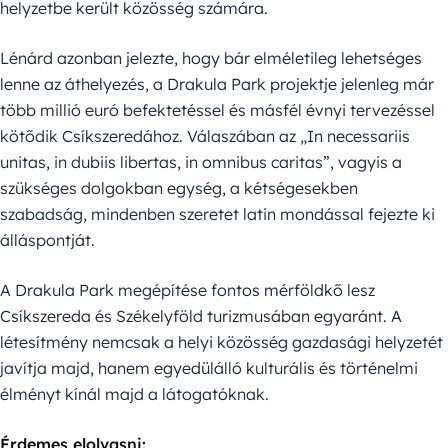
helyzetbe került közösség számára.
Lénárd azonban jelezte, hogy bár elméletileg lehetséges
lenne az áthelyezés, a Drakula Park projektje jelenleg már
több millió euró befektetéssel és másfél évnyi tervezéssel
kötődik Csíkszeredához. Válaszában az „In necessariis
unitas, in dubiis libertas, in omnibus caritas”, vagyis a
szükséges dolgokban egység, a kétségesekben
szabadság, mindenben szeretet latin mondással fejezte ki
álláspontját.
A Drakula Park megépítése fontos mérföldkő lesz
Csíkszereda és Székelyföld turizmusában egyaránt. A
létesítmény nemcsak a helyi közösség gazdasági helyzetét
javítja majd, hanem egyedülálló kulturális és történelmi
élményt kínál majd a látogatóknak.
Érdemes elolvasni: