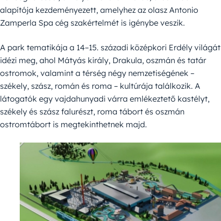
alapítója kezdeményezett, amelyhez az olasz Antonio
Zamperla Spa cég szakértelmét is igénybe veszik.
A park tematikája a 14–15. századi középkori Erdély világát
idézi meg, ahol Mátyás király, Drakula, oszmán és tatár
ostromok, valamint a térség négy nemzetiségének –
székely, szász, román és roma – kultúrája találkozik. A
látogatók egy vajdahunyadi várra emlékeztető kastélyt,
székely és szász falurészt, roma tábort és oszmán
ostromtábort is megtekinthetnek majd.