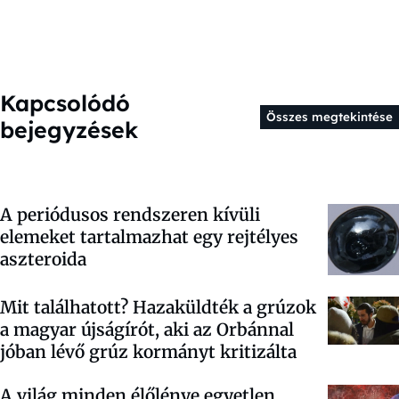
Kapcsolódó
Összes megtekintése
bejegyzések
A periódusos rendszeren kívüli
elemeket tartalmazhat egy rejtélyes
aszteroida
Mit találhatott? Hazaküldték a grúzok
a magyar újságírót, aki az Orbánnal
jóban lévő grúz kormányt kritizálta
A világ minden élőlénye egyetlen