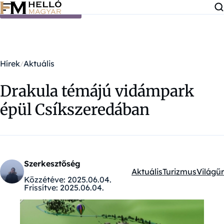
Ugrás a tartalomra
Hírek
Aktuális
Drakula témájú vidámpark
épül Csíkszeredában
Szerkesztőség
Aktuális
Turizmus
Világűr
Kategóriák:
Közzétéve:
2025.06.04.
Frissítve:
2025.06.04.