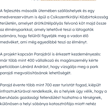
A fejlesztés második ütemében szálláshelyek és egy
medverezervátum is épül a Csíkszentkirályi Közbirtokosság
területén, amelyet drótkötélpályás felvonó köt majd össze
az élményparkkal, amely lehetővé teszi a látogatók
számára, hogy felülről figyeljék meg a vadon élő
medvéket, ami még egyedibbé teszi az élményt.
A projekt kapcsán Parajdról is érkezett kezdeményezés:
már több mint 400 vállalkozó és magánszemély kérte
petícióban Lénárd Andrást, hogy vizsgálja meg a park
parajdi megvalósításának lehetőségét.
Parajd évente több mint 700 ezer turistát fogad, kiépült
infrastruktúrával rendelkezik, és a helyiek úgy vélik, hogy a
beruházás gazdasági fellendülést hozhatna a térségnek,
különösen a helyi sóbánya katasztrófája miatt nehéz