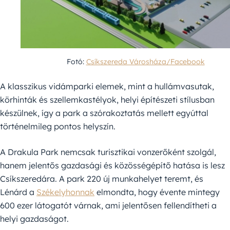
Fotó:
Csíkszereda Városháza/Facebook
A klasszikus vidámparki elemek, mint a hullámvasutak,
körhinták és szellemkastélyok, helyi építészeti stílusban
készülnek, így a park a szórakoztatás mellett egyúttal
történelmileg pontos helyszín.
A Drakula Park nemcsak turisztikai vonzerőként szolgál,
hanem jelentős gazdasági és közösségépítő hatása is lesz
Csíkszeredára. A park 220 új munkahelyet teremt, és
Lénárd a
Székelyhonnak
elmondta, hogy évente mintegy
600 ezer látogatót várnak, ami jelentősen fellendítheti a
helyi gazdaságot.