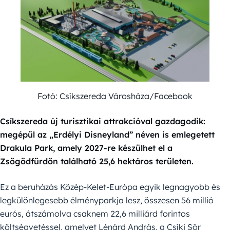
Fotó: Csíkszereda Városháza/Facebook
Csíkszereda új turisztikai attrakcióval gazdagodik:
megépül az „Erdélyi Disneyland” néven is emlegetett
Drakula Park, amely 2027-re készülhet el a
Zsögödfürdőn található 25,6 hektáros területen.
Ez a beruházás Közép-Kelet-Európa egyik legnagyobb és
legkülönlegesebb élményparkja lesz, összesen 56 millió
eurós, átszámolva csaknem 22,6 milliárd forintos
költségvetéssel, amelyet Lénárd András, a Csíki Sör