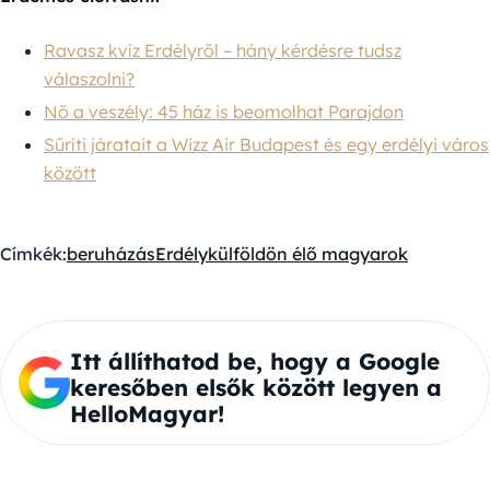
Ravasz kvíz Erdélyről – hány kérdésre tudsz
válaszolni?
Nő a veszély: 45 ház is beomolhat Parajdon
Sűríti járatait a Wizz Air Budapest és egy erdélyi város
között
Címkék:
beruházás
Erdély
külföldön élő magyarok
Itt állíthatod be, hogy a Google
keresőben elsők között legyen a
HelloMagyar!