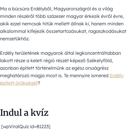
Ma a búcsúra Erdélyből, Magyarországról és a világ
minden részéről több százezer magyar érkezik évről évre,
akik ezzel nemcsak hitük mellett állnak ki, hanem minden
alkalommal kifejezik összetartozásukat, ragaszkodásukat
nemzetükhöz.
Erdély területének magyarok által legkoncentráltabban
lakott része a keleti régió részét képező Székelyföld,
azonban épített történelmünk az egész országrész
meghatározó magja most is. Te mennyire ismered
Erdély
épített örökségét
?
Indul a kvíz
[wpViralQuiz id=81223]