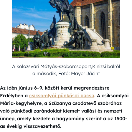
A kolozsvári Mátyás-szoborcsoport,Kinizsi balról
a második, Fotó: Mayer Jácint
Az idén június 6–9. között kerül megrendezésre
Erdélyben a
csíksomlyói pünkösdi búcsú
. A csíksomlyói
Mária-kegyhelyre, a Szűzanya csodatevő szobrához
való pünkösdi zarándoklat kiemelt vallási és nemzeti
ünnep, amely kezdete a hagyomány szerint a az 1500-
as évekig visszavezethető.