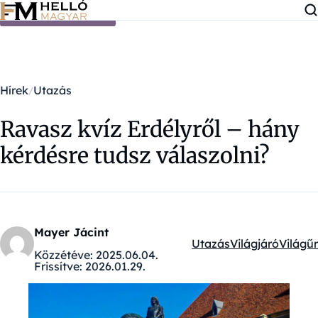
Ugrás a tartalomra
Hírek
Utazás
Ravasz kvíz Erdélyről – hány
kérdésre tudsz válaszolni?
Mayer Jácint
Utazás
Világjáró
Világűr
Kategóriák:
Közzétéve:
2025.06.04.
Frissítve:
2026.01.29.