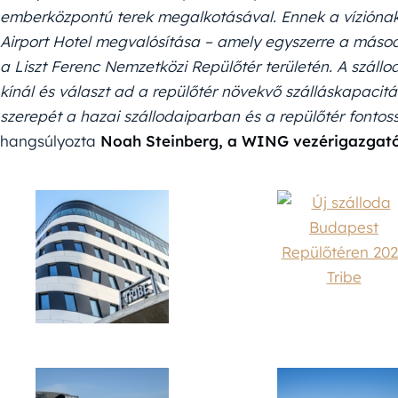
emberközpontú terek megalkotásával. Ennek a vízióna
Airport Hotel megvalósítása – amely egyszerre a máso
a Liszt Ferenc Nemzetközi Repülőtér területén. A szállo
kínál és választ ad a repülőtér növekvő szálláskapacitá
szerepét a hazai szállodaiparban és a repülőtér fontos
hangsúlyozta
Noah Steinberg, a WING vezérigazgat