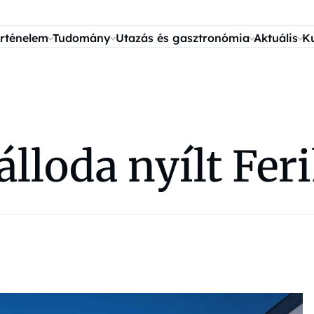
rténelem
Tudomány
Utazás és gasztronómia
Aktuális
K
zálloda nyílt Fe