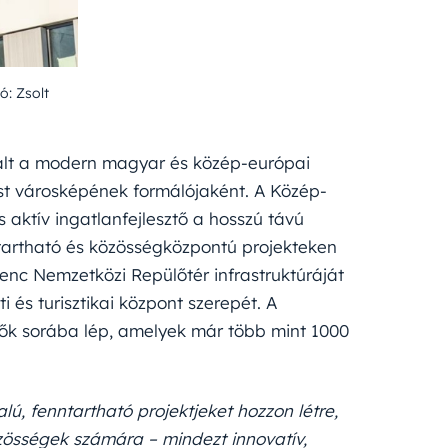
ó: Zsolt
ált a modern magyar és közép-európai
st városképének formálójaként. A Közép-
 aktív ingatlanfejlesztő a hosszú távú
tartható és közösségközpontú projekteken
renc Nemzetközi Repülőtér infrastruktúráját
 és turisztikai központ szerepét. A
ztők sorába lép, amelyek már több mint 1000
lú, fenntartható projektjeket hozzon létre,
özösségek számára – mindezt innovatív,