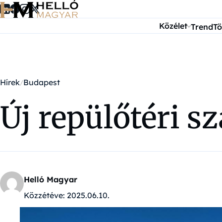
Ugrás a tartalomra
Közélet
Trend
Tö
Hírek
Budapest
Új repülőtéri s
Helló Magyar
Közzétéve:
2025.06.10.