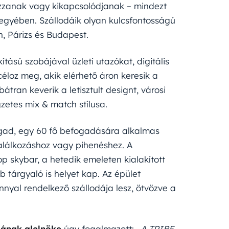
zzanak vagy kikapcsolódjanak – mindezt
egyében. Szállodáik olyan kulcsfontosságú
, Párizs és Budapest.
tású szobájával üzleti utazókat, digitális
loz meg, akik elérhető áron keresik a
átran keverik a letisztult designt, városi
gzetes mix & match stílusa.
ogad, egy 60 fő befogadására alkalmas
 találkozáshoz vagy pihenéshez. A
p skybar, a hetedik emeleten kialakított
b tárgyaló is helyet kap. Az épület
yal rendelkező szállodája lesz, ötvözve a
jának alelnöke
úgy fogalmazott:
„A TRIBE