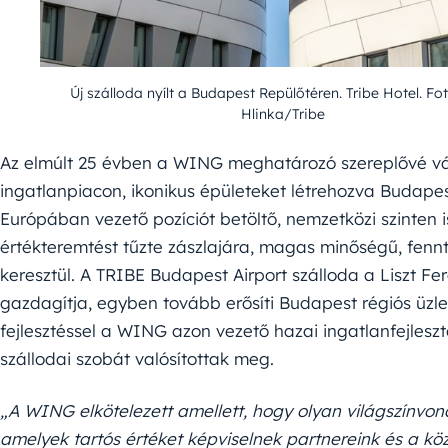
Új szálloda nyílt a Budapest Repülőtéren. Tribe Hotel. Fot
Hlinka/Tribe
Az elmúlt 25 évben a WING meghatározó szereplővé v
ingatlanpiacon, ikonikus épületeket létrehozva Budape
Európában vezető pozíciót betöltő, nemzetközi szinten is
értékteremtést tűzte zászlajára, magas minőségű, fenn
keresztül. A TRIBE Budapest Airport szálloda a Liszt Fe
gazdagítja, egyben tovább erősíti Budapest régiós üzleti
fejlesztéssel a WING azon vezető hazai ingatlanfejles
szállodai szobát valósítottak meg.
„A WING elkötelezett amellett, hogy olyan világszínvona
amelyek tartós értéket képviselnek partnereink és a k