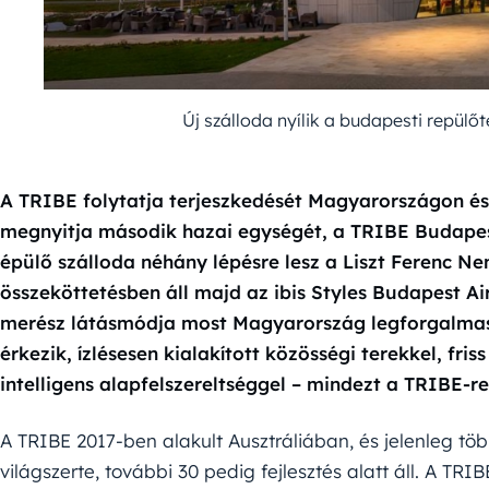
Új szálloda nyílik a budapesti repülő
A TRIBE folytatja terjeszkedését Magyarországon é
megnyitja második hazai egységét, a TRIBE Budapest
épülő szálloda néhány lépésre lesz a Liszt Ferenc Ne
összeköttetésben áll majd az ibis Styles Budapest A
merész látásmódja most Magyarország legforgalma
érkezik, ízlésesen kialakított közösségi terekkel, friss
intelligens alapfelszereltséggel – mindezt a TRIBE-r
A TRIBE 2017-ben alakult Ausztráliában, és jelenleg tö
világszerte, további 30 pedig fejlesztés alatt áll. A TRI