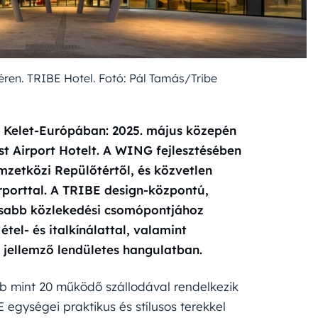
téren. TRIBE Hotel. Fotó: Pál Tamás/Tribe
s Kelet-Európában: 2025. május közepén
 Airport Hotelt. A WING fejlesztésében
mzetközi Repülőtértől, és közvetlen
irporttal. A TRIBE design-központú,
sabb közlekedési csomópontjához
 étel- és italkínálattal, valamint
e jellemző lendületes hangulatban.
bb mint 20 működő szállodával rendelkezik
BE egységei praktikus és stílusos terekkel