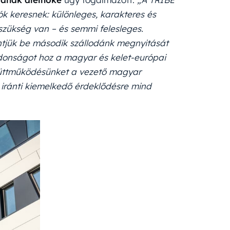
ók keresnek: különleges, karakteres és
zükség van – és semmi felesleges.
ntjük be második szállodánk megnyitását
újdonságot hoz a magyar és kelet-európai
gyüttműködésünket a vezető magyar
 iránti kiemelkedő érdeklődésre mind