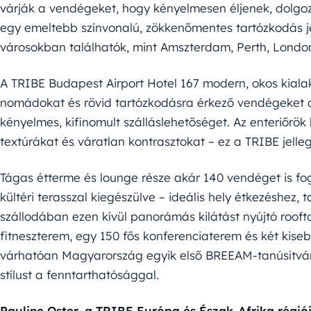
várják a vendégeket, hogy kényelmesen éljenek, dolgo
egy emeltebb színvonalú, zökkenőmentes tartózkodás j
városokban találhatók, mint Amszterdam, Perth, London
A TRIBE Budapest Airport Hotel 167 modern, okos kialakí
nomádokat és rövid tartózkodásra érkező vendégeket cé
kényelmes, kifinomult szálláslehetőséget. Az enteriőrök b
textúrákat és váratlan kontrasztokat – ez a TRIBE jelle
Tágas étterme és lounge része akár 140 vendéget is f
kültéri terasszal kiegészülve – ideális hely étkezéshez,
szállodában ezen kívül panorámás kilátást nyújtó roofto
fitneszterem, egy 150 fős konferenciaterem és két kiseb
várhatóan Magyarország egyik első BREEAM-tanúsítvánn
stílust a fenntarthatósággal.
Pauline Oster, a TRIBE Európa és Észak-Afrika régió