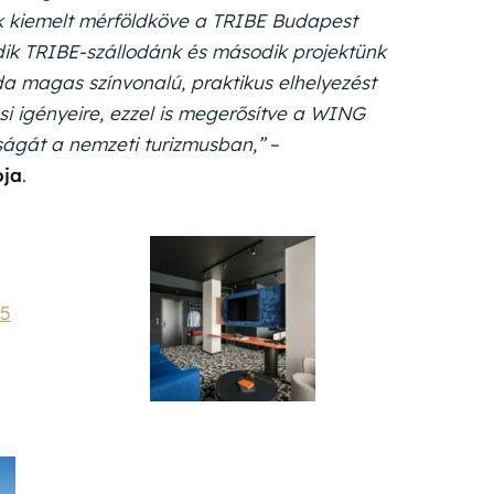
k kiemelt mérföldköve a TRIBE Budapest
dik TRIBE-szállodánk és második projektünk
da magas színvonalú, praktikus elhelyezést
si igényeire, ezzel is megerősítve a WING
ságát a nemzeti turizmusban,”
–
ója
.