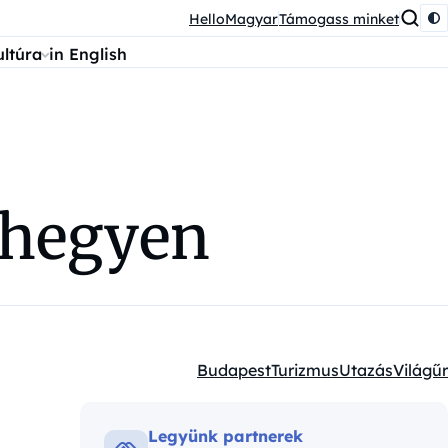
HelloMagyar
Támogass minket
ultúra
in English
rihegyen
Budapest
Turizmus
Utazás
Világűr
Kategóriák:
Legyünk partnerek