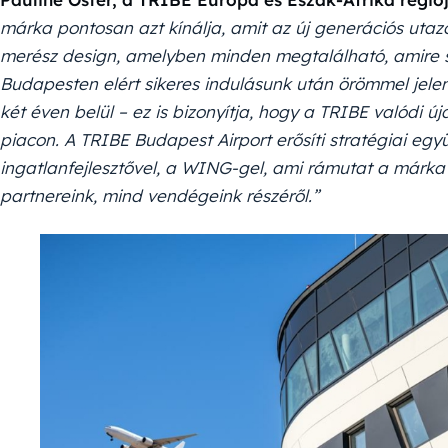
márka pontosan azt kínálja, amit az új generációs utaz
merész design, amelyben minden megtalálható, amire s
Budapesten elért sikeres indulásunk után örömmel jele
két éven belül – ez is bizonyítja, hogy a TRIBE valódi 
piacon. A TRIBE Budapest Airport erősíti stratégiai e
ingatlanfejlesztővel, a WING-gel, ami rámutat a márka
partnereink, mind vendégeink részéről.”