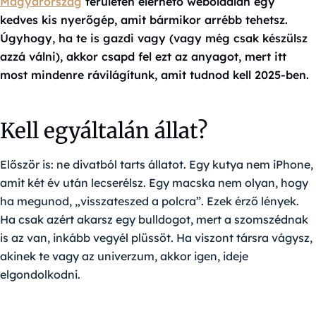
Magyarország
területén elérhető weboldalán egy
kedves kis nyerőgép, amit bármikor arrébb tehetsz.
Úgyhogy, ha te is gazdi vagy (vagy még csak készülsz
azzá válni), akkor csapd fel ezt az anyagot, mert itt
most mindenre rávilágítunk, amit tudnod kell 2025-ben.
Kell egyáltalán állat?
Először is: ne divatból tarts állatot. Egy kutya nem iPhone,
amit két év után lecserélsz. Egy macska nem olyan, hogy
ha megunod, „visszateszed a polcra”. Ezek érző lények.
Ha csak azért akarsz egy bulldogot, mert a szomszédnak
is az van, inkább vegyél plüssöt. Ha viszont társra vágysz,
akinek te vagy az univerzum, akkor igen, ideje
elgondolkodni.