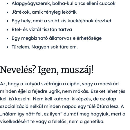
Alapgyógyszerek, bolha-kullancs elleni cuccok
Játékok, amik tényleg lekötik
Egy hely, amit a saját kis kuckójának érezhet
Étel- és víztál tisztán tartva
Egy megbízható állatorvos elérhetősége
Türelem. Nagyon sok türelem.
Nevelés? Igen, muszáj!
Az, hogy a kutyád szétrágja a cipőd, vagy a macskád
minden éjjel a fejedre ugrik, nem mókás. Ezeket lehet (és
kell is) kezelni. Nem kell katonai kiképzés, de az alap
szocializáció nélkül minden napod egy túlélőtúra lesz. A
„nálam így nőtt fel, ez ilyen” dumát meg hagyjuk, mert a
viselkedésért te vagy a felelős, nem a genetika.