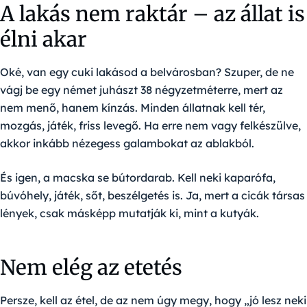
A lakás nem raktár – az állat is
élni akar
Oké, van egy cuki lakásod a belvárosban? Szuper, de ne
vágj be egy német juhászt 38 négyzetméterre, mert az
nem menő, hanem kínzás. Minden állatnak kell tér,
mozgás, játék, friss levegő. Ha erre nem vagy felkészülve,
akkor inkább nézegess galambokat az ablakból.
És igen, a macska se bútordarab. Kell neki kaparófa,
búvóhely, játék, sőt, beszélgetés is. Ja, mert a cicák társas
lények, csak másképp mutatják ki, mint a kutyák.
Nem elég az etetés
Persze, kell az étel, de az nem úgy megy, hogy „jó lesz neki