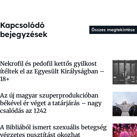
Kapcsolódó
Összes megtekintése
bejegyzések
Nekrofil és pedofil kettős gyilkost
ítéltek el az Egyesült Királyságban –
18+
Az új magyar szuperprodukcióban
békével ér véget a tatárjárás – nagy
csalódás az 1242
A Bibliából ismert szexuális betegség
végzetes pusztítást okozhat