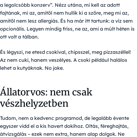
a legolcsóbb konzerv”. Nézz utána, mi kell az adott
fajtának, mi az, amitől nem hullik ki a szőre, meg mi az,
amitől nem lesz allergiás. És ha már itt tartunk: a víz sem
opcionális. Legyen mindig friss, ne az, ami a múlt héten is
ott volt a tálban.
És légyszi, ne etesd csokival, chipsszel, meg pizzaszéllel!
Az nem cuki, hanem veszélyes. A csoki például halálos
lehet a kutyáknak. No joke.
Állatorvos: nem csak
vészhelyzetben
Tudom, nem a kedvenc programod, de legalább évente
egyszer vidd el a kis havert dokihoz. Oltás, féreghajtás,
átvizsgálás – ezek nem extra, hanem alap dolgok. Ne