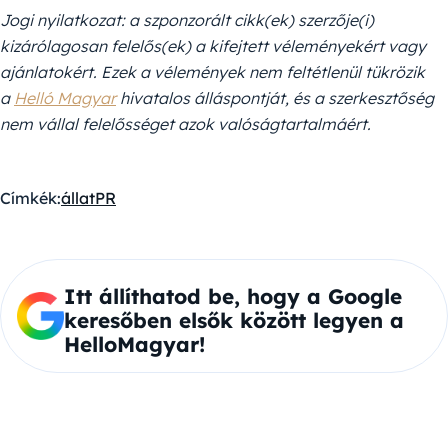
Jogi nyilatkozat: a szponzorált cikk(ek) szerzője(i)
kizárólagosan felelős(ek) a kifejtett véleményekért vagy
ajánlatokért. Ezek a vélemények nem feltétlenül tükrözik
a
Helló Magyar
hivatalos álláspontját, és a szerkesztőség
nem vállal felelősséget azok valóságtartalmáért.
Címkék:
állat
PR
Itt állíthatod be, hogy a Google
keresőben elsők között legyen a
HelloMagyar!