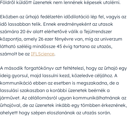
Földről küldött üzenetek nem lennének képesek utolérni.
Eközben az űrhajó fedélzetén idődilatáció lép fel, vagyis az
idő lassabban telik. Ennek eredményeként az utasok
számára 20 év alatt elérhetővé válik a Tejútrendszer
központja, amely 26 ezer fényévre van, míg az univerzum
látható széléig mindössze 45 évig tartana az utazás,
számolt be az
IFLScience
.
A második forgatókönyv azt feltételezi, hogy az űrhajó egy
ideig gyorsul, majd lassulni kezd, közeledve céljához. A
kommunikáció ebben az esetben is megszakadna, de a
lassulási szakaszban a korábbi üzenetek beérnék a
járművet. Az célállomásról ugyan kommunikálhatnának az
űrhajóval, de az üzenetek inkább egy tömbben érkeznének,
ahelyett hogy szépen eloszlanának az utazás során.