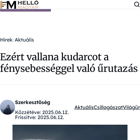
Ugrás a tartalomra
Hírek
Aktuális
Ezért vallana kudarcot a
fénysebességgel való űrutazás
Szerkesztőség
Aktuális
Csillagászat
Világűr
Kategóriák:
Közzétéve:
2025.06.12.
Frissítve:
2025.06.12.