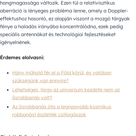
hangmagassága változik. Ezen túl a relativisztikus
aberráció is lényeges probléma lenne, amely a Doppler-
effektushoz hasonló, ez alapján viszont a mozgó tárgyak
fénye a haladás irányába koncentrálódna, ezek pedig
speciális antennákat és technológiai fejlesztéseket
igényelnének.
Érdemes elolvasni:
Hány műhold fér el a Föld körül, és valóban
szükségünk van ennyire?
Lehetséges, hogy az univerzum kezdete nem az
ősrobbanás volt?
Az ősrobbanás óta a legnagyobb kozmikus
robbanást észlelték csillagászok