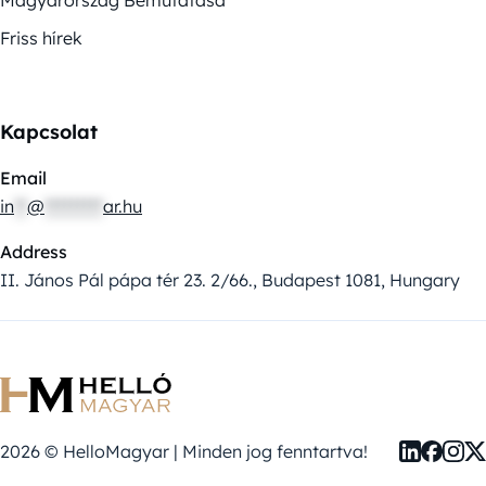
Friss hírek
Kapcsolat
Email
in
**
@
*********
ar.hu
Address
II. János Pál pápa tér 23. 2/66., Budapest 1081, Hungary
2026 © HelloMagyar | Minden jog fenntartva!