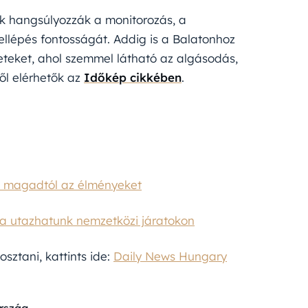
ők hangsúlyozzák a monitorozás, a
ellépés fontosságát. Addig is a Balatonhoz
leteket, ahol szemmel látható az algásodás,
ről elérhetők az
Időkép cikkében
.
d magadtól az élményeket
 utazhatunk nemzetközi járatokon
sztani, kattints ide:
Daily News Hungary