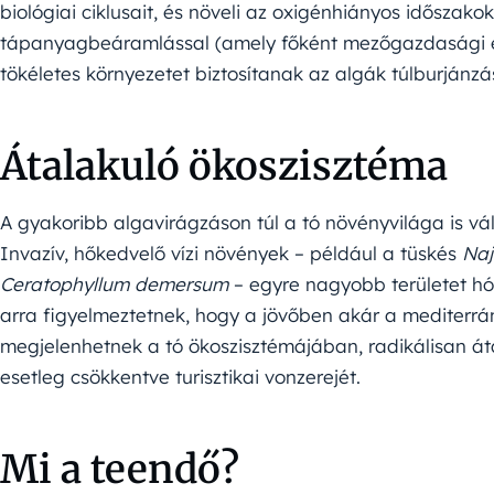
biológiai ciklusait, és növeli az oxigénhiányos időszakok
tápanyagbeáramlással (amely főként mezőgazdasági és
tökéletes környezetet biztosítanak az algák túlburjánz
Átalakuló ökoszisztéma
A gyakoribb algavirágzáson túl a tó növényvilága is v
Invazív, hőkedvelő vízi növények – például a tüskés
Naj
Ceratophyllum demersum
– egyre nagyobb területet hód
arra figyelmeztetnek, hogy a jövőben akár a mediterrán,
megjelenhetnek a tó ökoszisztémájában, radikálisan áta
esetleg csökkentve turisztikai vonzerejét.
Mi a teendő?