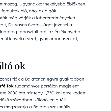
zött mozog. Ugyanakkor sekélyebb öblökben,
fordultak elő, ahol az algák
tatók még várják a laboreredményeket,
it, Dr. Vasas óvatosságot javasol a
 algaréteg tapasztalható, az érzékenyebb
lenül lenyeli a vizet, gyomorpanaszokat,
ltó ok
azonosítják a Balatonon egyre gyakrabban
félfok
tudományos portálon megjelent
lete 2000 óta mintegy 1,7°C-kal emelkedett.
lőző században, különösen a téli
és megzavarja a Balaton szezonális