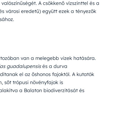
 valószínűségét. A csökkenő vízszinttel és a
 városi eredetű) együtt ezek a tényezők
ásához.
áltozóban van a melegebb vizek hatására.
as guadalupensis
és a durva
ítanak el az őshonos fajoktól. A kutatók
 sőt trópusi növényfajok is
lakítva a Balaton biodiverzitását és