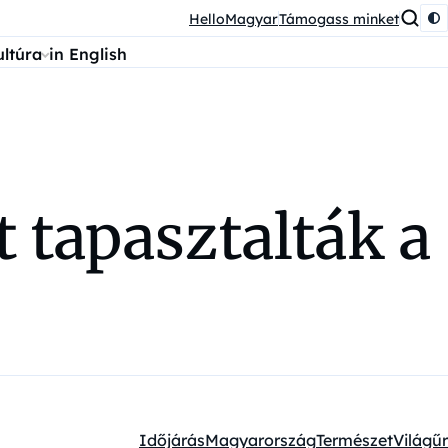
HelloMagyar
Támogass minket
ultúra
in English
t tapasztalták a
Időjárás
Magyarország
Természet
Világűr