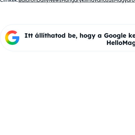
Címkék:
Balaton
DailyNewsHungary
klímaváltozás
Magyaro
Itt állíthatod be, hogy a Google k
HelloMag