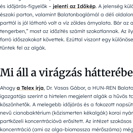
és időjárás-figyelők –
jelenti az Időkép
. A jelenség kü
északi parton, valamint Balatonboglárnál a déli oldalo
parttól is jól látható volt a víz zöldes árnyalata. Bár
tengerben,” most az időzítés számít szokatlannak. Az i
forró időszakokat követtek. Ezúttal viszont egy különö
tűntek fel az algák.
Mi áll a virágzás hátteréb
Ahogy
a Telex írja
, Dr. Vasas Gábor, a HUN-REN Balato
igazgatója szerint a hirtelen megjelent algák a hűvös 
köszönhetők. A melegebb időjárás és a fokozott napsüt
nevű cianobaktérium (közismerten kékalgák) korai nyá
partközeli koncentrációvá erősített. Az intézet szokásos 
koncentráció (ami az alga-biomassza mérőszáma) még