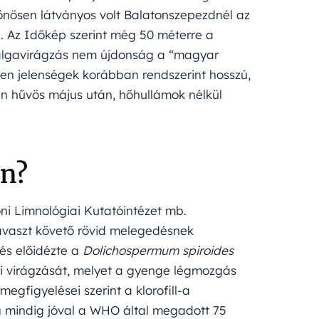
lönösen látványos volt Balatonszepezdnél az
n. Az Időkép szerint még 50 méterre a
 az algavirágzás nem újdonság a “magyar
lyen jelenségek korábban rendszerint hosszú,
sen hűvös május után, hőhullámok nélkül
en?
ni Limnológiai Kutatóintézet mb.
tavaszt követő rövid melegedésnek
és előidézte a
Dolichospermum spiroides
ri virágzását, melyet a gyenge légmozgás
megfigyelései szerint a klorofill-a
 mindig jóval a WHO által megadott 75