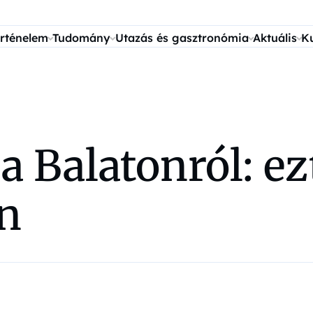
rténelem
Tudomány
Utazás és gasztronómia
Aktuális
K
a Balatonról: ez
en