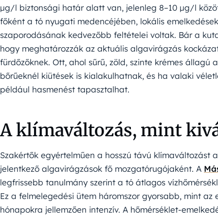
µg/l biztonsági határ alatt van, jelenleg 8–10 µg/l kö
főként a tó nyugati medencéjében, lokális emelkedések 
szaporodásának kedvezőbb feltételei voltak. Bár a ku
hogy meghatározzák az aktuális algavirágzás kockázata
fürdőzőknek. Ott, ahol sűrű, zöld, szinte krémes állagú
bőrűeknél kiütések is kialakulhatnak, és ha valaki vélet
például hasmenést tapasztalhat.
A klímaváltozás, mint kivá
Szakértők egyértelműen a hosszú távú klímaváltozást 
jelentkező algavirágzások fő mozgatórugójaként. A
Más
legfrissebb tanulmány szerint a tó átlagos vízhőmérsék
Ez a felmelegedési ütem háromszor gyorsabb, mint az e
hónapokra jellemzően intenzív. A hőmérséklet-emelked