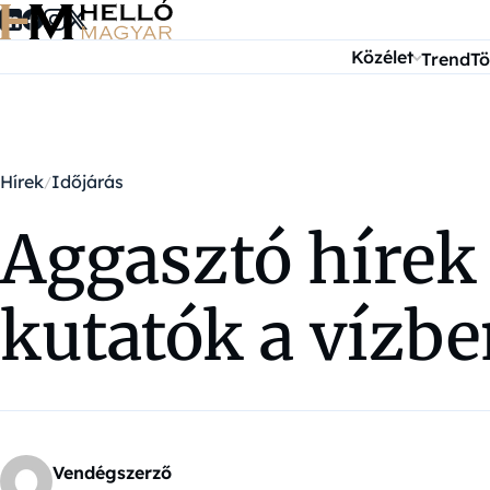
Ugrás a tartalomra
Közélet
Trend
Tö
Hírek
Időjárás
Aggasztó hírek 
kutatók a vízb
Vendégszerző