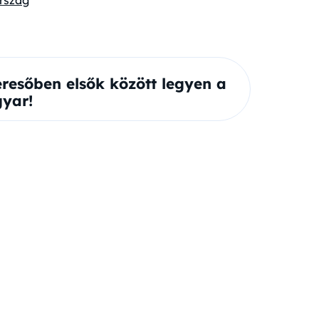
rszág
eresőben elsők között legyen a
yar!