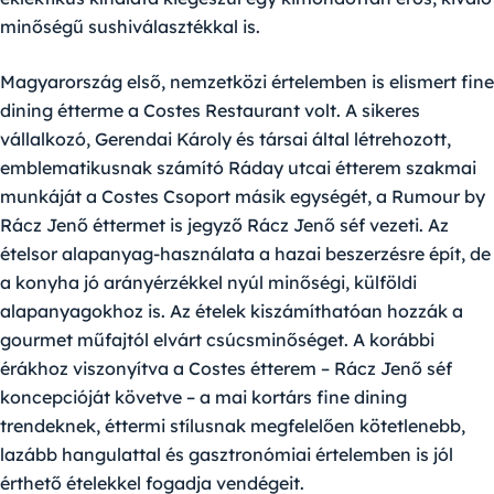
minőségű sushiválasztékkal is.
Magyarország első, nemzetközi értelemben is elismert fine
dining étterme a
Costes Restaurant
volt. A sikeres
vállalkozó,
Gerendai Károly
és társai által létrehozott,
emblematikusnak számító Ráday utcai étterem szakmai
munkáját a Costes Csoport másik egységét, a Rumour by
Rácz Jenő éttermet is jegyző
Rácz Jenő
séf vezeti. Az
ételsor alapanyag-használata a hazai beszerzésre épít, de
a konyha jó arányérzékkel nyúl minőségi, külföldi
alapanyagokhoz is. Az ételek kiszámíthatóan hozzák a
gourmet műfajtól elvárt csúcsminőséget. A korábbi
érákhoz viszonyítva a Costes étterem – Rácz Jenő séf
koncepcióját követve – a mai kortárs fine dining
trendeknek, éttermi stílusnak megfelelően kötetlenebb,
lazább hangulattal és gasztronómiai értelemben is jól
érthető ételekkel fogadja vendégeit.