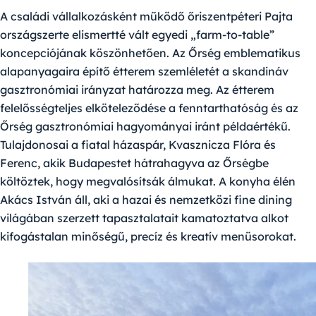
A családi vállalkozásként működő őriszentpéteri
Pajta
országszerte elismertté vált egyedi „farm-to-table”
koncepciójának köszönhetően. Az Őrség emblematikus
alapanyagaira építő étterem szemléletét a skandináv
gasztronómiai irányzat határozza meg. Az étterem
felelősségteljes elköteleződése a fenntarthatóság és az
Őrség gasztronómiai hagyományai iránt példaértékű.
Tulajdonosai a fiatal házaspár, Kvasznicza Flóra és
Ferenc, akik Budapestet hátrahagyva az Őrségbe
költöztek, hogy megvalósítsák álmukat. A konyha élén
Akács István
áll, aki a hazai és nemzetközi fine dining
világában szerzett tapasztalatait kamatoztatva alkot
kifogástalan minőségű, precíz és kreatív menüsorokat.