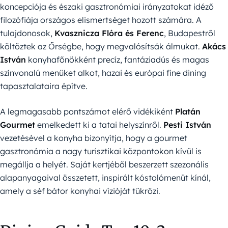
koncepciója és északi gasztronómiai irányzatokat idéző
filozófiája országos elismertséget hozott számára. A
tulajdonosok,
Kvasznicza Flóra és Ferenc
, Budapestről
költöztek az Őrségbe, hogy megvalósítsák álmukat.
Akács
István
konyhafőnökként precíz, fantáziadús és magas
színvonalú menüket alkot, hazai és európai fine dining
tapasztalataira építve.
A legmagasabb pontszámot elérő vidékiként
Platán
Gourmet
emelkedett ki a tatai helyszínről.
Pesti István
vezetésével a konyha bizonyítja, hogy a gourmet
gasztronómia a nagy turisztikai központokon kívül is
megállja a helyét. Saját kertjéből beszerzett szezonális
alapanyagaival összetett, inspirált kóstolómenüt kínál,
amely a séf bátor konyhai vízióját tükrözi.