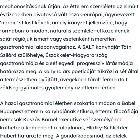
meghonosításának útján. Az étterem szemlélete az elmúlt
évtizedekben divatossá vált észak-európai, úgynevezett
‘nordic’ stílust követi, amely irányzat jellemzője, hogy
formabontó módon, naturális szemlélettel közelítenek
saját régiójuk ismert vagy esetenként ismeretlen
gasztronómiai alapanyagaihoz. A SALT konyháját Tóth
Szilárd szülőhelye, Északkelet-Magyarország
gasztronómiája és a séf egyedi, progresszív látásmódja
határozza meg. A konyha ars poeticáját tükrözi a séf által
a természetben gyűjtött, üvegekben tárolt fermentált
zöldség-gyümölcs gyűjtemény az éttermi térben.
A hazai gasztronómiai életben szokatlan módon a
Babel
Budapest
étterem konyhájának stílusa, éttermi filozófiája
nemcsak
Kaszás Kornél
executive séf személyéhez
köthető: a koncepciót a tulajdonos, Hlatky-Schlichter
Hubert határozta meg. A gondolkodásmód, az ételek