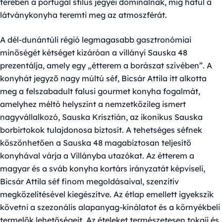
terében a portugál stílus jegyei dominálnak, míg hátul a
látványkonyha teremti meg az atmoszférát.
A dél-dunántúli régió legmagasabb gasztronómiai
minőségét kétséget kizáróan a villányi
Sauska 48
prezentálja, amely egy „étterem a borászat szívében”. A
konyhát jegyző nagy múltú séf,
Bicsár Attila
itt alkotta
meg a felszabadult falusi gourmet konyha fogalmát,
amelyhez méltó helyszínt a nemzetközileg ismert
nagyvállalkozó, Sauska Krisztián, az ikonikus Sauska
borbirtokok tulajdonosa biztosít. A tehetséges séfnek
köszönhetően a Sauska 48 magabiztosan teljesítő
konyhával várja a Villányba utazókat. Az étterem a
magyar és a sváb konyha kortárs irányzatát képviseli,
Bicsár Attila séf finom megoldásaival, szenzitív
megközelítésével kiegészítve. Az étlap emellett igyekszik
követni a szezonális alapanyag-kínálatot és a környékbeli
termelők lehetőségeit. Az ételeket természetesen tokaji és