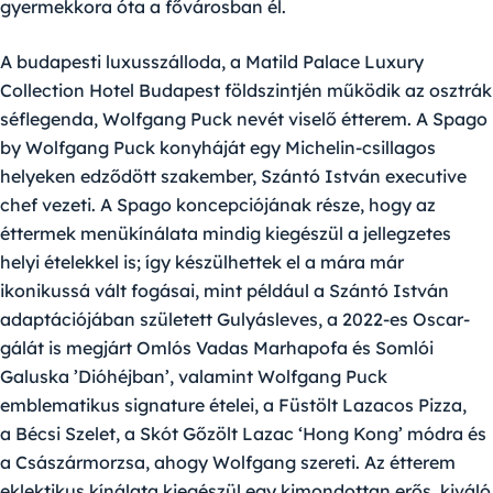
gyermekkora óta a fővárosban él.
A budapesti luxusszálloda, a Matild Palace Luxury
Collection Hotel Budapest földszintjén működik az osztrák
séflegenda, Wolfgang Puck nevét viselő étterem. A
Spago
by Wolfgang Puck
konyháját egy Michelin-csillagos
helyeken edződött szakember,
Szántó István
executive
chef vezeti. A Spago koncepciójának része, hogy az
éttermek menükínálata mindig kiegészül a jellegzetes
helyi ételekkel is; így készülhettek el a mára már
ikonikussá vált fogásai, mint például a Szántó István
adaptációjában született Gulyásleves, a 2022-es Oscar-
gálát is megjárt Omlós Vadas Marhapofa és Somlói
Galuska ’Dióhéjban’, valamint Wolfgang Puck
emblematikus signature ételei, a Füstölt Lazacos Pizza,
a Bécsi Szelet, a Skót Gőzölt Lazac ‘Hong Kong’ módra és
a Császármorzsa, ahogy Wolfgang szereti. Az étterem
eklektikus kínálata kiegészül egy kimondottan erős, kiváló