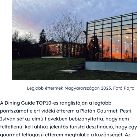
Legjobb éttermek Magyarországon 2025. Fotó Pajta
A
Dining Guide TOP10
-es ranglistáján a legtöbb
pontszámot elért vidéki étterem a
Platán Gourmet
.
Pesti
István
séf az elmúlt években bebizonyította, hogy nem
feltétlenül kell ahhoz jelentős turista desztináció, hogy egy
gourmet felfogású étterem megtalálja a közönségét. Az