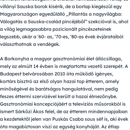
villányi Sauska borok kísérik, de a borlap kiegészül egy
Magyarországon egyedülálló „Pillantás a nagyvilágba:
Válogatás a Sauska-család pincéjéből” szekcióval is, ahol
a világ legmagasabbra pozícionált pincészeteinek
legszebb, akár a ‘60- as, ‘70-es, ‘80-as évek évjárataiból
választhatnak a vendégek.
A
Borkonyha
a magyar gasztronómiai élet állócsillaga,
mely az elmúlt 14 évben is megtartotta vezető szerepét. A
Budapest belvárosában 2010 óta működő igényes,
kortárs bisztró az első olyan hazai top étterem, amely
minőségével és barátságos hangulatával, nem pedig
feszes éttermi szervizével került a hazai élmezőnybe.
Gasztronómiai koncepciójáért a televíziós műsorokból is
ismert
Sárközi Ákos
felel, de az étterem mindennapjaiban
a kezdetektől jelen van Puskás Csaba sous séf is, aki évek
óta magabiztosan viszi az egység konyháját. Az étlap