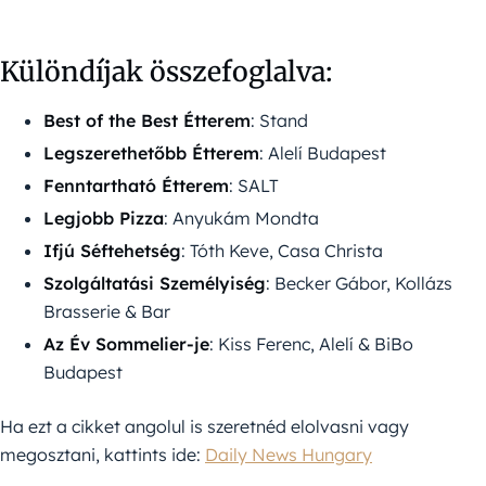
Különdíjak összefoglalva:
Best of the Best Étterem
: Stand
Legszerethetőbb Étterem
: Alelí Budapest
Fenntartható Étterem
: SALT
Legjobb Pizza
: Anyukám Mondta
Ifjú Séftehetség
: Tóth Keve, Casa Christa
Szolgáltatási Személyiség
: Becker Gábor, Kollázs
Brasserie & Bar
Az Év Sommelier-je
: Kiss Ferenc, Alelí & BiBo
Budapest
Ha ezt a cikket angolul is szeretnéd elolvasni vagy
megosztani, kattints ide:
Daily News Hungary