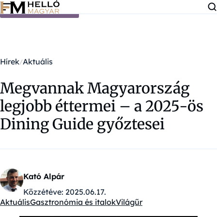
Ugrás a tartalomra
Hírek
Aktuális
Megvannak Magyarország
legjobb éttermei – a 2025-ös
Dining Guide győztesei
Kató Alpár
Közzétéve:
2025.06.17.
Aktuális
Gasztronómia és italok
Világűr
Kategóriák: