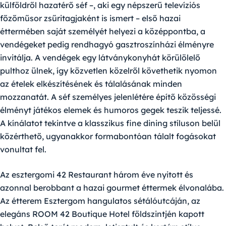
külföldről hazatérő séf –, aki egy népszerű televíziós
főzőműsor zsűritagjaként is ismert – első hazai
éttermében saját személyét helyezi a középpontba, a
vendégeket pedig rendhagyó gasztroszínházi élményre
invitálja. A vendégek egy látványkonyhát körülölelő
pulthoz ülnek, így közvetlen közelről követhetik nyomon
az ételek elkészítésének és tálalásának minden
mozzanatát. A séf személyes jelenlétére építő közösségi
élményt játékos elemek és humoros gegek teszik teljessé.
A kínálatot tekintve a klasszikus fine dining stíluson belül
közérthető, ugyanakkor formabontóan tálalt fogásokat
vonultat fel.
Az esztergomi
42 Restaurant
három éve nyitott és
azonnal berobbant a hazai gourmet éttermek élvonalába.
Az étterem Esztergom hangulatos sétálóutcáján, az
elegáns ROOM 42 Boutique Hotel földszintjén kapott