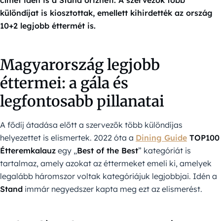
címet idén is a Stand őrizheti. A szervezők több
különdíjat is kiosztottak, emellett kihirdették az ország
10+2 legjobb éttermét is.
Magyarország legjobb
éttermei: a gála és
legfontosabb pillanatai
A fődíj átadása előtt a szervezők több különdíjas
helyezettet is elismertek. 2022 óta a
Dining Guide
TOP100
Étteremkalauz
egy „
Best of the Best
” kategóriát is
tartalmaz, amely azokat az éttermeket emeli ki, amelyek
legalább háromszor voltak kategóriájuk legjobbjai. Idén a
Stand
immár negyedszer kapta meg ezt az elismerést.