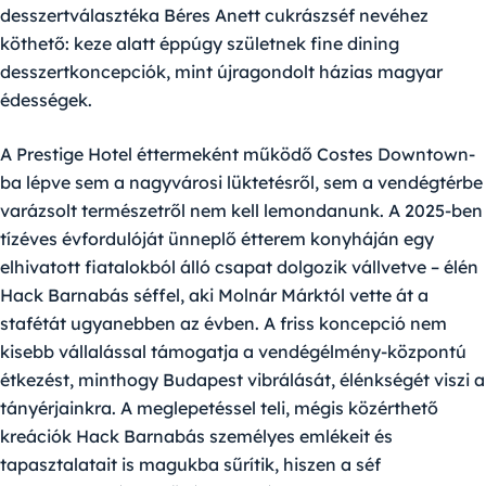
desszertválasztéka Béres Anett cukrászséf nevéhez
köthető: keze alatt éppúgy születnek fine dining
desszertkoncepciók, mint újragondolt házias magyar
édességek.
A Prestige Hotel éttermeként működő
Costes Downtown
-
ba lépve sem a nagyvárosi lüktetésről, sem a vendégtérbe
varázsolt természetről nem kell lemondanunk. A 2025-ben
tízéves évfordulóját ünneplő étterem konyháján egy
elhivatott fiatalokból álló csapat dolgozik vállvetve – élén
Hack Barnabás
séffel, aki Molnár Márktól vette át a
stafétát ugyanebben az évben. A friss koncepció nem
kisebb vállalással támogatja a vendégélmény-központú
étkezést, minthogy Budapest vibrálását, élénkségét viszi a
tányérjainkra. A meglepetéssel teli, mégis közérthető
kreációk Hack Barnabás személyes emlékeit és
tapasztalatait is magukba sűrítik, hiszen a séf