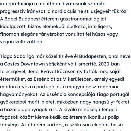
interpretációja a ma itthon divatosnak számító
progresszív irányzat, a nordic cuisine stílusjegyeit tükrözi.
A Babel Budapest étterem gasztronómiailag jól
kidolgozott, biztos elemekből építkező, intelligens,
finoman elegáns tányérokat vonultat fel húsos vagy
vegán változatban.
Tiago Sabarigo
már közel tíz éve él Budapesten, ahol neve
a Costes Downtown séfjeként vált ismertté. 2020-ban
feleségével,
Jenei Évával
közösen nyitották meg saját
éttermüket, az
Essênciát
az V. kerületben, amely egyedi
módon ötvözi a portugál és a magyar gasztronómiai
hagyományokat. Az Essência koncepciója Tiago portugál
gyökereiből merít ihletet, miközben nagy hangsúlyt fektet
a hazai alapanyagokra is. A kiváló minőségű tengeri
fogások között kiemelkedik az étterem ikonikus polip
tányérja. Az étterem kortárs, rusztikusan elegáns belső