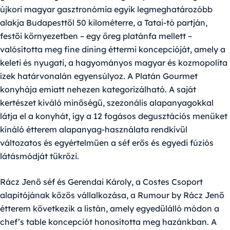
újkori magyar gasztronómia egyik legmeghatározóbb
alakja Budapesttől 50 kilométerre, a Tatai-tó partján,
festői környezetben – egy öreg platánfa mellett –
valósította meg fine dining éttermi koncepcióját, amely a
keleti és nyugati, a hagyományos magyar és kozmopolita
ízek határvonalán egyensúlyoz. A Platán Gourmet
konyhája emiatt nehezen kategorizálható. A saját
kertészet kiváló minőségű, szezonális alapanyagokkal
látja el a konyhát, így a 12 fogásos degusztációs menüket
kínáló étterem alapanyag-használata rendkívül
változatos és egyértelműen a séf erős és egyedi fúziós
látásmódját tükrözi.
Rácz Jenő
séf és
Gerendai Károly
, a Costes Csoport
alapítójának közös vállalkozása, a
Rumour by Rácz Jenő
étterem következik a listán, amely egyedülálló módon a
chef’s table koncepciót honosította meg hazánkban. A