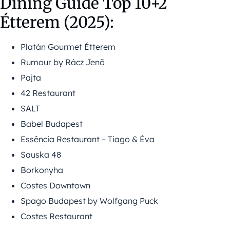
Dining Guide Top 10+2
Étterem (2025):
Platán Gourmet Étterem
Rumour by Rácz Jenő
Pajta
42 Restaurant
SALT
Babel Budapest
Essência Restaurant – Tiago & Éva
Sauska 48
Borkonyha
Costes Downtown
Spago Budapest by Wolfgang Puck
Costes Restaurant