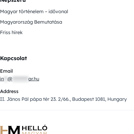
Magyar történelem – idővonal
Magyarország Bemutatása
Friss hírek
Kapcsolat
Email
in
**
@
*********
ar.hu
Address
II. János Pál pápa tér 23. 2/66., Budapest 1081, Hungary