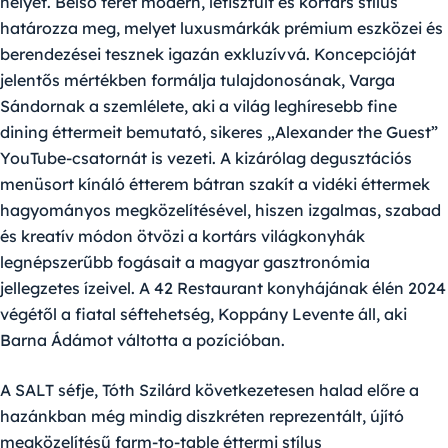
helyet. Belső terét modern, letisztult és kortárs stílus
határozza meg, melyet luxusmárkák prémium eszközei és
berendezései tesznek igazán exkluzívvá. Koncepcióját
jelentős mértékben formálja tulajdonosának,
Varga
Sándornak
a szemlélete, aki a világ leghíresebb fine
dining éttermeit bemutató, sikeres „Alexander the Guest”
YouTube-csatornát is vezeti. A kizárólag degusztációs
menüsort kínáló étterem bátran szakít a vidéki éttermek
hagyományos megközelítésével, hiszen izgalmas, szabad
és kreatív módon ötvözi a kortárs világkonyhák
legnépszerűbb fogásait a magyar gasztronómia
jellegzetes ízeivel. A 42 Restaurant konyhájának élén 2024
végétől a fiatal séftehetség,
Koppány Levente
áll, aki
Barna Ádámot váltotta a pozícióban.
A
SALT
séfje,
Tóth Szilárd
következetesen halad előre a
hazánkban még mindig diszkréten reprezentált, újító
megközelítésű farm-to-table éttermi stílus