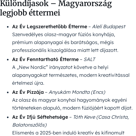
Különdíjasok – Magyarország
legjobb éttermei
Az Év Legszerethetőbb Étterme
–
Alelí Budapest
Szenvedélyes olasz–magyar fúziós konyhája,
prémium alapanyagai és barátságos, mégis
professzionális kiszolgálása miatt lett díjazott.
Az Év Fenntartható Étterme
–
SALT
A „New Nordic” irányzatot követve a helyi
alapanyagokat természetes, modern kreativitással
értelmezi újra.
Az Év Pizzája
–
Anyukám Mondta (Encs)
Az olasz és magyar konyhai hagyományok egyéni
történeteken alapuló, modern fúziójáért kapott díjat.
Az Év Ifjú Séftehetsége
–
Tóth Keve (Casa Christa,
Balatonszőlős)
Elismerés a 2025-ben induló kreatív és kifinomult