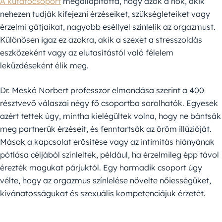
A kutatócsoport
megállapította, hogy azok a nők, akik
nehezen tudják kifejezni érzéseiket, szükségleteiket vagy
érzelmi gátjaikat, nagyobb eséllyel színlelik az orgazmust.
Különösen igaz ez azokra, akik a szexet a stresszoldás
eszközeként vagy az elutasítástól való félelem
leküzdéseként élik meg.
Dr. Meskó Norbert professzor elmondása szerint a 400
résztvevő válaszai négy fő csoportba sorolhatók. Egyesek
azért tettek úgy, mintha kielégültek volna, hogy ne bántsák
meg partnerük érzéseit, és fenntartsák az öröm illúzióját.
Mások a kapcsolat erősítése vagy az intimitás hiányának
pótlása céljából színleltek, például, ha érzelmileg épp távol
érezték magukat párjuktól. Egy harmadik csoport úgy
vélte, hogy az orgazmus színlelése növelte nőiességüket,
kívánatosságukat és szexuális kompetenciájuk érzetét.