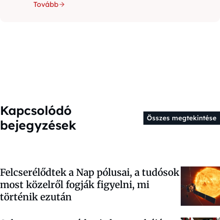
Tovább
Kapcsolódó
Összes megtekintése
bejegyzések
Felcserélődtek a Nap pólusai, a tudósok
most közelről fogják figyelni, mi
történik ezután