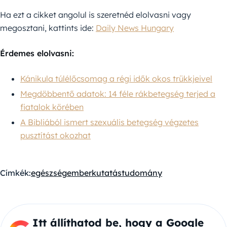
Ha ezt a cikket angolul is szeretnéd elolvasni vagy
megosztani, kattints ide:
Daily News Hungary
Érdemes elolvasni:
Kánikula túlélőcsomag a régi idők okos trükkjeivel
Megdöbbentő adatok: 14 féle rákbetegség terjed a
fiatalok körében
A Bibliából ismert szexuális betegség végzetes
pusztítást okozhat
Címkék:
egészség
ember
kutatás
tudomány
Itt állíthatod be, hogy a Google