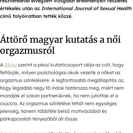
részvételével elvégzett vizsgálat eredményeit részletes
értékelés után az
International Journal of Sexual Health
című folyóiratban tették közzé.
Áttörő magyar kutatás a női
orgazmusról
A
24.hu
szerint a pécsi kutatócsoport célja az volt, hogy
feltárják, milyen pszichológiai okok vezetik a nőket az
orgazmus színlelésére. A legfontosabb megállapítás az,
hogy legalább négy fő indok határozza meg, miért nem
mondják el sokan partnerüknek, ha nem jutottak el a
csúcsra. Az orgazmus színlelése tehát nem egységes
jelenség, hanem többféle belső motivációból és
párkapcsolati tényezőből áll össze.