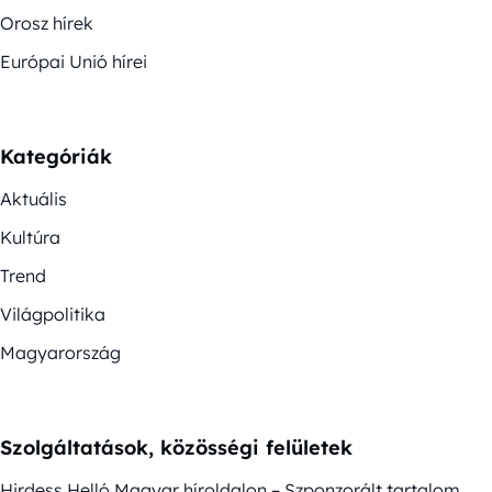
Orosz hírek
Európai Unió hírei
Kategóriák
Aktuális
Kultúra
Trend
Világpolitika
Magyarország
Szolgáltatások, közösségi felületek
Hirdess Helló Magyar híroldalon – Szponzorált tartalom,