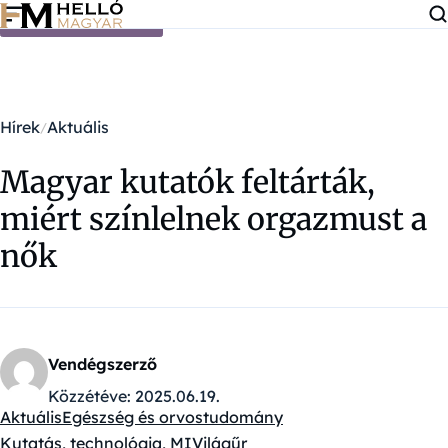
Ugrás a tartalomra
Hírek
Aktuális
Magyar kutatók feltárták,
miért színlelnek orgazmust a
nők
Vendégszerző
Közzétéve:
2025.06.19.
Aktuális
Egészség és orvostudomány
Kategóriák:
Kutatás, technológia, MI
Világűr