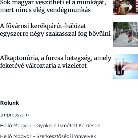
Sok magyar veszítheti el a munkáját,
mert nincs elég vendégmunkás
A fővárosi kerékpárút-hálózat
egyszerre négy szakasszal fog bővülni
Alkaptonúria, a furcsa betegség, amely
feketévé változtatja a vizeletet
Rólunk
Impresszum
Helló Magyar – Gyakran Ismételt Kérdések
Helló Magyar – Szerkesztőségi irányelvek