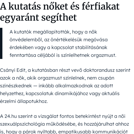
A kutatás nőket és férfiakat
egyaránt segíthet
A kutatók megállapították, hogy a nők
önvédelemből, az önértékelésük megóvása
érdekében vagy a kapcsolat stabilitásának
fenntartása céljából is színlelhetnek orgazmust.
Csányi Edit, a kutatásban részt vevő doktorandusz szerint
azok a nők, akik orgazmust színlelnek, nem csupán
színészkednek — inkább alkalmazkodnak az adott
helyzethez, kapcsolatuk dinamikájához vagy aktuális
érzelmi állapotukhoz.
A 24.hu szerint a vizsgálat fontos betekintést nyújt a női
szexuálpszichológia működésébe, és hozzájárulhat ahhoz
is, hogy a párok nyíltabb, empatikusabb kommunikációt