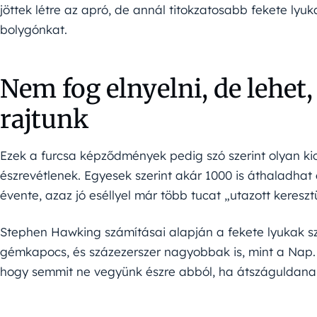
jöttek létre az apró, de annál titokzatosabb fekete lyu
bolygónkat.
Nem fog elnyelni, de lehe
rajtunk
Ezek a furcsa képződmények pedig szó szerint olyan kics
észrevétlenek. Egyesek szerint akár 1000 is áthaladhat
évente, azaz jó eséllyel már több tucat „utazott keresz
Stephen Hawking számításai alapján a fekete lyukak sz
gémkapocs, és százezerszer nagyobbak is, mint a Nap. 
hogy semmit ne vegyünk észre abból, ha átszáguldanak