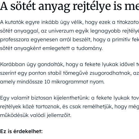
A sötét anyag rejtélye is 
A kutatók egyre inkább úgy vélik, hogy ezek a titokza
sötét anyaggal, az univerzum egyik legnagyobb rejtélyé
professzora egyenesen arról beszélt, hogy a primitív f
sötét anyagként emlegetett a tudomány.
Korábban úgy gondolták, hogy a fekete lyukak idővel t
szerint egy ponton stabil tömegűvé zsugorodhatnak, 
amely mindössze 10 mikrogrammot nyom.
Egy valamit biztosan kijelenthetünk: a fekete lyukak 
rejtélyek közé tartoznak, és csak remélhetjük, hogy mé
működésük valódi jellemzőit.
Ez is érdekelhet: