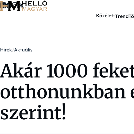
Ugrás a tartalomra
Közélet
Trend
Tö
Hírek
Aktuális
Akár 1000 feket
otthonunkban e
szerint!