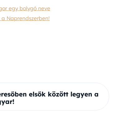
agor egy bolygó neve
n a Naprendszerben!
eresőben elsők között legyen a
yar!