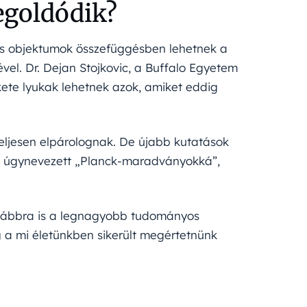
megoldódik?
tos objektumok összefüggésben lehetnek a
vel. Dr. Dejan Stojkovic, a Buffalo Egyetem
ekete lyukak lehetnek azok, amiket eddig
eljesen elpárolognak. De újabb kutatások
az úgynevezett „Planck-maradványokká”,
továbbra is a legnagyobb tudományos
g a mi életünkben sikerült megértetnünk