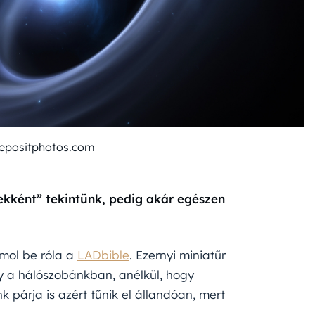
depositphotos.com
ekként” tekintünk, pedig akár egészen
ámol be róla a
LADbible
. Ezernyi miniatűr
gy a hálószobánkban, anélkül, hogy
 párja is azért tűnik el állandóan, mert