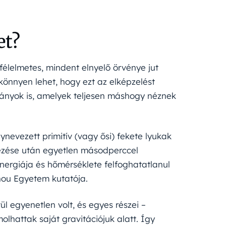
et?
félelmetes, mindent elnyelő örvénye jut
könnyen lehet, hogy ezt az elképzelést
dányok is, amelyek teljesen máshogy néznek
nevezett primitív (vagy ősi) fekete lyukak
kezése után egyetlen másodperccel
nergiája és hőmérséklete felfoghatatlanul
zhou Egyetem kutatója.
l egyenetlen volt, és egyes részei –
lhattak saját gravitációjuk alatt. Így