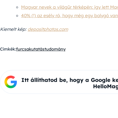
Magyar nevek a világűr térképén: így lett M
40% (!) az esély rá, hogy még egy bolygó va
Kiemelt kép:
depositphotos.com
Címkék:
furcsa
kutatás
tudomány
Itt állíthatod be, hogy a Google k
HelloMag