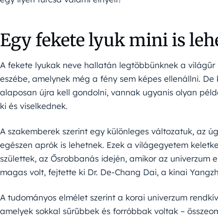
Egy fekete lyuk mini is leh
A fekete lyukak neve hallatán legtöbbünknek a világűr 
eszébe, amelynek még a fény sem képes ellenállni. De 
alaposan újra kell gondolni, vannak ugyanis olyan pél
ki és viselkednek.
A szakemberek szerint egy különleges változatuk, az úgy
egészen aprók is lehetnek. Ezek a világegyetem kelet
születtek, az Ősrobbanás idején, amikor az univerzum e
magas volt, fejtette ki Dr. De-Chang Dai, a kínai Yang
A tudományos elmélet szerint a korai univerzum rendkívü
amelyek sokkal sűrűbbek és forróbbak voltak – összeomo