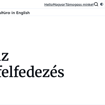
HelloMagyar
Támogass minket
ultúra
in English
az
elfedezés