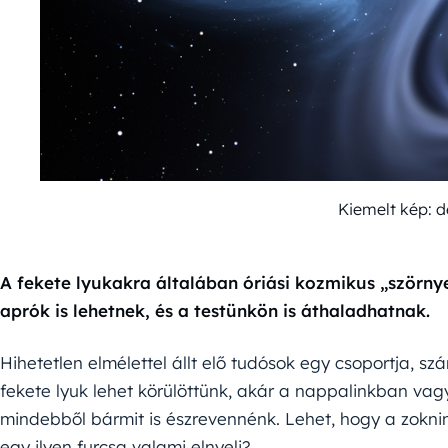
Kiemelt kép: 
A fekete lyukakra általában óriási kozmikus „szörny
aprók is lehetnek, és a testünkön is áthaladhatnak.
Hihetetlen elmélettel állt elő tudósok egy csoportja, sz
fekete lyuk lehet körülöttünk, akár a nappalinkban va
mindebből bármit is észrevennénk. Lehet, hogy a zoknink
egy ilyen furcsa valami elnyeli?