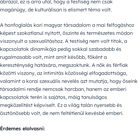
ábrázol, ez is arra utal, hogy a testiség nem csak
magánügy, de kulturálisan is elismert téma volt.
A honfoglalás kori magyar társadalom a mai felfogáshoz
képest szokatlanul nyitott, őszinte és természetes módon
viszonyult a szexualitáshoz. A testiség nem volt titok, a
kapcsolatok dinamikája pedig sokkal szabadabb és
rugalmasabb volt, mint amit később, főként a
kereszténység hatására, megszoktunk. A nők és férfiak
közötti viszony, az intimitás közösségi elfogadottsága,
valamint a korai szexuális nevelés azt mutatja, hogy őseink
társadalmi rendje nemcsak harcban, hanem az emberi
kapcsolatok terén is sajátos, máig tanulságos
megközelítést képviselt. Ez a világ talán nyersebb és
ösztönösebb volt, de nem feltétlenül kevésbé emberi.
Érdemes elolvasni: