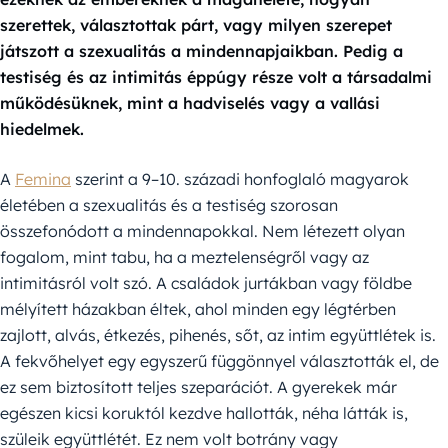
szerettek, választottak párt, vagy milyen szerepet
játszott a szexualitás a mindennapjaikban. Pedig a
testiség és az intimitás éppúgy része volt a társadalmi
működésüknek, mint a hadviselés vagy a vallási
hiedelmek.
A
Femina
szerint a 9–10. századi honfoglaló magyarok
életében a szexualitás és a testiség szorosan
összefonódott a mindennapokkal. Nem létezett olyan
fogalom, mint tabu, ha a meztelenségről vagy az
intimitásról volt szó. A családok jurtákban vagy földbe
mélyített házakban éltek, ahol minden egy légtérben
zajlott, alvás, étkezés, pihenés, sőt, az intim együttlétek is.
A fekvőhelyet egy egyszerű függönnyel választották el, de
ez sem biztosított teljes szeparációt. A gyerekek már
egészen kicsi koruktól kezdve hallották, néha látták is,
szüleik együttlétét. Ez nem volt botrány vagy