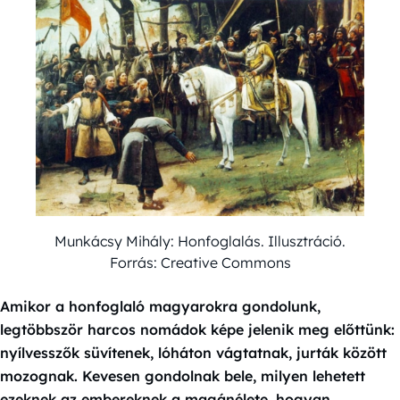
Munkácsy Mihály: Honfoglalás. Illusztráció.
Forrás: Creative Commons
Amikor a honfoglaló magyarokra gondolunk,
legtöbbször harcos nomádok képe jelenik meg előttünk:
nyílvesszők süvítenek, lóháton vágtatnak, jurták között
mozognak. Kevesen gondolnak bele, milyen lehetett
ezeknek az embereknek a magánélete, hogyan