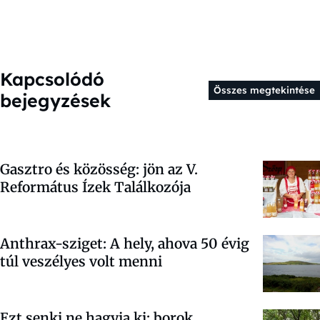
Kapcsolódó
Összes megtekintése
bejegyzések
Gasztro és közösség: jön az V.
Református Ízek Találkozója
Anthrax-sziget: A hely, ahova 50 évig
túl veszélyes volt menni
Ezt senki ne hagyja ki: borok