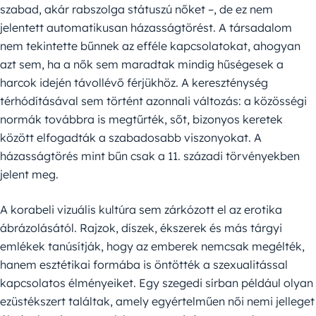
szabad, akár rabszolga státuszú nőket –, de ez nem
jelentett automatikusan házasságtörést. A társadalom
nem tekintette bűnnek az efféle kapcsolatokat, ahogyan
azt sem, ha a nők sem maradtak mindig hűségesek a
harcok idején távollévő férjükhöz. A kereszténység
térhódításával sem történt azonnali változás: a közösségi
normák továbbra is megtűrték, sőt, bizonyos keretek
között elfogadták a szabadosabb viszonyokat. A
házasságtörés mint bűn csak a 11. századi törvényekben
jelent meg.
A korabeli vizuális kultúra sem zárkózott el az erotika
ábrázolásától. Rajzok, díszek, ékszerek és más tárgyi
emlékek tanúsítják, hogy az emberek nemcsak megélték,
hanem esztétikai formába is öntötték a szexualitással
kapcsolatos élményeiket. Egy szegedi sírban például olyan
ezüstékszert találtak, amely egyértelműen női nemi jelleget