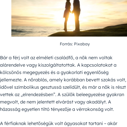
Forrás: Pixabay
Bár a férj volt az elméleti családfő, a nők nem voltak
alárendelve vagy kiszolgáltatottak. A kapcsolatokat a
kölcsönös megegyezés és a gyakorlati egyenlőség
jellemezte. A nőrablás, amely korábban bevett szokás volt,
idővel szimbolikus gesztussá szelídült, és már a nők is részt
vettek az „elrendezésben”. A szülők beleegyezése gyakran
megvolt, de nem jelentett elvárást vagy akadályt. A
házasság egyetlen tiltó tényezője a vérrokonság volt.
A férfiaknak lehetőségük volt ágyasokat tartani – akár