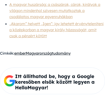
A magyar huszárság: a császárok, cárok, királyok a
világon mindenhol szívesen mutatkoztak a
csodálatos magyar egyenruhákban
„Akarom” helyett „Igen”: így lehetett érvényteleníteni
a középkorban a magyar király házasságát, amit
csak a pénzért kötött
Címkék:
ember
Magyarország
tudomány
Itt állíthatod be, hogy a Google
keresőben elsők között legyen a
HelloMagyar!