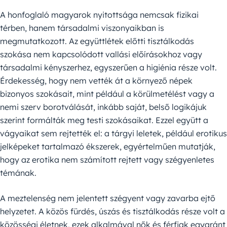
A honfoglaló magyarok nyitottsága nemcsak fizikai
térben, hanem társadalmi viszonyaikban is
megmutatkozott. Az együttlétek előtti tisztálkodás
szokása nem kapcsolódott vallási előírásokhoz vagy
társadalmi kényszerhez, egyszerűen a higiénia része volt.
Érdekesség, hogy nem vették át a környező népek
bizonyos szokásait, mint például a körülmetélést vagy a
nemi szerv borotválását, inkább saját, belső logikájuk
szerint formálták meg testi szokásaikat. Ezzel együtt a
vágyaikat sem rejtették el: a tárgyi leletek, például erotikus
jelképeket tartalmazó ékszerek, egyértelműen mutatják,
hogy az erotika nem számított rejtett vagy szégyenletes
témának.
A meztelenség nem jelentett szégyent vagy zavarba ejtő
helyzetet. A közös fürdés, úszás és tisztálkodás része volt a
közösségi életnek, ezek alkalmával nők és férfiak egyaránt