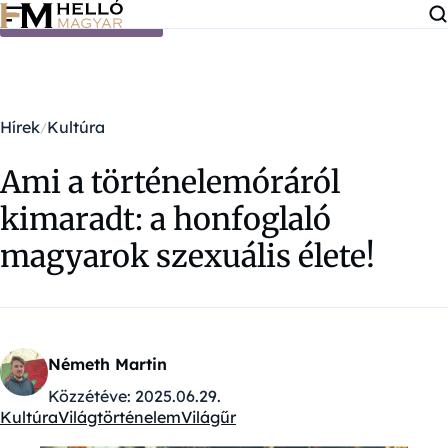
Ugrás a tartalomra
Hírek
Kultúra
Ami a történelemóráról
kimaradt: a honfoglaló
magyarok szexuális élete!
Németh Martin
Közzétéve:
2025.06.29.
Kultúra
Világtörténelem
Világűr
Kategóriák: