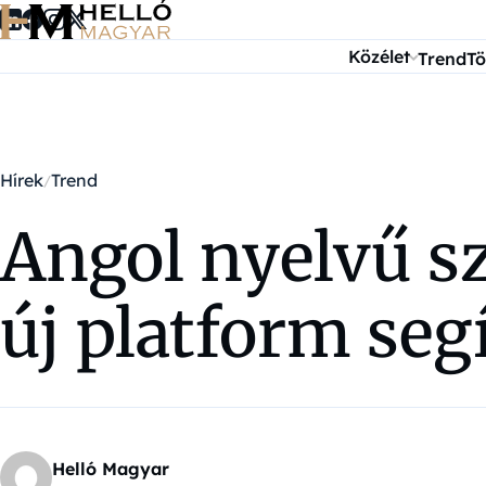
Ugrás a tartalomra
Közélet
Trend
Tö
Hírek
Trend
Angol nyelvű s
új platform segí
Helló Magyar