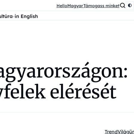
HelloMagyar
Támogass minket
ultúra
in English
agyarországon:
yfelek elérését
Trend
Világűr