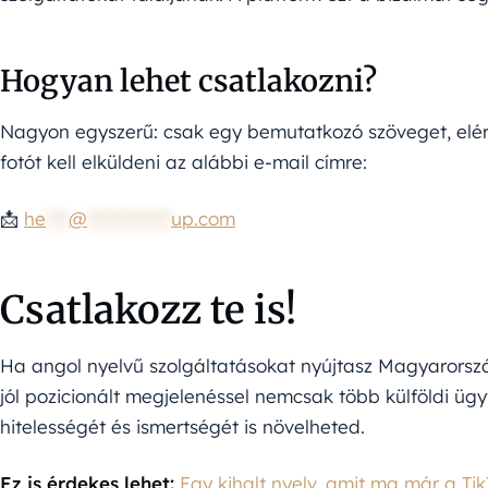
Hogyan lehet csatlakozni?
Nagyon egyszerű: csak egy bemutatkozó szöveget, el
fotót kell elküldeni az alábbi e-mail címre:
📩
he
***
@
***********
up.com
Csatlakozz te is!
Ha angol nyelvű szolgáltatásokat nyújtasz Magyarorszá
jól pozicionált megjelenéssel nemcsak több külföldi üg
hitelességét és ismertségét is növelheted.
Ez is érdekes lehet:
Egy kihalt nyelv, amit ma már a Ti