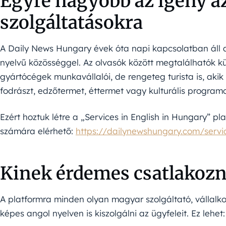
Egyre nagyobb az igény a
szolgáltatásokra
A Daily News Hungary évek óta napi kapcsolatban áll
nyelvű közösséggel. Az olvasók között megtalálhatók kül
gyártócégek munkavállalói, de rengeteg turista is, akik
fodrászt, edzőtermet, éttermet vagy kulturális program
Ezért hoztuk létre a „Services in English in Hungary” p
számára elérhető:
https://dailynewshungary.com/servic
Kinek érdemes csatlakozn
A platformra minden olyan magyar szolgáltató, vállalk
képes angol nyelven is kiszolgálni az ügyfeleit. Ez lehet: