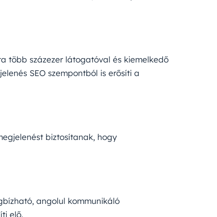
a több százezer látogatóval és kiemelkedő
elenés SEO szempontból is erősíti a
megjelenést biztosítanak, hogy
egbízható, angolul kommunikáló
ti elő.