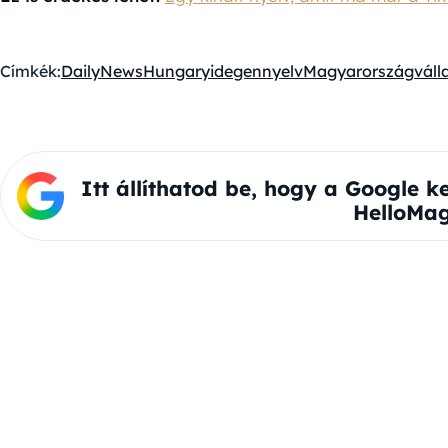
Címkék:
DailyNewsHungary
idegennyelv
Magyarország
váll
Itt állíthatod be, hogy a Google k
HelloMag