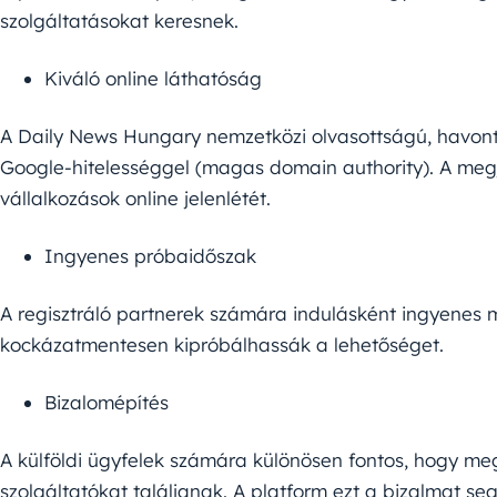
szolgáltatásokat keresnek.
Kiváló online láthatóság
A Daily News Hungary nemzetközi olvasottságú, havont
Google-hitelességgel (magas domain authority). A megj
vállalkozások online jelenlétét.
Ingyenes próbaidőszak
A regisztráló partnerek számára indulásként ingyenes 
kockázatmentesen kipróbálhassák a lehetőséget.
Bizalomépítés
A külföldi ügyfelek számára különösen fontos, hogy m
szolgáltatókat találjanak. A platform ezt a bizalmat segí