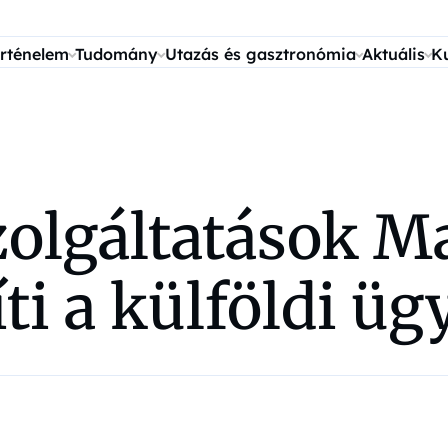
rténelem
Tudomány
Utazás és gasztronómia
Aktuális
K
zolgáltatások M
ti a külföldi üg