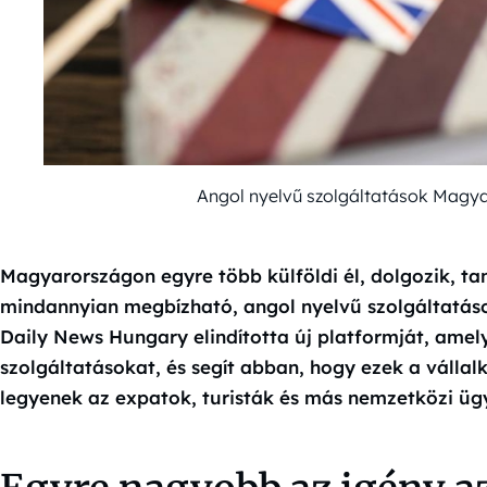
Angol nyelvű szolgáltatások Magya
Magyarországon egyre több külföldi él, dolgozik, tan
mindannyian megbízható, angol nyelvű szolgáltatások
Daily News Hungary elindította új platformját, amely
szolgáltatásokat, és segít abban, hogy ezek a váll
legyenek az expatok, turisták és más nemzetközi ü