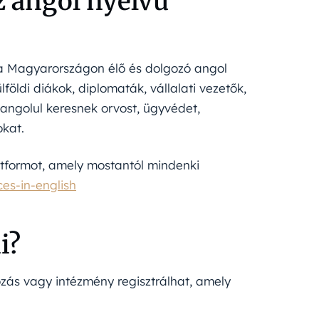
z angol nyelvű
 a Magyarországon élő és dolgozó angol
földi diákok, diplomaták, vállalati vezetők,
 angolul keresnek orvost, ügyvédet,
okat.
latformot, amely mostantól mindenki
es-in-english
i?
ozás vagy intézmény regisztrálhat, amely