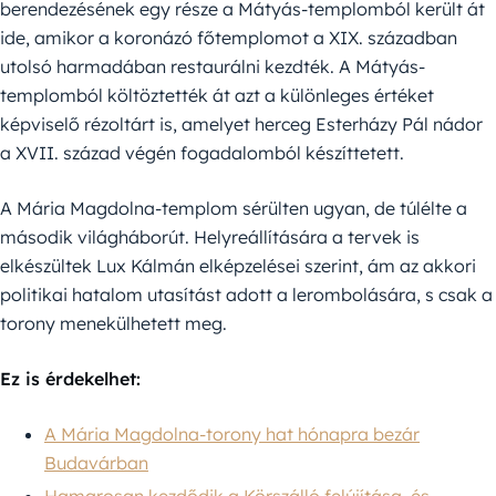
berendezésének egy része a Mátyás-templomból került át
ide, amikor a koronázó főtemplomot a XIX. században
utolsó harmadában restaurálni kezdték. A Mátyás-
templomból költöztették át azt a különleges értéket
képviselő rézoltárt is, amelyet herceg Esterházy Pál nádor
a XVII. század végén fogadalomból készíttetett.
A Mária Magdolna-templom sérülten ugyan, de túlélte a
második világháborút. Helyreállítására a tervek is
elkészültek Lux Kálmán elképzelései szerint, ám az akkori
politikai hatalom utasítást adott a lerombolására, s csak a
torony menekülhetett meg.
Ez is érdekelhet:
A Mária Magdolna-torony hat hónapra bezár
Budavárban
Hamarosan kezdődik a Körszálló felújítása, és