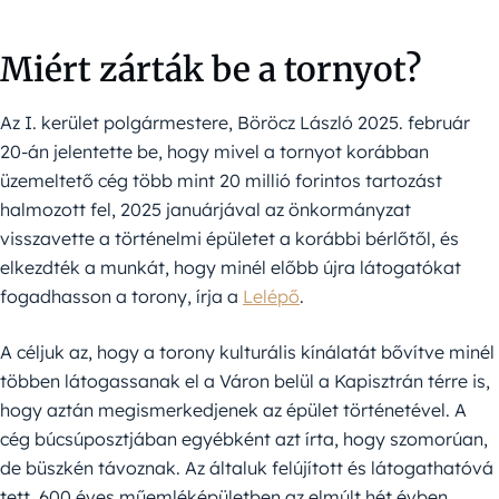
Miért zárták be a tornyot?
Az I. kerület polgármestere, Böröcz László 2025. február
20-án jelentette be, hogy mivel a tornyot korábban
üzemeltető cég több mint 20 millió forintos tartozást
halmozott fel, 2025 januárjával az önkormányzat
visszavette a történelmi épületet a korábbi bérlőtől, és
elkezdték a munkát, hogy minél előbb újra látogatókat
fogadhasson a torony, írja a
Lelépő
.
A céljuk az, hogy a torony kulturális kínálatát bővítve minél
többen látogassanak el a Váron belül a Kapisztrán térre is,
hogy aztán megismerkedjenek az épület történetével. A
cég búcsúposztjában egyébként azt írta, hogy szomorúan,
de büszkén távoznak. Az általuk felújított és látogathatóvá
tett, 600 éves műemléképületben az elmúlt hét évben