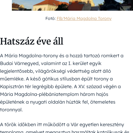
Fotó:
FB/Mária Magdolna Torony
Hatszáz éve áll
A Mária Magdolna-torony és a hozzá tartozó romkert a
Budai Várnegyed, valamint az I. kerület egyik
legjelentősebb, világörökségi védettség alatt álló
műemléke. A késő gótikus stílusban épült torony a
Kapisztrán tér legrégibb épülete. A XV. század végén a
Mária Magdolna-plébániatemplom három hajós
épületének a nyugati oldalán húzták fel, ötemeletes
toronnyal.
A török időkben itt működött a Vár egyetlen keresztény
temploma, amelyet megosztva használtak katolikusok és