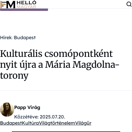
Ugrás a tartalomra
Hírek
Budapest
Kulturális csomópontként
nyit újra a Mária Magdolna-
torony
Papp Virág
Közzétéve:
2025.07.20.
Budapest
Kultúra
Világtörténelem
Világűr
Kategóriák: