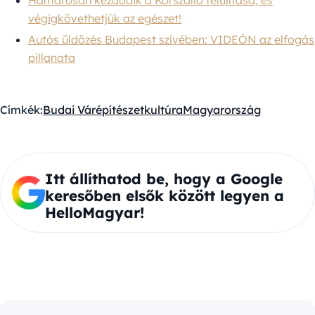
végigkövethetjük az egészet!
Autós üldözés Budapest szívében: VIDEÓN az elfogás
pillanata
Címkék:
Budai Vár
építészet
kultúra
Magyarország
Itt állíthatod be, hogy a Google
keresőben elsők között legyen a
HelloMagyar!