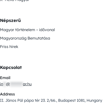
Népszerű
Magyar történelem – idővonal
Magyarország Bemutatása
Friss hírek
Kapcsolat
Email
in
**
@
*********
ar.hu
Address
II. János Pál pápa tér 23. 2/66., Budapest 1081, Hungary