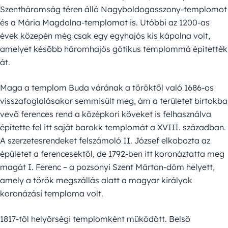
Szentháromság téren álló Nagyboldogasszony-templomot
és a Mária Magdolna-templomot is. Utóbbi az 1200-as
évek közepén még csak egy egyhajós kis kápolna volt,
amelyet később háromhajós gótikus templommá építették
át.
Maga a templom Buda várának a töröktől való 1686-os
visszafoglalásakor semmisült meg, ám a területet birtokba
vevő ferences rend a középkori köveket is felhasználva
építette fel itt saját barokk templomát a XVIII. században.
A szerzetesrendeket felszámoló II. József elkobozta az
épületet a ferencesektől, de 1792-ben itt koronáztatta meg
magát I. Ferenc – a pozsonyi Szent Márton-dóm helyett,
amely a török megszállás alatt a magyar királyok
koronázási temploma volt.
1817-től helyőrségi templomként működött. Belső