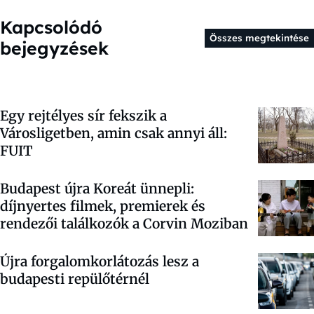
Kapcsolódó
Összes megtekintése
bejegyzések
Egy rejtélyes sír fekszik a
Városligetben, amin csak annyi áll:
FUIT
Budapest újra Koreát ünnepli:
díjnyertes filmek, premierek és
rendezői találkozók a Corvin Moziban
Újra forgalomkorlátozás lesz a
budapesti repülőtérnél