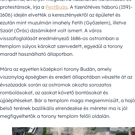
protestánsok, írja a
PestBuda
. A tizenötéves háború (1591-
1606) idején elvették a keresztényektől az épületet és
ezután mint muzulmán imahely Fetih (Győzelem), illetve
Szaát (Órás) dzsámiként volt ismert. A város
visszafoglalását eredményező 1686-os ostromban a
templom súlyos károkat szenvedett, egyedül a torony
maradt használható állapotban.
Mára az egyetlen középkori torony Budán, amely
viszonylag épségben és eredeti állapotában vészelte át az
évszázadok során az ostromok okozta sorozatos
rombolásokat, az azokat követő bontásokat és
újjáépítéseket. Bár a templom maga megsemmisült, a hajó
belső terének bazilikális elrendezése és méretei ma is jól
megfigyelhetők a torony templom felőli oldalán.