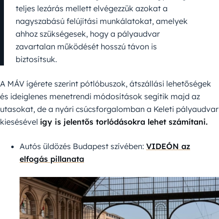
teljes lezárás mellett elvégezzük azokat a
nagyszabású felújítási munkálatokat, amelyek
ahhoz szükségesek, hogy a pályaudvar
zavartalan működését hosszú távon is
biztosítsuk.
A MÁV ígérete szerint pótlóbuszok, átszállási lehetőségek
és ideiglenes menetrendi módosítások segítik majd az
utasokat, de a nyári csúcsforgalomban a Keleti pályaudvar
kiesésével
így is jelentős torlódásokra lehet számítani.
Autós üldözés Budapest szívében:
VIDEÓN az
elfogás pillanata