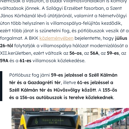
Nemcsak a vasúton, a budai villamosvonalakon is komoly
változások jönnek. A Szilágyi Erzsébet fasorban, a Szent
János Kórháznál lévő útátjárónál, valamint a Németvölgyi
úton több helyszínen is villamospálya-felújítás kezdődik,
ezért több járat is szünetelni fog, és pótlóbuszok veszik át a
forgalmat. A BKK
közleményében
bejelentette, hogy
július
26-tól
folytatják a villamospálya hálózat modernizálását a
XII.kerületben, ezért változik az
56-os
, az
56A
, az
59-es
, az
59A
és a
61-es
villamosok közlekedése.
Pótlóbusz fog járni
59-es jelzéssel a Széll Kálmán
tér és a Gazdagréti tér
, illetve
61-es jelzéssel a
Széll Kálmán tér és Hűvösvölgy között
. A
155-ös
és a 156-os autóbuszok is terelve közlekednek
.