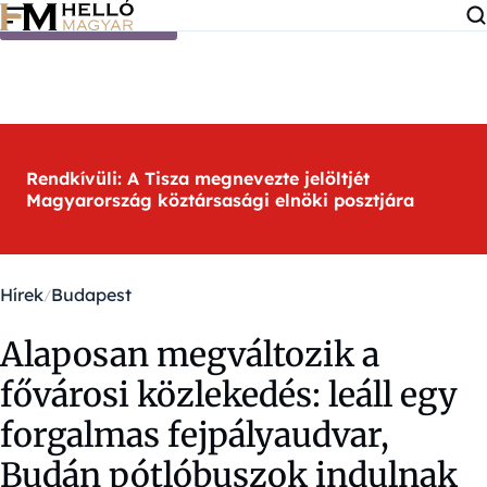
Ugrás a tartalomra
Rendkívüli: A Tisza megnevezte jelöltjét
Magyarország köztársasági elnöki posztjára
Hírek
Budapest
Alaposan megváltozik a
fővárosi közlekedés: leáll egy
forgalmas fejpályaudvar,
Budán pótlóbuszok indulnak