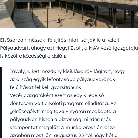
Elsősorban műszaki felújítás miatt zárják le a Keleti
Pályaudvart, ahogy azt Hegyi Zsolt, a MÁV vezérigazgatója
is közölte közösségi oldalán:
Tavaly, a két mozdony kisiklása rávilágított, hogy
az ország egyik lefontosabb pályaudvarának
felújítását fel kell gyorsítanunk.
Vezérigazgatóként ezért az egyik legelső
döntésem volt a Keleti program elindítása. Az
„elsősegélyt” még tavaly nyáron megkapta a
pályaudvar, hiszen a biztonság minden más
szempontot megelőz. A munka oroszlánrésze
azonban most jön: augusztus 25-től négy hétig