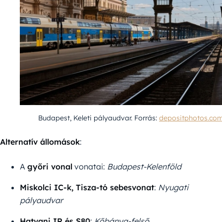
Budapest, Keleti pályaudvar. Forrás:
depositphotos.co
Alternatív állomások
:
A
győri vonal
vonatai:
Budapest-Kelenföld
Miskolci IC-k, Tisza-tó sebesvonat
:
Nyugati
pályaudvar
Hatvani IR és S80
:
Kőbánya-felső