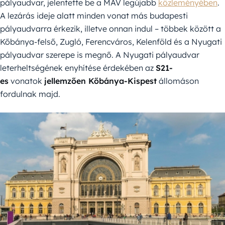
pályaudvar, jelentette be a MÁV legújabb
közleményében
.
A lezárás ideje alatt minden vonat más budapesti
pályaudvarra érkezik, illetve onnan indul – többek között a
Kőbánya-felső, Zugló, Ferencváros, Kelenföld és a Nyugati
pályaudvar szerepe is megnő. A Nyugati pályaudvar
leterheltségének enyhítése érdekében az
S21-
es
vonatok
jellemzően Kőbánya-Kispest
állomáson
fordulnak majd.