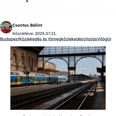
Csontos Bálint
Közzétéve:
2025.07.21.
Budapest
Közlekedés és tömegközlekedés
Utazás
Világűr
Kategóriák: