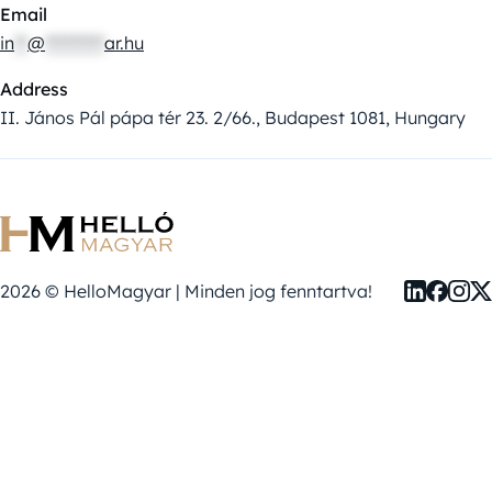
Email
in
**
@
*********
ar.hu
Address
II. János Pál pápa tér 23. 2/66., Budapest 1081, Hungary
2026 © HelloMagyar | Minden jog fenntartva!