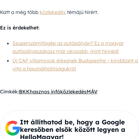
Katt a még több
közlekedés
témájú hírért.
Ez is érdekelhet:
Szuperszámítógép az autópályán? Ez a magyar
autópályaszakasz már okosabb, mint hinnéd!
Új CAF villamosok érkeznek Budapestre – kirobbant a
vita a használhatóságukról
Címkék:
BKK
hasznos infó
közlekedés
MÁV
Itt állíthatod be, hogy a Google
keresőben elsők között legyen a
HelloMagyar!