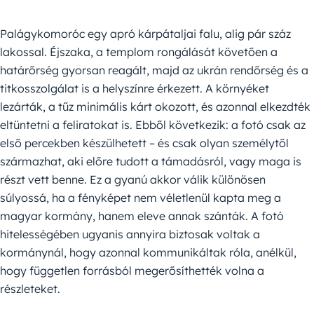
Palágykomoróc egy apró kárpátaljai falu, alig pár száz
lakossal. Éjszaka, a templom rongálását követően a
határőrség gyorsan reagált, majd az ukrán rendőrség és a
titkosszolgálat is a helyszínre érkezett. A környéket
lezárták, a tűz minimális kárt okozott, és azonnal elkezdték
eltüntetni a feliratokat is. Ebből következik: a fotó csak az
első percekben készülhetett – és csak olyan személytől
származhat, aki előre tudott a támadásról, vagy maga is
részt vett benne. Ez a gyanú akkor válik különösen
súlyossá, ha a fényképet nem véletlenül kapta meg a
magyar kormány, hanem eleve annak szánták. A fotó
hitelességében ugyanis annyira biztosak voltak a
kormánynál, hogy azonnal kommunikáltak róla, anélkül,
hogy független forrásból megerősíthették volna a
részleteket.