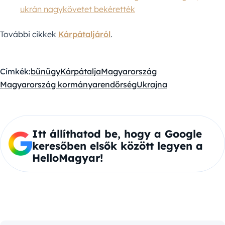
ukrán nagykövetet bekérették
További cikkek
Kárpátaljáról
.
Címkék:
bűnügy
Kárpátalja
Magyarország
Magyarország kormánya
rendőrség
Ukrajna
Itt állíthatod be, hogy a Google
keresőben elsők között legyen a
HelloMagyar!