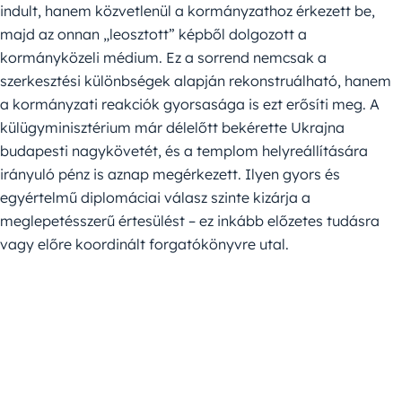
indult, hanem közvetlenül a kormányzathoz érkezett be,
majd az onnan „leosztott” képből dolgozott a
kormányközeli médium. Ez a sorrend nemcsak a
szerkesztési különbségek alapján rekonstruálható, hanem
a kormányzati reakciók gyorsasága is ezt erősíti meg. A
külügyminisztérium már délelőtt bekérette Ukrajna
budapesti nagykövetét, és a templom helyreállítására
irányuló pénz is aznap megérkezett. Ilyen gyors és
egyértelmű diplomáciai válasz szinte kizárja a
meglepetésszerű értesülést – ez inkább előzetes tudásra
vagy előre koordinált forgatókönyvre utal.