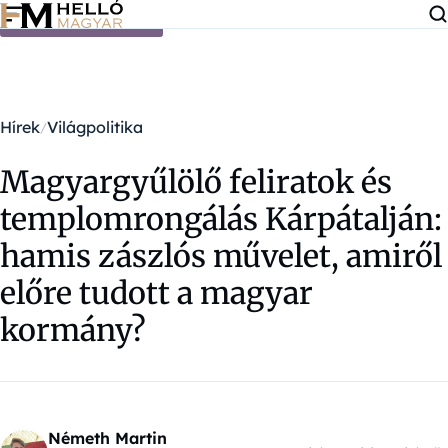
Ugrás a tartalomra
Hírek
Világpolitika
Magyargyűlölő feliratok és
templomrongálás Kárpátalján:
hamis zászlós művelet, amiről
előre tudott a magyar
kormány?
Németh Martin