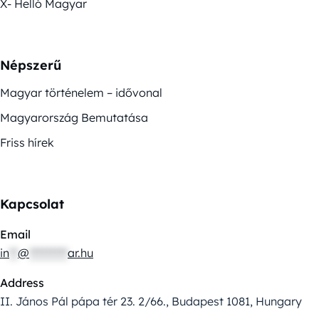
X- Helló Magyar
Népszerű
Magyar történelem – idővonal
Magyarország Bemutatása
Friss hírek
Kapcsolat
Email
in
**
@
*********
ar.hu
Address
II. János Pál pápa tér 23. 2/66., Budapest 1081, Hungary