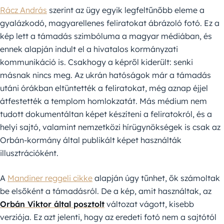
Rácz András
szerint az ügy egyik legfeltűnőbb eleme a
gyalázkodó, magyarellenes feliratokat ábrázoló fotó. Ez a
kép lett a támadás szimbóluma a magyar médiában, és
ennek alapján indult el a hivatalos kormányzati
kommunikáció is. Csakhogy a képről kiderült: senki
másnak nincs meg. Az ukrán hatóságok már a támadás
utáni órákban eltüntették a feliratokat, még aznap éjjel
átfestették a templom homlokzatát. Más médium nem
tudott dokumentáltan képet készíteni a feliratokról, és a
helyi sajtó, valamint nemzetközi hírügynökségek is csak az
Orbán-kormány által publikált képet használták
illusztrációként.
A
Mandiner reggeli cikke
alapján úgy tűnhet, ők számoltak
be elsőként a támadásról. De a kép, amit használtak, az
Orbán Viktor által posztolt
változat vágott, kisebb
verziója. Ez azt jelenti, hogy az eredeti fotó nem a sajtótól