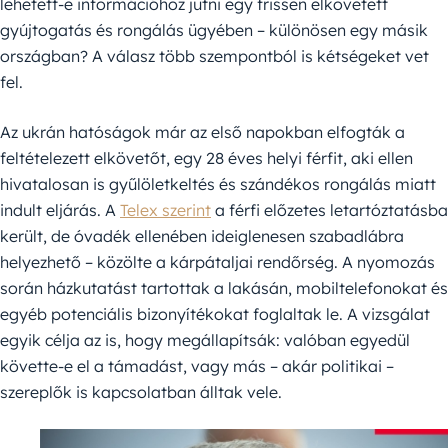
lehetett-e információhoz jutni egy frissen elkövetett
gyújtogatás és rongálás ügyében – különösen egy másik
országban? A válasz több szempontból is kétségeket vet
fel.
Az ukrán hatóságok már az első napokban elfogták a
feltételezett elkövetőt, egy 28 éves helyi férfit, aki ellen
hivatalosan is gyűlöletkeltés és szándékos rongálás miatt
indult eljárás. A
Telex szerint
a férfi előzetes letartóztatásba
került, de óvadék ellenében ideiglenesen szabadlábra
helyezhető – közölte a kárpátaljai rendőrség. A nyomozás
során házkutatást tartottak a lakásán, mobiltelefonokat és
egyéb potenciális bizonyítékokat foglaltak le. A vizsgálat
egyik célja az is, hogy megállapítsák: valóban egyedül
követte-e el a támadást, vagy más – akár politikai –
szereplők is kapcsolatban álltak vele.