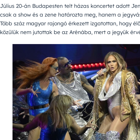
Július 20-án Budapesten telt házas koncertet adott J
csak a show és a zene határozta meg, hanem a jegyvás
Több száz magyar rajongó érkezett izgatottan, hogy él
közülük nem jutottak be az Arénába, mert a jegyük érvé