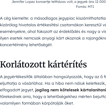
Jennifer Lopez koncertje teltházas volt, a jegyek ára 12 00
Forrás: MTI
A cég kiemelte: a másodlagos jegypiac kiszámíthatatlan 
kizárólag hivatalos értékesítési csatornákon keresztül 
eseményekre, ahol fokozott az érdeklődés és nagy a vi
ilyen esetek nemcsak anyagi kárt okoznak a rajongókna
koncertélmény lehetőségét.
Korlátozott kártérítés
A jegyértékesítők általában hangsúlyozzák, hogy az ő f
eljuttatja a vásárlóhoz. Ha a hiba nem náluk keletkezi
elfogadott jegyet,
jogilag nem kötelesek kártalanítani
törekednek arra, hogy a lehetőségekhez mérten bejutt
valamilyen formában kárpótolják őket.