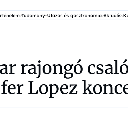
rténelem
Tudomány
Utazás és gasztronómia
Aktuális
K
r rajongó csaló
fer Lopez konce