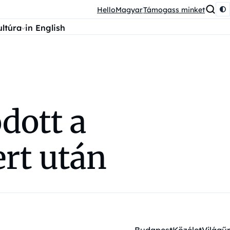
HelloMagyar
Támogass minket
ultúra
in English
dott a
rt után