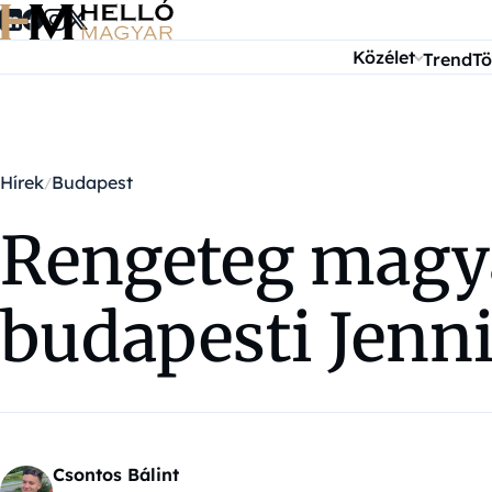
Ugrás a tartalomra
Közélet
Trend
Tö
Hírek
Budapest
Rengeteg magya
budapesti Jenni
Csontos Bálint