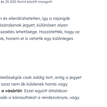
0 és 25 000 forint között mozgott.
és ellenőrizhetetlen, így a rajongók
vásároljanak jegyet, különösen olyan
sszaélés lehetősége. Hozzátették, hogy az
k, hanem el is vehetik egy különleges
elelősségük csak addig tart, amíg a jegyet
k, azaz nem ők küldenek hamis vagy
 a vásárlót
. Ezzel együtt általában
asák a károsultakat a rendezvényre, vagy