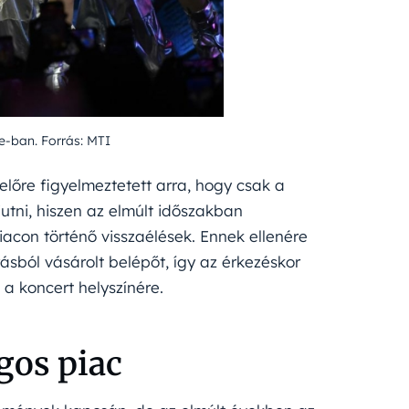
e-ban. Forrás: MTI
előre figyelmeztetett arra, hogy csak a
jutni, hiszen az elmúlt időszakban
con történő visszaélések. Ennek ellenére
ásból vásárolt belépőt, így az érkezéskor
a koncert helyszínére.
gos piac