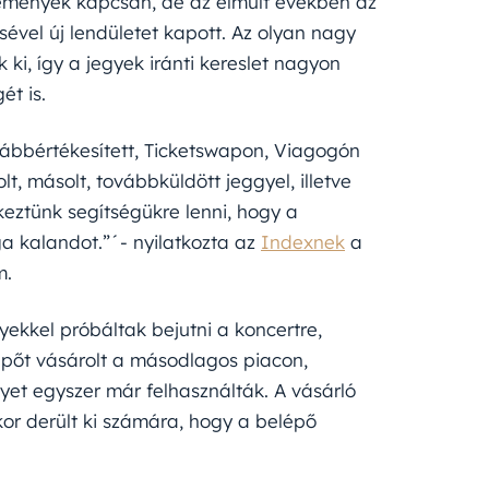
emények kapcsán, de az elmúlt években az
ésével új lendületet kapott. Az olyan nagy
 ki, így a jegyek iránti kereslet nagyon
ét is.
vábbértékesített, Ticketswapon, Viagogón
t, másolt, továbbküldött jeggyel, illetve
keztünk segítségükre lenni, hogy a
a kalandot.”´- nyilatkozta az
Indexnek
a
m.
ekkel próbáltak bejutni a koncertre,
lépőt vásárolt a másodlagos piacon,
yet egyszer már felhasználták. A vásárló
skor derült ki számára, hogy a belépő