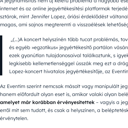
A jegyhamisítás nem új keletű probléma a nagyobb es
internet és az online jegyértékesítési platformok terjed
sztárok, mint Jennifer Lopez, óriási érdeklődést váltanak
magas, ami sajnos megteremti a visszaélések lehetőség
„(…)A koncert helyszínén több tucat problémás, to
és egyéb »egzotikus« jegyértékesítő portálon vásárol
ezek gyanútlan tulajdonosaival találkoztunk, s igye
legkisebb kellemetlenséggel ússzák meg ezt a drág
Lopez-koncert hivatalos jegyértékesítője, az Eventi
Az Eventim szerint nemcsak másolt vagy manipulált jegy
hanem előfordult olyan eset is, amikor valaki olyan be
amelyet már korábban érvényesítettek
– vagyis a jeg
erről mit sem tudott, és csak a helyszínen, a belépteté
érvénytelen.