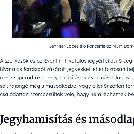
Jennifer Lopez élő koncertje az MVM Dom
A szervezők és az Eventim hivatalos jegyértékesítő cég 
hivatalos forrásból vásárolt jegyekkel lehet biztosan be
megszaporodtak a jegyhamisítások és a másodlagos pia
sok rajongó mégis másodkézből vagy ellenőrizetlen forr
csalódottan szembesültek vele, hogy nem léphetnek be 
Jegyhamisítás és másodla