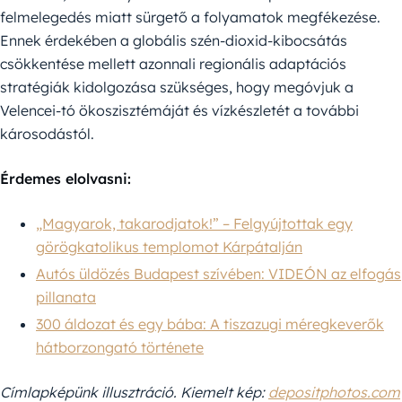
felmelegedés miatt sürgető a folyamatok megfékezése.
Ennek érdekében a globális szén-dioxid-kibocsátás
csökkentése mellett azonnali regionális adaptációs
stratégiák kidolgozása szükséges, hogy megóvjuk a
Velencei-tó ökoszisztémáját és vízkészletét a további
károsodástól.
Érdemes elolvasni:
„Magyarok, takarodjatok!” – Felgyújtottak egy
görögkatolikus templomot Kárpátalján
Autós üldözés Budapest szívében: VIDEÓN az elfogás
pillanata
300 áldozat és egy bába: A tiszazugi méregkeverők
hátborzongató története
Címlapképünk illusztráció. Kiemelt kép:
depositphotos.com