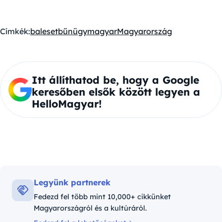
Címkék:
baleset
bűnügy
magyar
Magyarország
Itt állíthatod be, hogy a Google
keresőben elsők között legyen a
HelloMagyar!
Legyünk partnerek
Fedezd fel több mint 10,000+ cikkünket
Magyarországról és a kultúráról.