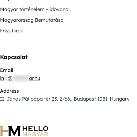
Magyar történelem – idővonal
Magyarország Bemutatása
Friss hírek
Kapcsolat
Email
in
**
@
*********
ar.hu
Address
II. János Pál pápa tér 23. 2/66., Budapest 1081, Hungary