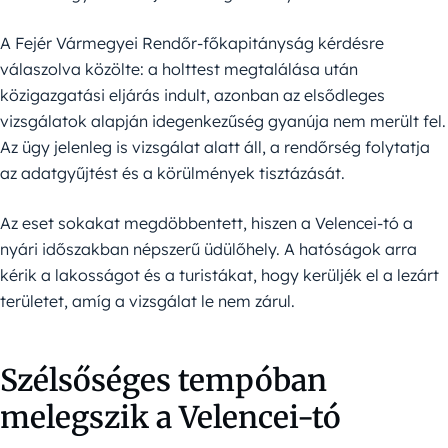
A Fejér Vármegyei Rendőr-főkapitányság kérdésre
válaszolva közölte: a holttest megtalálása után
közigazgatási eljárás indult, azonban az elsődleges
vizsgálatok alapján idegenkezűség gyanúja nem merült fel.
Az ügy jelenleg is vizsgálat alatt áll, a rendőrség folytatja
az adatgyűjtést és a körülmények tisztázását.
Az eset sokakat megdöbbentett, hiszen a Velencei-tó a
nyári időszakban népszerű üdülőhely. A hatóságok arra
kérik a lakosságot és a turistákat, hogy kerüljék el a lezárt
területet, amíg a vizsgálat le nem zárul.
Szélsőséges tempóban
melegszik a Velencei-tó