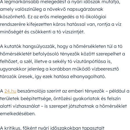
A legmarkánsabb melegedést a nyári időszak mutatja,
amely valószínűleg a növekvő napsugárzásnak
köszönhető. Ez az erős melegedés a tó ökológiai
rendszerére kifejezetten káros hatással van, rontja a víz
minőségét és csökkenti a tó vízszintjét.
A kutatók hangsúlyozzák, hogy a hőmérsékleten túl a tó
hőmérsékletét befolyásoló tényezők között szerepelhet a
felhőzet, a szél, illetve a sekély tó vízutánpótlása is,
ugyanakkor jelenleg a korábban működő vízbeeresztő
tározók üresek, így ezek hatása elhanyagolható.
A
24.hu
beszámolója szerint az emberi tényezők – például a
területek beépítettsége, öntözési gyakorlatok és felszín
alatti vízhasználat – is szerepet játszhatnak a hőmérséklet
emelkedésében.
A kritikus, főként nyári időszakokban tapasztalt