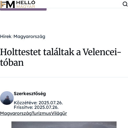
Ugrás a tartalomra
Hírek
Magyarország
Holttestet találtak a Velencei-
tóban
Szerkesztőség
Közzétéve:
2025.07.26.
Frissítve:
2025.07.26.
Magyarország
Turizmus
Világűr
Kategóriák: