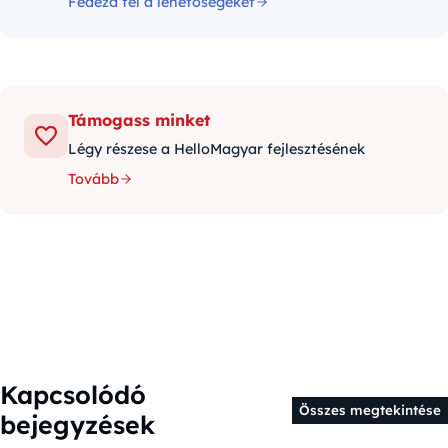
Fedezd fel a lehetőségeket
Támogass minket
Légy részese a HelloMagyar fejlesztésének
Tovább
Kapcsolódó
Összes megtekintése
bejegyzések