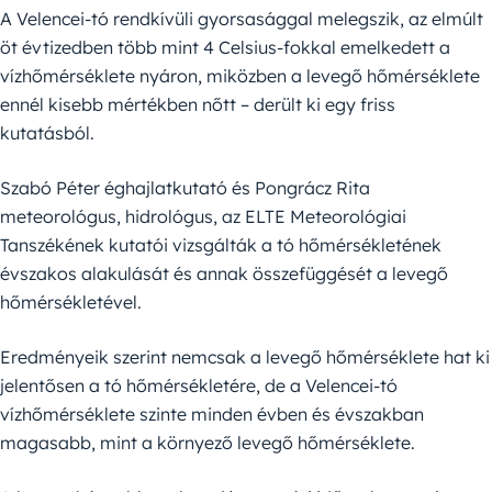
A Velencei-tó rendkívüli gyorsasággal melegszik, az elmúlt
öt évtizedben több mint 4 Celsius-fokkal emelkedett a
vízhőmérséklete nyáron, miközben a levegő hőmérséklete
ennél kisebb mértékben nőtt – derült ki egy friss
kutatásból.
Szabó Péter éghajlatkutató és Pongrácz Rita
meteorológus, hidrológus, az ELTE Meteorológiai
Tanszékének kutatói vizsgálták a tó hőmérsékletének
évszakos alakulását és annak összefüggését a levegő
hőmérsékletével.
Eredményeik szerint nemcsak a levegő hőmérséklete hat ki
jelentősen a tó hőmérsékletére, de a Velencei-tó
vízhőmérséklete szinte minden évben és évszakban
magasabb, mint a környező levegő hőmérséklete.