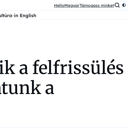
HelloMagyar
Támogass minket
ultúra
in English
k a felfrissülés
atunk a