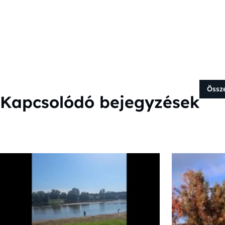
Össz
Kapcsolódó bejegyzések