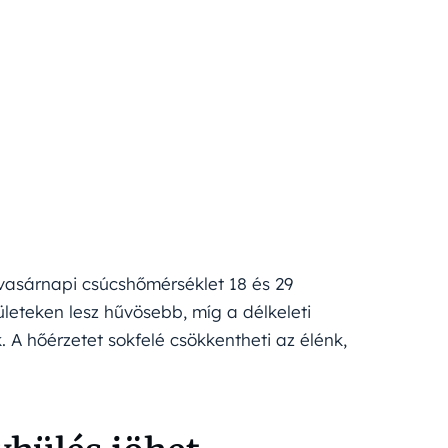
a vasárnapi csúcshőmérséklet 18 és 29
ületeken lesz hűvösebb, míg a délkeleti
A hőérzetet sokfelé csökkentheti az élénk,