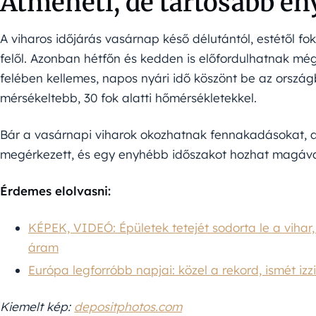
Átmeneti, de tartósabb en
A viharos időjárás vasárnap késő délutántól, estétől f
felől. Azonban hétfőn és kedden is előfordulhatnak még
felében kellemes, napos nyári idő köszönt be az orszá
mérsékeltebb, 30 fok alatti hőmérsékletekkel.
Bár a vasárnapi viharok okozhatnak fennakadásokat, a 
megérkezett, és egy enyhébb időszakot hozhat magáva
Érdemes elolvasni:
KÉPEK, VIDEÓ: Épületek tetejét sodorta le a vihar
áram
Európa legforróbb napjai: közel a rekord, ismét izz
Kiemelt kép:
depositphotos.com