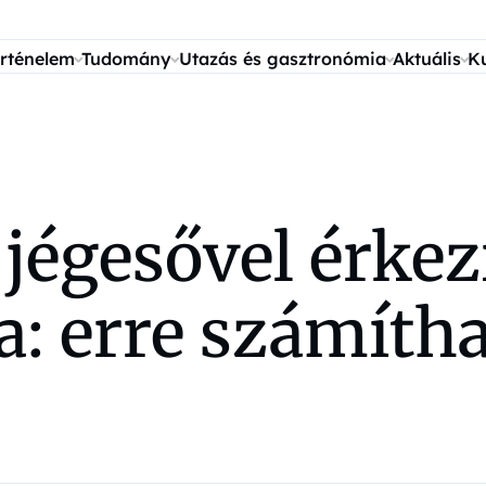
rténelem
Tudomány
Utazás és gasztronómia
Aktuális
K
jégesővel érkezi
: erre számíth