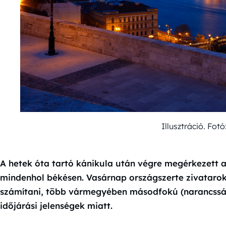
Illusztráció. Fo
A hetek óta tartó kánikula után végre megérkezett 
mindenhol békésen. Vasárnap országszerte zivatarok
számítani, több vármegyében másodfokú (narancssár
időjárási jelenségek miatt.