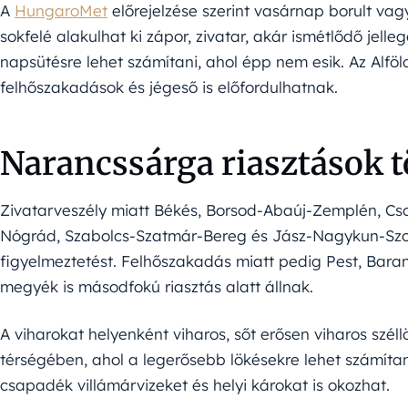
A
HungaroMet
előrejelzése szerint vasárnap borult vagy
sokfelé alakulhat ki zápor, zivatar, akár ismétlődő jelle
napsütésre lehet számítani, ahol épp nem esik. Az Alfö
felhőszakadások és jégeső is előfordulhatnak.
Narancssárga riasztások
Zivatarveszély miatt Békés, Borsod-Abaúj-Zemplén, Cs
Nógrád, Szabolcs-Szatmár-Bereg és Jász-Nagykun-Szo
figyelmeztetést. Felhőszakadás miatt pedig Pest, Baran
megyék is másodfokú riasztás alatt állnak.
A viharokat helyenként viharos, sőt erősen viharos széllö
térségében, ahol a legerősebb lökésekre lehet számítan
csapadék villámárvizeket és helyi károkat is okozhat.