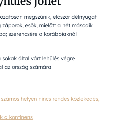
yhülés jöhet
okozatosan megszűnik, először délnyugat
 záporok, esők, mielőtt a hét második
gba; szerencsére a korábbiaknál
sokak által várt lehűlés végre
l az ország számára.
, számos helyen nincs rendes közlekedés,
ik a kontinens