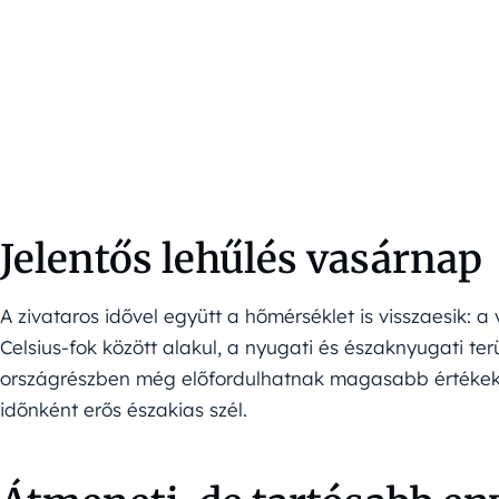
Jelentős lehűlés vasárnap
A zivataros idővel együtt a hőmérséklet is visszaesik: 
Celsius-fok között alakul, a nyugati és északnyugati ter
országrészben még előfordulhatnak magasabb értékek. 
időnként erős északias szél.