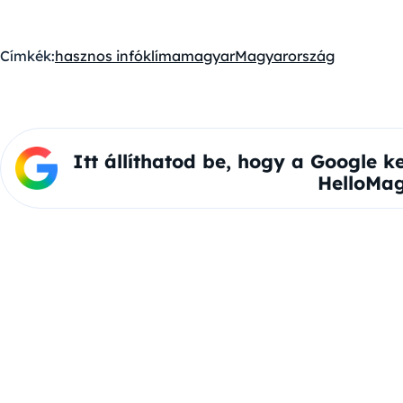
Címkék:
hasznos infó
klíma
magyar
Magyarország
Itt állíthatod be, hogy a Google k
HelloMag