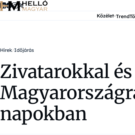
Ugrás a tartalomra
Közélet
Trend
Tö
Hírek
Időjárás
Zivatarokkal és 
Magyarországra
napokban