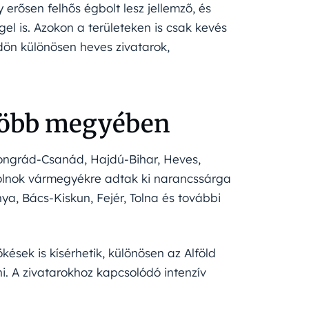
 erősen felhős égbolt lesz jellemző, és
ggel is. Azokon a területeken is csak kevés
ldön különösen heves zivatarok,
 több megyében
ongrád-Csanád, Hajdú-Bihar, Heves,
lnok vármegyékre adtak ki narancssárga
ya, Bács-Kiskun, Fejér, Tolna és további
kések is kísérhetik, különösen az Alföld
i. A zivatarokhoz kapcsolódó intenzív