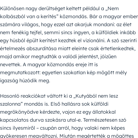
Különösen nagy derültséget keltett például a „Nem
kolbászból van a kerítés” közmondás. Bár a magyar ember
számára világos, hogy ezzel azt akarjuk mondani: az élet
nem fenékig tejfel, semmi sincs ingyen, a külföldiek inkább
egy húsból épült kerítést kezdtek el vizionálni. A szó szerinti
értelmezés abszurditása miatt eleinte csak értetlenkedtek,
majd amikor megtudták a valódi jelentést, jóízűen
nevettek. A magyar közmondás ereje itt is
megmutatkozott: egyetlen szokatlan kép mögött mély
igazság húzódik meg.
Hasonló reakciókat váltott ki a „Kutyából nem lesz
szalonna” mondás is. Első hallásra sok külföldi
megrökönyödve kérdezte, vajon ez egy állatokkal
kapcsolatos durva szokásra utal-e. Természetesen szó
sincs ilyesmiről – csupán arról, hogy valaki nem képes
gyökeresen megváltozni. Miután megértették a mögöttes