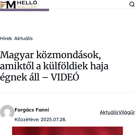
Ugrás a tartalomra
Hírek
Aktuális
Magyar közmondások,
amiktől a külföldiek haja
égnek áll – VIDEÓ
Forgács Fanni
Aktuális
Világűr
Kategóriák:
Közzétéve:
2025.07.28.