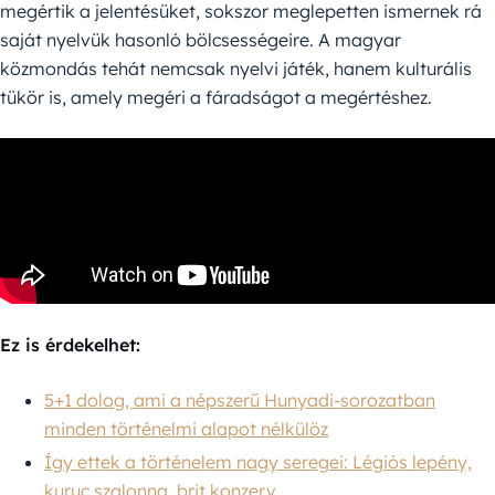
megértik a jelentésüket, sokszor meglepetten ismernek rá
saját nyelvük hasonló bölcsességeire. A magyar
közmondás tehát nemcsak nyelvi játék, hanem kulturális
tükör is, amely megéri a fáradságot a megértéshez.
Ez is érdekelhet:
5+1 dolog, ami a népszerű Hunyadi-sorozatban
minden történelmi alapot nélkülöz
Így ettek a történelem nagy seregei: Légiós lepény,
kuruc szalonna, brit konzerv