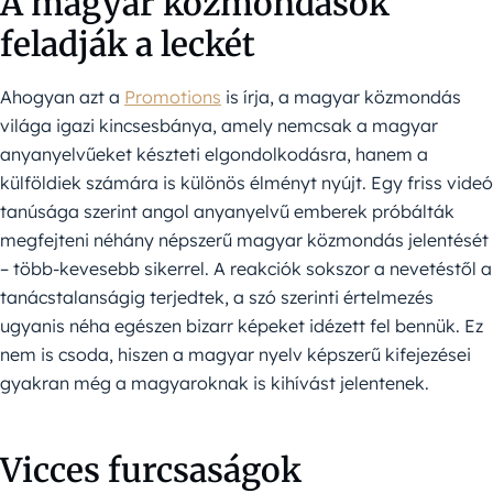
A magyar közmondások
feladják a leckét
Ahogyan azt a
Promotions
is írja, a magyar közmondás
világa igazi kincsesbánya, amely nemcsak a magyar
anyanyelvűeket készteti elgondolkodásra, hanem a
külföldiek számára is különös élményt nyújt. Egy friss videó
tanúsága szerint angol anyanyelvű emberek próbálták
megfejteni néhány népszerű magyar közmondás jelentését
– több-kevesebb sikerrel. A reakciók sokszor a nevetéstől a
tanácstalanságig terjedtek, a szó szerinti értelmezés
ugyanis néha egészen bizarr képeket idézett fel bennük. Ez
nem is csoda, hiszen a magyar nyelv képszerű kifejezései
gyakran még a magyaroknak is kihívást jelentenek.
Vicces furcsaságok