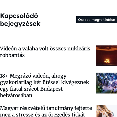
Kapcsolódó
Összes megtekintése
bejegyzések
Videón a valaha volt összes nukleáris
robbantás
18+ Megrázó videón, ahogy
gyakorlatilag két ütéssel kivégeznek
egy fiatal srácot Budapest
belvárosában
Magyar részvételű tanulmány fejtette
meg a stressz és az öregedés titkát