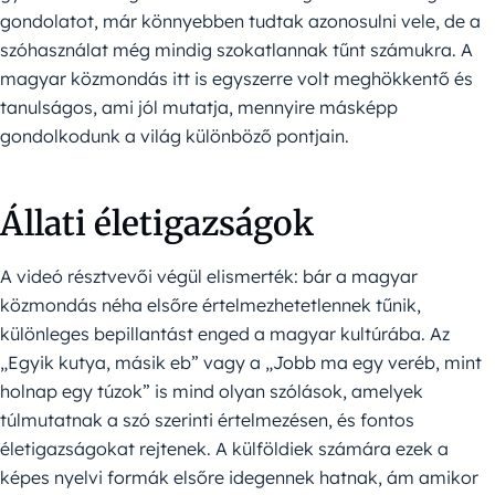
gondolatot, már könnyebben tudtak azonosulni vele, de a
szóhasználat még mindig szokatlannak tűnt számukra. A
magyar közmondás itt is egyszerre volt meghökkentő és
tanulságos, ami jól mutatja, mennyire másképp
gondolkodunk a világ különböző pontjain.
Állati életigazságok
A videó résztvevői végül elismerték: bár a magyar
közmondás néha elsőre értelmezhetetlennek tűnik,
különleges bepillantást enged a magyar kultúrába. Az
„Egyik kutya, másik eb” vagy a „Jobb ma egy veréb, mint
holnap egy túzok” is mind olyan szólások, amelyek
túlmutatnak a szó szerinti értelmezésen, és fontos
életigazságokat rejtenek. A külföldiek számára ezek a
képes nyelvi formák elsőre idegennek hatnak, ám amikor