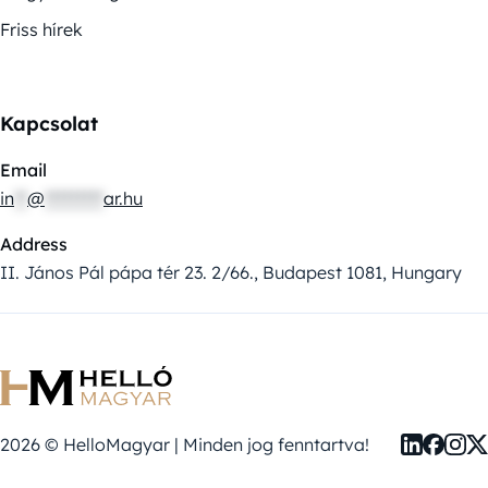
Friss hírek
Kapcsolat
Email
in
**
@
*********
ar.hu
Address
II. János Pál pápa tér 23. 2/66., Budapest 1081, Hungary
2026 © HelloMagyar | Minden jog fenntartva!