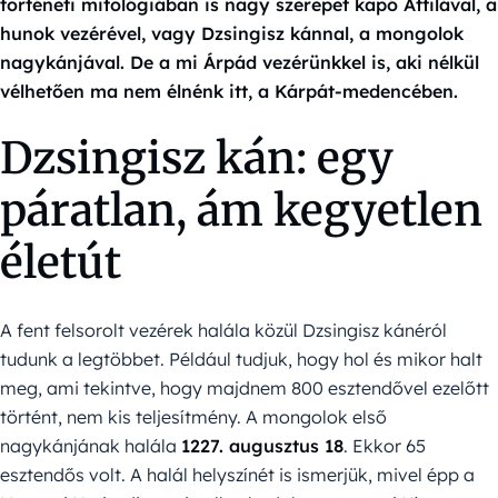
történeti mitológiában is nagy szerepet kapó Attilával, a
hunok vezérével, vagy Dzsingisz kánnal, a mongolok
nagykánjával. De a mi Árpád vezérünkkel is, aki nélkül
vélhetően ma nem élnénk itt, a Kárpát-medencében.
Dzsingisz kán: egy
páratlan, ám kegyetlen
életút
A fent felsorolt vezérek halála közül Dzsingisz kánéról
tudunk a legtöbbet. Például tudjuk, hogy hol és mikor halt
meg, ami tekintve, hogy majdnem 800 esztendővel ezelőtt
történt, nem kis teljesítmény. A mongolok első
nagykánjának halála
1227. augusztus 18
. Ekkor 65
esztendős volt. A halál helyszínét is ismerjük, mivel épp a