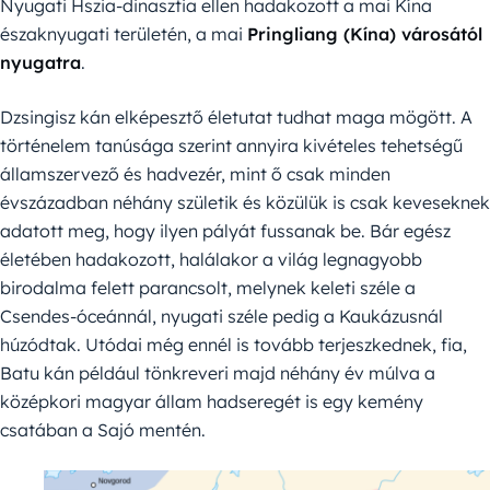
Nyugati Hszia-dinasztia ellen hadakozott a mai Kína
északnyugati területén, a mai
Pringliang (Kína) városától
nyugatra
.
Dzsingisz kán elképesztő életutat tudhat maga mögött. A
történelem tanúsága szerint annyira kivételes tehetségű
államszervező és hadvezér, mint ő csak minden
évszázadban néhány születik és közülük is csak keveseknek
adatott meg, hogy ilyen pályát fussanak be. Bár egész
életében hadakozott, halálakor a világ legnagyobb
birodalma felett parancsolt, melynek keleti széle a
Csendes-óceánnál, nyugati széle pedig a Kaukázusnál
húzódtak. Utódai még ennél is tovább terjeszkednek, fia,
Batu kán például tönkreveri majd néhány év múlva a
középkori magyar állam hadseregét is egy kemény
csatában a Sajó mentén.