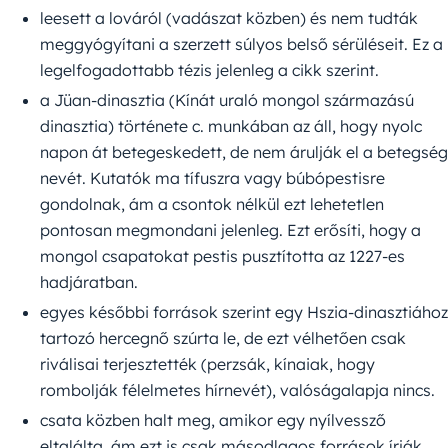
leesett a lováról (vadászat közben) és nem tudták
meggyógyítani a szerzett súlyos belső sérüléseit. Ez a
legelfogadottabb tézis jelenleg a cikk szerint.
a Jüan-dinasztia (Kínát uraló mongol származású
dinasztia) története c. munkában az áll, hogy nyolc
napon át betegeskedett, de nem árulják el a betegség
nevét. Kutatók ma tífuszra vagy búbópestisre
gondolnak, ám a csontok nélkül ezt lehetetlen
pontosan megmondani jelenleg. Ezt erősíti, hogy a
mongol csapatokat pestis pusztította az 1227-es
hadjáratban.
egyes későbbi források szerint egy Hszia-dinasztiához
tartozó hercegnő szúrta le, de ezt vélhetően csak
riválisai terjesztették (perzsák, kínaiak, hogy
rombolják félelmetes hírnevét), valóságalapja nincs.
csata közben halt meg, amikor egy nyílvessző
eltalálta, ám ezt is csak másodlagos források írják.