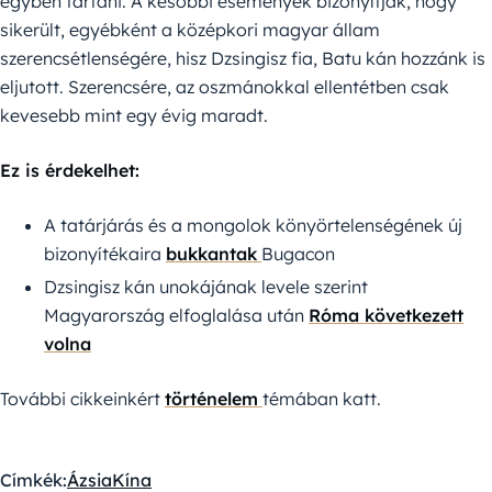
egyben tartani. A későbbi események bizonyítják, hogy
sikerült, egyébként a középkori magyar állam
szerencsétlenségére, hisz Dzsingisz fia, Batu kán hozzánk is
eljutott. Szerencsére, az oszmánokkal ellentétben csak
kevesebb mint egy évig maradt.
Ez is érdekelhet:
A tatárjárás és a mongolok könyörtelenségének új
bizonyítékaira
bukkantak
Bugacon
Dzsingisz kán unokájának levele szerint
Magyarország elfoglalása után
Róma következett
volna
További cikkeinkért
történelem
témában katt.
Címkék:
Ázsia
Kína