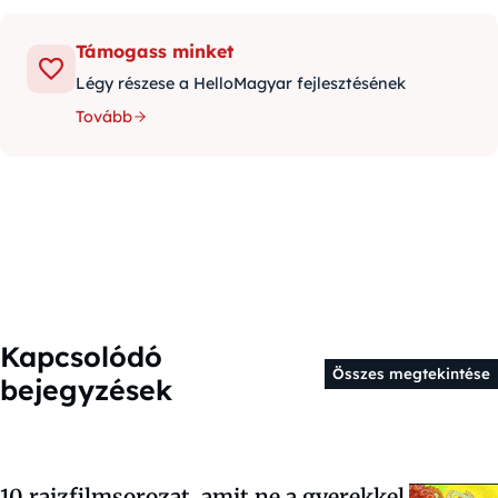
Támogass minket
Légy részese a HelloMagyar fejlesztésének
Tovább
Kapcsolódó
Összes megtekintése
bejegyzések
10 rajzfilmsorozat, amit ne a gyerekkel