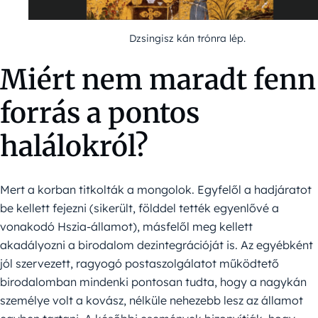
Dzsingisz kán trónra lép.
Miért nem maradt fenn
forrás a pontos
halálokról?
Mert a korban titkolták a mongolok. Egyfelől a hadjáratot
be kellett fejezni (sikerült, földdel tették egyenlővé a
vonakodó Hszia-államot), másfelől meg kellett
akadályozni a birodalom dezintegrációját is. Az egyébként
jól szervezett, ragyogó postaszolgálatot működtető
birodalomban mindenki pontosan tudta, hogy a nagykán
személye volt a kovász, nélküle nehezebb lesz az államot