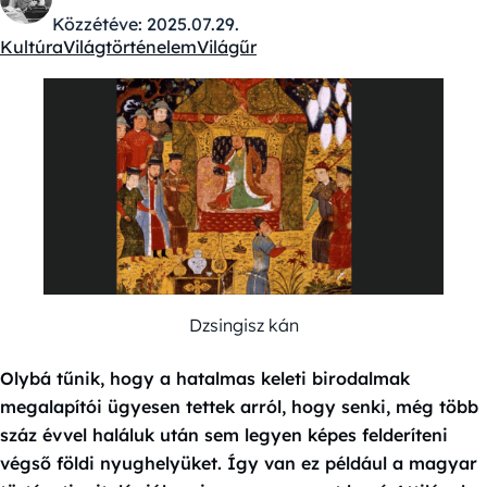
Közzétéve:
2025.07.29.
Kultúra
Világtörténelem
Világűr
Kategóriák:
Dzsingisz kán
Olybá tűnik, hogy a hatalmas keleti birodalmak
megalapítói ügyesen tettek arról, hogy senki, még több
száz évvel haláluk után sem legyen képes felderíteni
végső földi nyughelyüket. Így van ez például a magyar