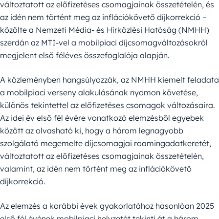
változtatott az előfizetéses csomagjainak összetételén, és
az idén nem történt meg az inflációkövető díjkorrekció –
közölte a Nemzeti Média- és Hírközlési Hatóság (NMHH)
szerdán az MTI-vel a mobilpiaci díjcsomagváltozásokról
megjelent első féléves összefoglalója alapján.
A közleményben hangsúlyozzák, az NMHH kiemelt feladata
a mobilpiaci verseny alakulásának nyomon követése,
különös tekintettel az előfizetéses csomagok változásaira.
Az idei év első fél évére vonatkozó elemzésből egyebek
között az olvasható ki, hogy a három legnagyobb
szolgálató megemelte díjcsomagjai roamingadatkeretét,
változtatott az előfizetéses csomagjainak összetételén,
valamint, az idén nem történt meg az inflációkövető
díjkorrekció.
Az elemzés a korábbi évek gyakorlatához hasonlóan 2025
első fél évének mobilpiaci helyzetét tekinti át a három