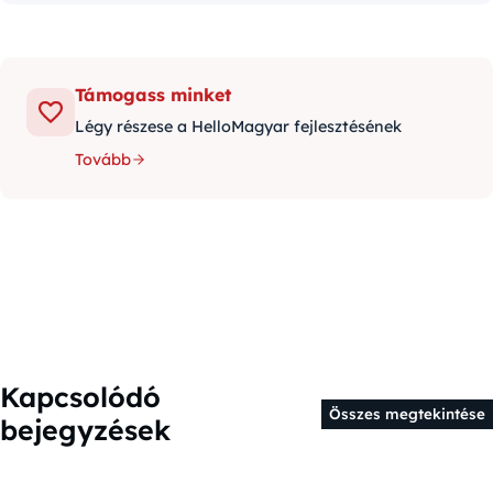
Támogass minket
Légy részese a HelloMagyar fejlesztésének
Tovább
Kapcsolódó
Összes megtekintése
bejegyzések