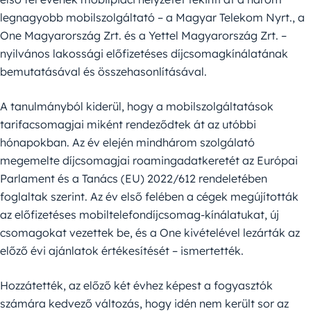
legnagyobb mobilszolgáltató – a Magyar Telekom Nyrt., a
One Magyarország Zrt. és a Yettel Magyarország Zrt. –
nyilvános lakossági előfizetéses díjcsomagkínálatának
bemutatásával és összehasonlításával.
A tanulmányból kiderül, hogy a mobilszolgáltatások
tarifacsomagjai miként rendeződtek át az utóbbi
hónapokban. Az év elején mindhárom szolgálató
megemelte díjcsomagjai roamingadatkeretét az Európai
Parlament és a Tanács (EU) 2022/612 rendeletében
foglaltak szerint. Az év első felében a cégek megújították
az előfizetéses mobiltelefondíjcsomag-kínálatukat, új
csomagokat vezettek be, és a One kivételével lezárták az
előző évi ajánlatok értékesítését – ismertették.
Hozzátették, az előző két évhez képest a fogyasztók
számára kedvező változás, hogy idén nem került sor az