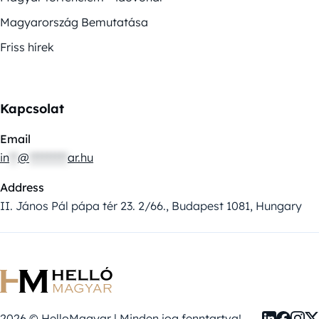
Magyarország Bemutatása
Friss hírek
Kapcsolat
Email
in
**
@
*********
ar.hu
Address
II. János Pál pápa tér 23. 2/66., Budapest 1081, Hungary
2026 © HelloMagyar | Minden jog fenntartva!