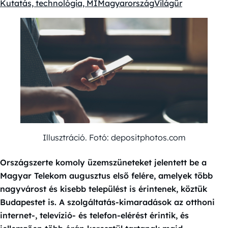
Kutatás, technológia, MI
Magyarország
Világűr
Kategóriák:
Illusztráció. Fotó: depositphotos.com
Országszerte komoly üzemszüneteket jelentett be a
Magyar Telekom augusztus első felére, amelyek több
nagyvárost és kisebb települést is érintenek, köztük
Budapestet is. A szolgáltatás-kimaradások az otthoni
internet-, televízió- és telefon-elérést érintik, és