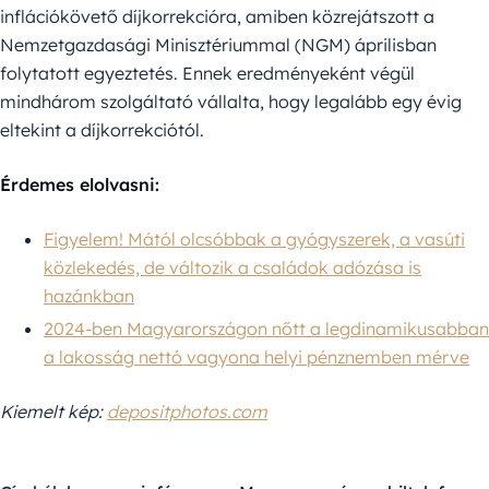
inflációkövető díjkorrekcióra, amiben közrejátszott a
Nemzetgazdasági Minisztériummal (NGM) áprilisban
folytatott egyeztetés. Ennek eredményeként végül
mindhárom szolgáltató vállalta, hogy legalább egy évig
eltekint a díjkorrekciótól.
Érdemes elolvasni:
Figyelem! Mától olcsóbbak a gyógyszerek, a vasúti
közlekedés, de változik a családok adózása is
hazánkban
2024-ben Magyarországon nőtt a legdinamikusabban
a lakosság nettó vagyona helyi pénznemben mérve
Kiemelt kép:
depositphotos.com