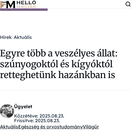
Ugrás a tartalomra
Hírek
Aktuális
Egyre több a veszélyes állat:
szúnyogoktól és kígyóktól
retteghetünk hazánkban is
Ügyelet
Közzétéve:
2025.08.23.
Frissítve:
2025.08.23.
Aktuális
Egészség és orvostudomány
Világűr
Kategóriák: