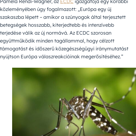
Pamela Rendi-Wagner, az
ECDC
igazgatója egy korábbi
közleményében úgy fogalmazott: „Európa egy új
szakaszba lépett – amikor a szúnyogok által terjesztett
betegségek hosszabb, kiterjedtebb és intenzívebb
terjedése válik az új normává. Az ECDC szorosan
együttműködik minden tagállammal, hogy célzott
támogatást és időszerű közegészségügyi iránymutatást
nyújtson Európa válaszreakcióinak megerősítéséhez.”