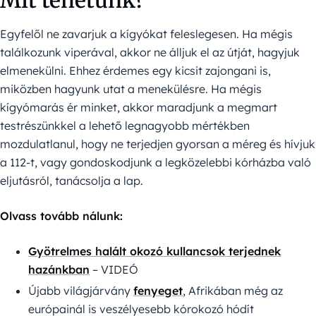
Mit tehetünk?
Egyfelől ne zavarjuk a kígyókat feleslegesen. Ha mégis
találkozunk viperával, akkor ne álljuk el az útját, hagyjuk
elmenekülni. Ehhez érdemes egy kicsit zajongani is,
miközben hagyunk utat a menekülésre. Ha mégis
kígyómarás ér minket, akkor maradjunk a megmart
testrészünkkel a lehető legnagyobb mértékben
mozdulatlanul, hogy ne terjedjen gyorsan a méreg és hívjuk
a 112-t, vagy gondoskodjunk a legközelebbi kórházba való
eljutásról, tanácsolja a lap.
Olvass tovább nálunk:
Gyötrelmes halált okozó kullancsok terjednek
hazánkban
– VIDEÓ
Újabb világjárvány
fenyeget
, Afrikában még az
európainál is veszélyesebb kórokozó hódít