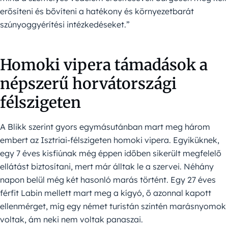
erősíteni és bővíteni a hatékony és környezetbarát
szúnyoggyérítési intézkedéseket.”
Homoki vipera támadások a
népszerű horvátországi
félszigeten
A Blikk szerint gyors egymásutánban mart meg három
embert az Isztriai-félszigeten homoki vipera. Egyiküknek,
egy 7 éves kisfiúnak még éppen időben sikerült megfelelő
ellátást biztosítani, mert már álltak le a szervei. Néhány
napon belül még két hasonló marás történt. Egy 27 éves
férfit Labin mellett mart meg a kígyó, ő azonnal kapott
ellenmérget, míg egy német turistán szintén marásnyomok
voltak, ám neki nem voltak panaszai.