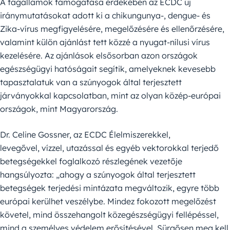
A tagállamok támogatása érdekében az ECDC új
iránymutatásokat adott ki a chikungunya-, dengue- és
Zika-vírus megfigyelésére, megelőzésére és ellenőrzésére,
valamint külön ajánlást tett közzé a nyugat-nílusi vírus
kezelésére. Az ajánlások elsősorban azon országok
egészségügyi hatóságait segítik, amelyeknek kevesebb
tapasztalatuk van a szúnyogok által terjesztett
járványokkal kapcsolatban, mint az olyan közép-európai
országok, mint Magyarország.
Dr. Celine Gossner, az ECDC Élelmiszerekkel,
levegővel, vízzel, utazással és egyéb vektorokkal terjedő
betegségekkel foglalkozó részlegének vezetője
hangsúlyozta: „ahogy a szúnyogok által terjesztett
betegségek terjedési mintázata megváltozik, egyre több
európai kerülhet veszélybe. Mindez fokozott megelőzést
követel, mind összehangolt közegészségügyi fellépéssel,
mind a személyes védelem erősítésével. Sürgősen meg kell