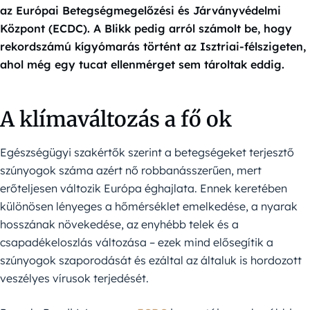
az Európai Betegségmegelőzési és Járványvédelmi
Központ (ECDC). A Blikk pedig arról számolt be, hogy
rekordszámú kígyómarás történt az Isztriai-félszigeten,
ahol még egy tucat ellenmérget sem tároltak eddig.
A klímaváltozás a fő ok
Egészségügyi szakértők szerint a betegségeket terjesztő
szúnyogok száma azért nő robbanásszerűen, mert
erőteljesen változik Európa éghajlata. Ennek keretében
különösen lényeges a hőmérséklet emelkedése, a nyarak
hosszának növekedése, az enyhébb telek és a
csapadékeloszlás változása – ezek mind elősegítik a
szúnyogok szaporodását és ezáltal az általuk is hordozott
veszélyes vírusok terjedését.