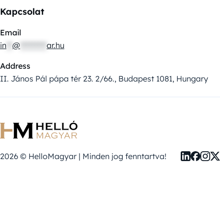
Kapcsolat
Email
in
**
@
*********
ar.hu
Address
II. János Pál pápa tér 23. 2/66., Budapest 1081, Hungary
2026 © HelloMagyar | Minden jog fenntartva!