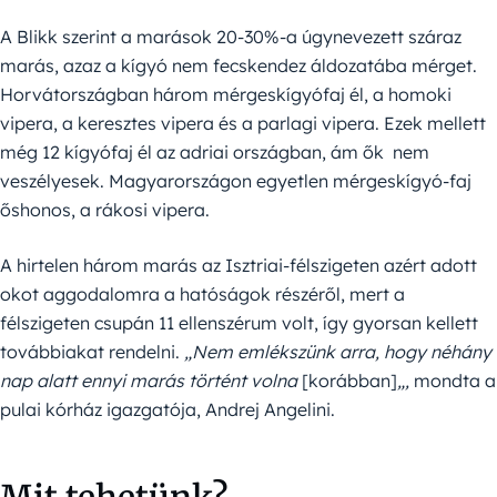
A Blikk szerint a marások 20-30%-a úgynevezett száraz
marás, azaz a kígyó nem fecskendez áldozatába mérget.
Horvátországban három mérgeskígyófaj él, a homoki
vipera, a keresztes vipera és a parlagi vipera. Ezek mellett
még 12 kígyófaj él az adriai országban, ám ők nem
veszélyesek. Magyarországon egyetlen mérgeskígyó-faj
őshonos, a rákosi vipera.
A hirtelen három marás az Isztriai-félszigeten azért adott
okot aggodalomra a hatóságok részéről, mert a
félszigeten csupán 11 ellenszérum volt, így gyorsan kellett
továbbiakat rendelni.
„Nem emlékszünk arra, hogy néhány
nap alatt ennyi marás történt volna
[korábban]
„,
mondta a
pulai kórház igazgatója, Andrej Angelini.