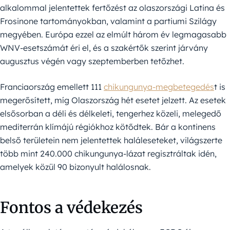
alkalommal jelentettek fertőzést az olaszországi Latina és
Frosinone tartományokban, valamint a partiumi Szilágy
megyében. Európa ezzel az elmúlt három év legmagasabb
WNV-esetszámát éri el, és a szakértők szerint járvány
augusztus végén vagy szeptemberben tetőzhet.
Franciaország emellett 111
chikungunya-megbetegedés
t is
megerősített, míg Olaszország hét esetet jelzett. Az esetek
elsősorban a déli és délkeleti, tengerhez közeli, melegedő
mediterrán klímájú régiókhoz kötődtek. Bár a kontinens
belső területein nem jelentettek haláleseteket, világszerte
több mint 240.000 chikungunya-lázat regisztráltak idén,
amelyek közül 90 bizonyult halálosnak.
Fontos a védekezés