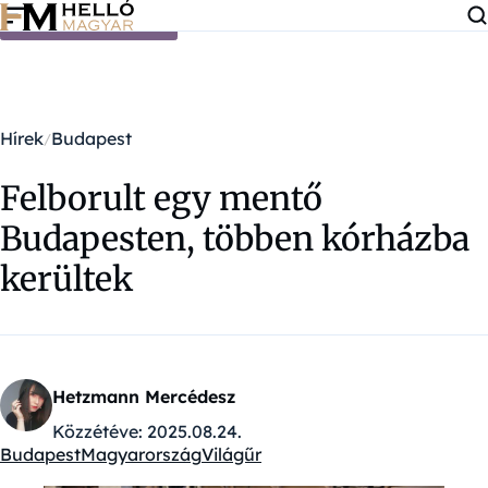
Ugrás a tartalomra
Hírek
Budapest
Felborult egy mentő
Budapesten, többen kórházba
kerültek
Hetzmann Mercédesz
Közzétéve:
2025.08.24.
Budapest
Magyarország
Világűr
Kategóriák: