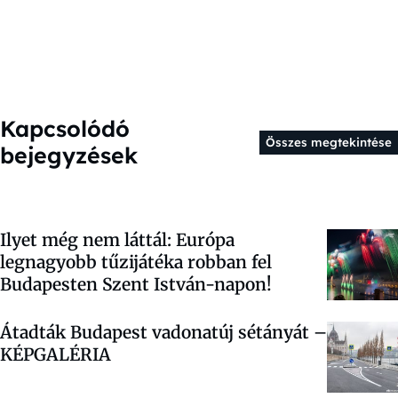
Kapcsolódó
Összes megtekintése
bejegyzések
Ilyet még nem láttál: Európa
legnagyobb tűzijátéka robban fel
Budapesten Szent István-napon!
Átadták Budapest vadonatúj sétányát –
KÉPGALÉRIA