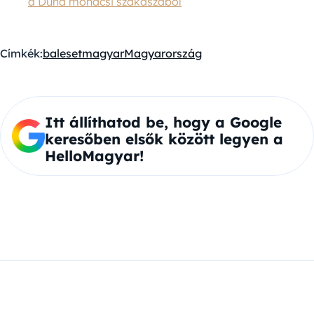
a Duna mohácsi szakaszából
Címkék:
baleset
magyar
Magyarország
Itt állíthatod be, hogy a Google
keresőben elsők között legyen a
HelloMagyar!