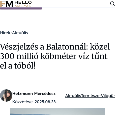
Ugrás a tartalomra
Hírek
Aktuális
Vészjelzés a Balatonnál: közel
300 millió köbméter víz tűnt
el a tóból!
Hetzmann Mercédesz
Aktuális
Természet
Világűr
Kategóriák:
Közzétéve:
2025.08.28.