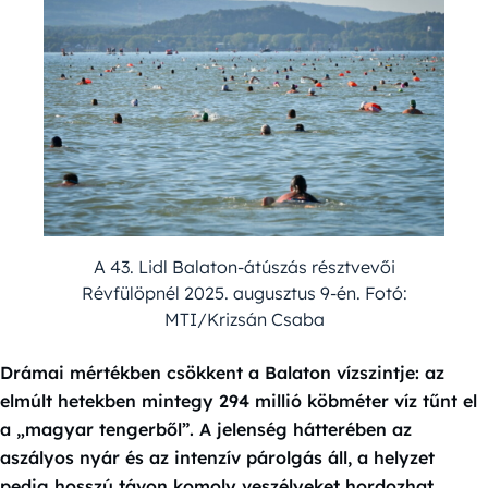
A 43. Lidl Balaton-átúszás résztvevői
Révfülöpnél 2025. augusztus 9-én. Fotó:
MTI/Krizsán Csaba
Drámai mértékben csökkent a Balaton vízszintje: az
elmúlt hetekben mintegy 294 millió köbméter víz tűnt el
a „magyar tengerből”. A jelenség hátterében az
aszályos nyár és az intenzív párolgás áll, a helyzet
pedig hosszú távon komoly veszélyeket hordozhat.