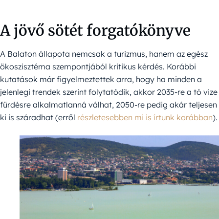
A jövő sötét forgatókönyve
A Balaton állapota nemcsak a turizmus, hanem az egész
ökoszisztéma szempontjából kritikus kérdés. Korábbi
kutatások már figyelmeztettek arra, hogy ha minden a
jelenlegi trendek szerint folytatódik, akkor 2035-re a tó vize
fürdésre alkalmatlanná válhat, 2050-re pedig akár teljesen
ki is száradhat (erről
részletesebben mi is írtunk korábban
).