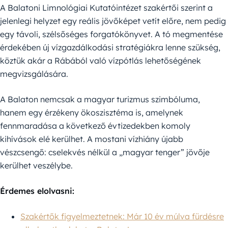
A Balatoni Limnológiai Kutatóintézet szakértői szerint a
jelenlegi helyzet egy reális jövőképet vetít előre, nem pedig
egy távoli, szélsőséges forgatókönyvet. A tó megmentése
érdekében új vízgazdálkodási stratégiákra lenne szükség,
köztük akár a Rábából való vízpótlás lehetőségének
megvizsgálására.
A Balaton nemcsak a magyar turizmus szimbóluma,
hanem egy érzékeny ökoszisztéma is, amelynek
fennmaradása a következő évtizedekben komoly
kihívások elé kerülhet. A mostani vízhiány újabb
vészcsengő: cselekvés nélkül a „magyar tenger” jövője
kerülhet veszélybe.
Érdemes elolvasni:
Szakértők figyelmeztetnek: Már 10 év múlva fürdésre