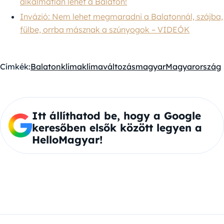
alkalmatlan lehet a Balaton!
Invázió: Nem lehet megmaradni a Balatonnál, szájba,
fülbe, orrba másznak a szúnyogok – VIDEÓK
Címkék:
Balaton
klíma
klímaváltozás
magyar
Magyarország
Itt állíthatod be, hogy a Google
keresőben elsők között legyen a
HelloMagyar!