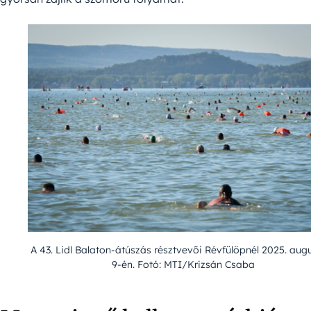
A 43. Lidl Balaton-átúszás résztvevői Révfülöpnél 2025. aug
9-én. Fotó: MTI/Krizsán Csaba