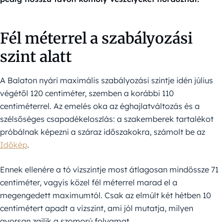
Fél méterrel a szabályozási
szint alatt
A Balaton nyári maximális szabályozási szintje idén július
végétől 120 centiméter, szemben a korábbi 110
centiméterrel. Az emelés oka az éghajlatváltozás és a
szélsőséges csapadékeloszlás: a szakemberek tartalékot
próbálnak képezni a száraz időszakokra, számolt be az
Időkép
.
Ennek ellenére a tó vízszintje most átlagosan mindössze 71
centiméter, vagyis közel fél méterrel marad el a
megengedett maximumtól. Csak az elmúlt két hétben 10
centimétert apadt a vízszint, ami jól mutatja, milyen
gyorsan zajlik a szomorú folyamat.