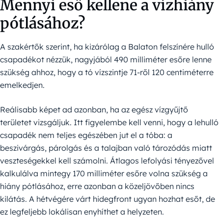
Mennyi eső kellene a vízhiány
pótlásához?
A szakértők szerint, ha kizárólag a Balaton felszínére hulló
csapadékot nézzük, nagyjából 490 milliméter esőre lenne
szükség ahhoz, hogy a tó vízszintje 71-ről 120 centiméterre
emelkedjen.
Reálisabb képet ad azonban, ha az egész vízgyűjtő
területet vizsgáljuk. Itt figyelembe kell venni, hogy a lehulló
csapadék nem teljes egészében jut el a tóba: a
beszivárgás, párolgás és a talajban való tározódás miatt
veszteségekkel kell számolni. Átlagos lefolyási tényezővel
kalkulálva mintegy 170 milliméter esőre volna szükség a
hiány pótlásához, erre azonban a közeljövőben nincs
kilátás. A hétvégére várt hidegfront ugyan hozhat esőt, de
ez legfeljebb lokálisan enyhíthet a helyzeten.