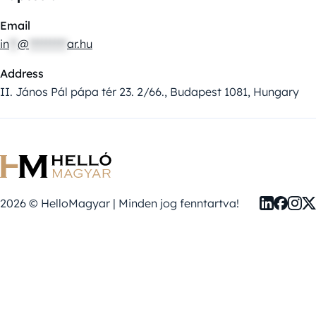
Email
in
**
@
*********
ar.hu
Address
II. János Pál pápa tér 23. 2/66., Budapest 1081, Hungary
2026 © HelloMagyar | Minden jog fenntartva!