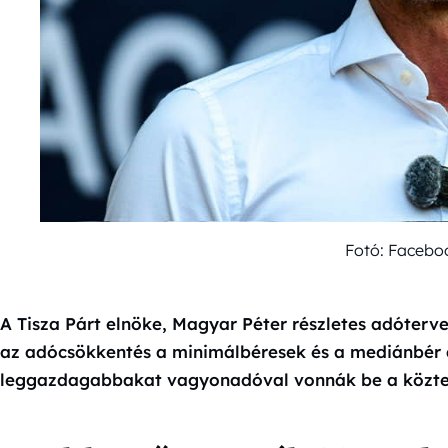
Fotó: Facebo
A Tisza Párt elnöke, Magyar Péter részletes adóterv
az adócsökkentés a minimálbéresek és a mediánbér 
leggazdagabbakat vagyonadóval vonnák be a közteh