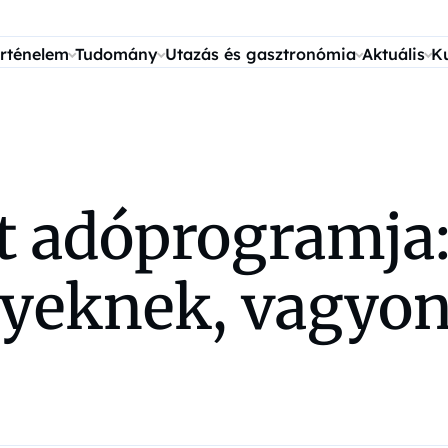
rténelem
Tudomány
Utazás és gasztronómia
Aktuális
K
rt adóprogramja
nyeknek, vagyon