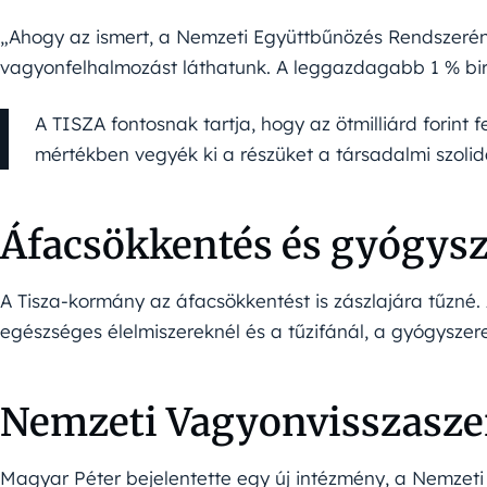
„Ahogy az ismert, a Nemzeti Együttbűnözés Rendszeré
vagyonfelhalmozást láthatunk. A leggazdagabb 1 % bi
A TISZA fontosnak tartja, hogy az ötmilliárd forint
mértékben vegyék ki a részüket a társadalmi szolida
Áfacsökkentés és gyógys
A Tisza-kormány az áfacsökkentést is zászlajára tűzné.
egészséges élelmiszereknél és a tűzifánál, a gyógysze
Nemzeti Vagyonvisszaszer
Magyar Péter bejelentette egy új intézmény, a Nemzeti