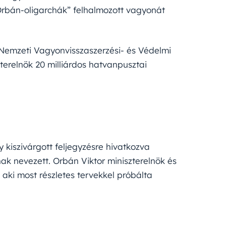
„Orbán-oligarchák” felhalmozott vagyonát
 Nemzeti Vagyonvisszaszerzési- és Védelmi
zterelnök 20 milliárdos hatvanpusztai
kiszivárgott feljegyzésre hivatkozva
nak nevezett. Orbán Viktor miniszterelnök és
aki most részletes tervekkel próbálta