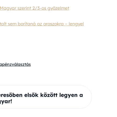
 Magyar szerint 2/3-os győzelmet
alt sem borítaná az oroszokra – lengyel
a
pénz
választás
eresőben elsők között legyen a
yar!