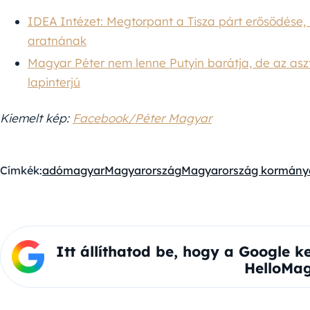
IDEA Intézet: Megtorpant a Tisza párt erősödése,
aratnának
Magyar Péter nem lenne Putyin barátja, de az aszt
lapinterjú
Kiemelt kép:
Facebook/Péter Magyar
Címkék:
adó
magyar
Magyarország
Magyarország kormány
Itt állíthatod be, hogy a Google k
HelloMag