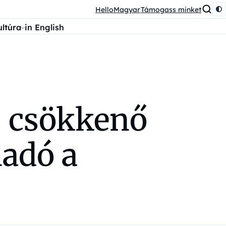
HelloMagyar
Támogass minket
ultúra
in English
: csökkenő
adó a