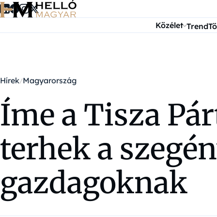
Ugrás a tartalomra
Közélet
Trend
Tö
Hírek
Magyarország
Íme a Tisza Pá
terhek a szegé
gazdagoknak