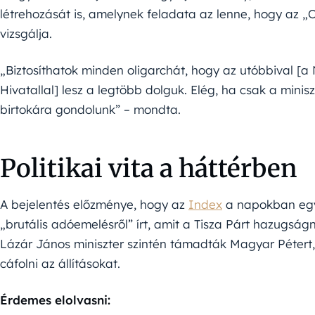
létrehozását is, amelynek feladata az lenne, hogy az 
vizsgálja.
„Biztosíthatok minden oligarchát, hogy az utóbbival [a
Hivatallal] lesz a legtöbb dolguk. Elég, ha csak a minis
birtokára gondolunk” – mondta.
Politikai vita a háttérben
A bejelentés előzménye, hogy az
Index
a napokban egy 
„brutális adóemelésről” írt, amit a Tisza Párt hazugság
Lázár János miniszter szintén támadták Magyar Pétert, 
cáfolni az állításokat.
Érdemes elolvasni: