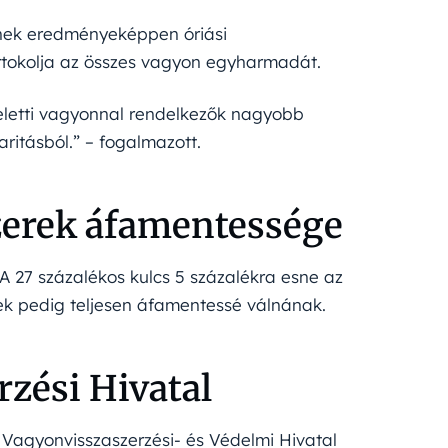
nek eredményeképpen óriási
rtokolja az összes vagyon egyharmadát.
 feletti vagyonnal rendelkezők nagyobb
ritásból.” – fogalmazott.
zerek áfamentessége
 A 27 százalékos kulcs 5 százalékra esne az
rek pedig teljesen áfamentessé válnának.
zési Hivatal
 Vagyonvisszaszerzési- és Védelmi Hivatal