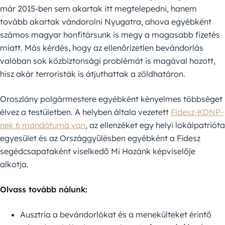
már 2015-ben sem akartak itt megtelepedni, hanem
tovább akartak vándorolni Nyugatra, ahova egyébként
számos magyar honfitársunk is megy a magasabb fizetés
miatt. Más kérdés, hogy az ellenőrizetlen bevándorlás
valóban sok közbiztonsági problémát is magával hozott,
hisz akár terroristák is átjuthattak a zöldhatáron.
Oroszlány polgármestere egyébként kényelmes többséget
élvez a testületben. A helyben általa vezetett
Fidesz-KDNP-
nek 6 mandátuma van
, az ellenzéket egy helyi lokálpatrióta
egyesület és az Országgyűlésben egyébként a Fidesz
segédcsapataként viselkedő Mi Hazánk képviselője
alkotja.
Olvass tovább nálunk:
Ausztria a bevándorlókat és a menekülteket érintő