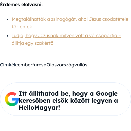
Érdemes elolvasni:
Megtalálhatták a zsinagógát, ahol Jézus csodatételei
történtek
Tudja, hogy Jézusnak milyen volt a vércsoportja –
állítja egy szakértő
Címkék:
ember
furcsa
Olaszország
vallás
Itt állíthatod be, hogy a Google
keresőben elsők között legyen a
HelloMagyar!