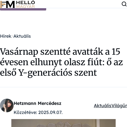
Ugrás a tartalomra
Hírek
Aktuális
Vasárnap szentté avatták a 15
évesen elhunyt olasz fiút: ő az
első Y-generációs szent
Hetzmann Mercédesz
Aktuális
Világűr
Kategóriák:
Közzétéve:
2025.09.07.