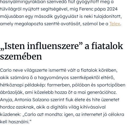
hasnyálmirigyrákban szenvedő fiút gyógyított meg a
túlvilágról nyújtott segítségével, míg Ferenc pápa 2024
májusában egy második gyógyulást is neki tulajdonított,
amely megalapozta szentté avatását, számol be a
Telex
.
„Isten influenszere” a fiatalok
szemében
Carlo neve világszerte ismertté vált a fiatalok körében,
akik számára ő a hagyományos szentképektől eltérő,
hétköznapi példakép: farmerben, pólóban és sportcipőben
ábrázolják, ami közelebb hozza őt a mai generációhoz.
Anyja, Antonia Salzano szerint fiuk élete és hite üzenetet
hordoz azoknak, akik a digitális világ kihívásaival
küzdenek: „Carlo azt mondta: igen, az internetet jó célokra
kell használni.”