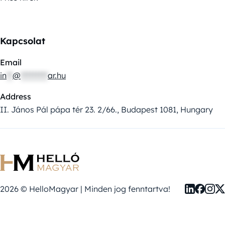
Kapcsolat
Email
in
**
@
*********
ar.hu
Address
II. János Pál pápa tér 23. 2/66., Budapest 1081, Hungary
2026 © HelloMagyar | Minden jog fenntartva!