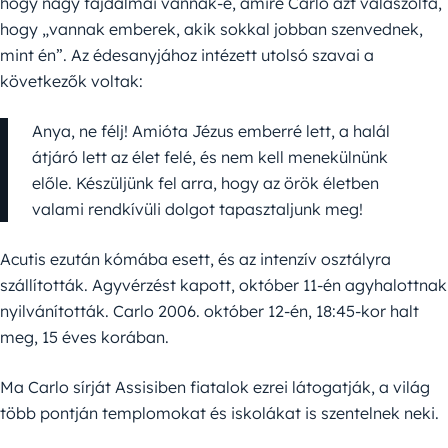
hogy nagy fájdalmai vannak-e, amire Carlo azt válaszolta,
hogy „vannak emberek, akik sokkal jobban szenvednek,
mint én”. Az édesanyjához intézett utolsó szavai a
következők voltak:
Anya, ne félj! Amióta Jézus emberré lett, a halál
átjáró lett az élet felé, és nem kell menekülnünk
előle. Készüljünk fel arra, hogy az örök életben
valami rendkívüli dolgot tapasztaljunk meg!
Acutis ezután kómába esett, és az intenzív osztályra
szállították. Agyvérzést kapott, október 11-én agyhalottnak
nyilvánították. Carlo 2006. október 12-én, 18:45-kor halt
meg, 15 éves korában.
Ma Carlo sírját Assisiben fiatalok ezrei látogatják, a világ
több pontján templomokat és iskolákat is szentelnek neki.