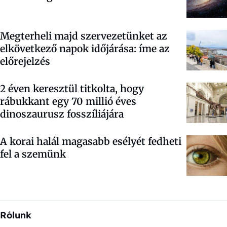
Megterheli majd szervezetünket az
elkövetkező napok időjárása: íme az
előrejelzés
2 éven keresztül titkolta, hogy
rábukkant egy 70 millió éves
dinoszaurusz fosszíliájára
A korai halál magasabb esélyét fedheti
fel a szemünk
Rólunk