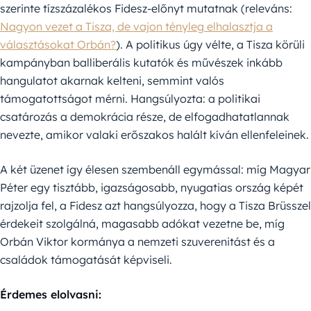
szerinte tízszázalékos Fidesz-előnyt mutatnak (releváns:
Nagyon vezet a Tisza, de vajon tényleg elhalasztja a
választásokat Orbán?
). A politikus úgy vélte, a Tisza körüli
kampányban balliberális kutatók és művészek inkább
hangulatot akarnak kelteni, semmint valós
támogatottságot mérni. Hangsúlyozta: a politikai
csatározás a demokrácia része, de elfogadhatatlannak
nevezte, amikor valaki erőszakos halált kíván ellenfeleinek.
A két üzenet így élesen szembenáll egymással: míg Magyar
Péter egy tisztább, igazságosabb, nyugatias ország képét
rajzolja fel, a Fidesz azt hangsúlyozza, hogy a Tisza Brüsszel
érdekeit szolgálná, magasabb adókat vezetne be, míg
Orbán Viktor kormánya a nemzeti szuverenitást és a
családok támogatását képviseli.
Érdemes elolvasni: