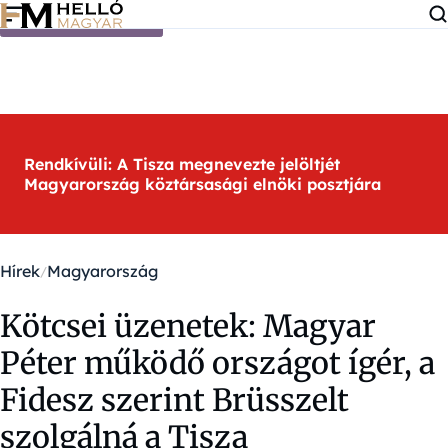
Ugrás a tartalomra
Rendkívüli: A Tisza megnevezte jelöltjét
Magyarország köztársasági elnöki posztjára
Hírek
Magyarország
Kötcsei üzenetek: Magyar
Péter működő országot ígér, a
Fidesz szerint Brüsszelt
szolgálná a Tisza