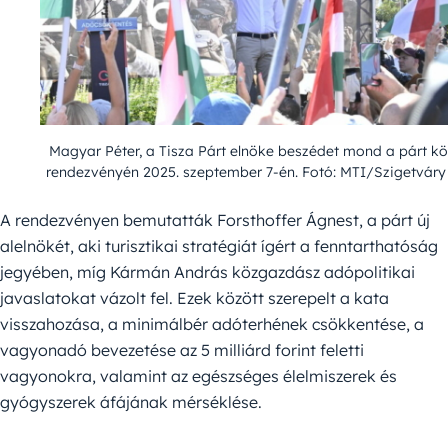
Magyar Péter, a Tisza Párt elnöke beszédet mond a párt kö
rendezvényén 2025. szeptember 7-én. Fotó: MTI/Szigetváry 
A rendezvényen bemutatták Forsthoffer Ágnest, a párt új
alelnökét, aki turisztikai stratégiát ígért a fenntarthatóság
jegyében, míg Kármán András közgazdász adópolitikai
javaslatokat vázolt fel. Ezek között szerepelt a kata
visszahozása, a minimálbér adóterhének csökkentése, a
vagyonadó bevezetése az 5 milliárd forint feletti
vagyonokra, valamint az egészséges élelmiszerek és
gyógyszerek áfájának mérséklése.