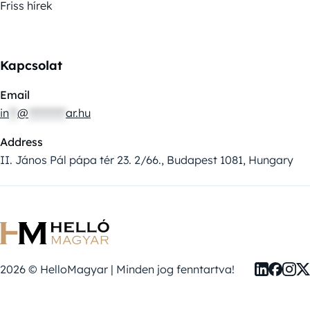
Friss hírek
Kapcsolat
Email
in
**
@
*********
ar.hu
Address
II. János Pál pápa tér 23. 2/66., Budapest 1081, Hungary
2026 © HelloMagyar | Minden jog fenntartva!