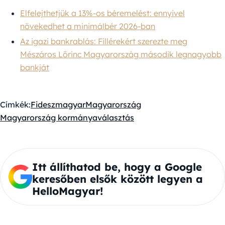
Elfelejthetjük a 13%-os béremelést: ennyivel
növekedhet a minimálbér 2026-ban
Az igazi bankrablás: Fillérekért szerezte meg
Mészáros Lőrinc Magyarország második legnagyobb
bankját
Címkék:
Fidesz
magyar
Magyarország
Magyarország kormánya
választás
Itt állíthatod be, hogy a Google
keresőben elsők között legyen a
HelloMagyar!