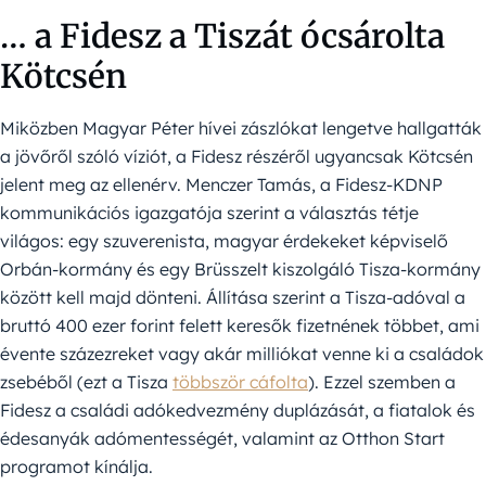
… a Fidesz a Tiszát ócsárolta
Kötcsén
Miközben Magyar Péter hívei zászlókat lengetve hallgatták
a jövőről szóló víziót, a Fidesz részéről ugyancsak Kötcsén
jelent meg az ellenérv. Menczer Tamás, a Fidesz-KDNP
kommunikációs igazgatója szerint a választás tétje
világos: egy szuverenista, magyar érdekeket képviselő
Orbán-kormány és egy Brüsszelt kiszolgáló Tisza-kormány
között kell majd dönteni. Állítása szerint a Tisza-adóval a
bruttó 400 ezer forint felett keresők fizetnének többet, ami
évente százezreket vagy akár milliókat venne ki a családok
zsebéből (ezt a Tisza
többször cáfolta
). Ezzel szemben a
Fidesz a családi adókedvezmény duplázását, a fiatalok és
édesanyák adómentességét, valamint az Otthon Start
programot kínálja.