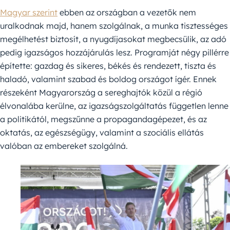
Magyar szerint
ebben az országban a vezetők nem
uralkodnak majd, hanem szolgálnak, a munka tisztességes
megélhetést biztosít, a nyugdíjasokat megbecsülik, az adó
pedig igazságos hozzájárulás lesz. Programját négy pillérre
építette: gazdag és sikeres, békés és rendezett, tiszta és
haladó, valamint szabad és boldog országot ígér. Ennek
részeként Magyarország a sereghajtók közül a régió
élvonalába kerülne, az igazságszolgáltatás független lenne
a politikától, megszűnne a propagandagépezet, és az
oktatás, az egészségügy, valamint a szociális ellátás
valóban az embereket szolgálná.