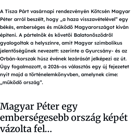
A Tisza Párt vasárnapi rendezvényén Kötcsén Magyar
Péter arról beszélt, hogy „a haza visszavételével” egy
békés, emberséges és működő Magyarországot kíván
építeni. A pártelnök és követői Balatonőszödről
gyalogoltak a helyszínre, amit Magyar szimbolikus
jelentőségűnek nevezett: szerinte a Gyurcsány- és az
Orbán-korszak húsz évének lezárását jelképezi az út.
Úgy fogalmazott, a 2026-os választás egy új fejezetet
nyit majd a történelemkönyvben, amelynek címe:
„működő ország”.
Magyar Péter egy
emberségesebb ország képét
vázolta fel…