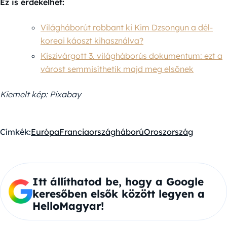
Ez is érdekelhet:
Világháborút robbant ki Kim Dzsongun a dél-
koreai káoszt kihasználva?
Kiszivárgott 3. világháborús dokumentum: ezt a
várost semmisíthetik majd meg elsőnek
Kiemelt kép: Pixabay
Címkék:
Európa
Franciaország
háború
Oroszország
Itt állíthatod be, hogy a Google
keresőben elsők között legyen a
HelloMagyar!