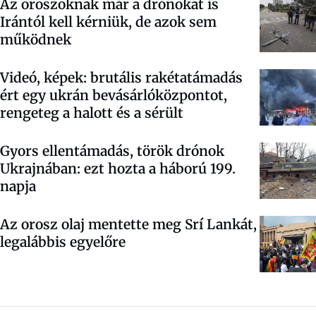
Az oroszoknak már a drónokat is
Irántól kell kérniük, de azok sem
működnek
Videó, képek: brutális rakétatámadás
ért egy ukrán bevásárlóközpontot,
rengeteg a halott és a sérült
Gyors ellentámadás, török drónok
Ukrajnában: ezt hozta a háború 199.
napja
Az orosz olaj mentette meg Srí Lankát,
legalábbis egyelőre