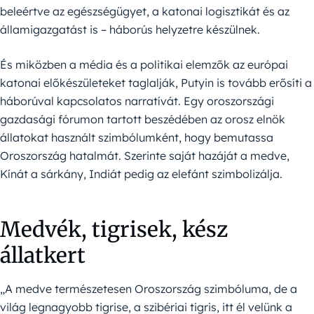
beleértve az egészségügyet, a katonai logisztikát és az
államigazgatást is – háborús helyzetre készülnek.
És miközben a média és a politikai elemzők az európai
katonai előkészületeket taglalják, Putyin is tovább erősíti a
háborúval kapcsolatos narratívát. Egy oroszországi
gazdasági fórumon tartott beszédében az orosz elnök
állatokat használt szimbólumként, hogy bemutassa
Oroszország hatalmát. Szerinte saját hazáját a medve,
Kínát a sárkány, Indiát pedig az elefánt szimbolizálja.
Medvék, tigrisek, kész
állatkert
„A medve természetesen Oroszország szimbóluma, de a
világ legnagyobb tigrise, a szibériai tigris, itt él velünk a