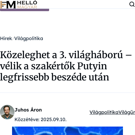
Ugrás a tartalomra
Hírek
Világpolitika
Közeleghet a 3. világháború –
vélik a szakértők Putyin
legfrissebb beszéde után
Juhos Áron
Világpolitika
Világűr
Kategóriák:
Közzétéve:
2025.09.10.