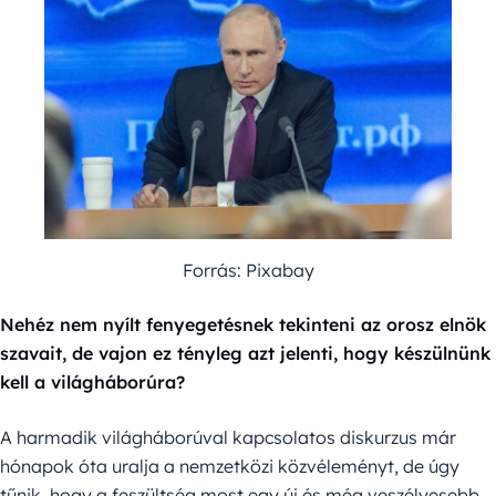
Forrás: Pixabay
Nehéz nem nyílt fenyegetésnek tekinteni az orosz elnök
szavait, de vajon ez tényleg azt jelenti, hogy készülnünk
kell a világháborúra?
A harmadik világháborúval kapcsolatos diskurzus már
hónapok óta uralja a nemzetközi közvéleményt, de úgy
tűnik, hogy a feszültség most egy új és még veszélyesebb