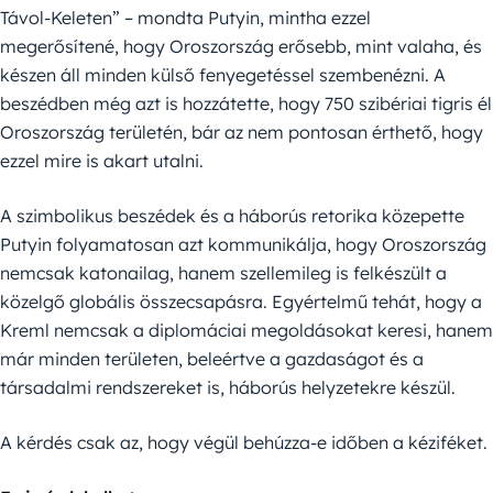
Távol-Keleten” – mondta Putyin, mintha ezzel
megerősítené, hogy Oroszország erősebb, mint valaha, és
készen áll minden külső fenyegetéssel szembenézni. A
beszédben még azt is hozzátette, hogy 750 szibériai tigris él
Oroszország területén, bár az nem pontosan érthető, hogy
ezzel mire is akart utalni.
A szimbolikus beszédek és a háborús retorika közepette
Putyin folyamatosan azt kommunikálja, hogy Oroszország
nemcsak katonailag, hanem szellemileg is felkészült a
közelgő globális összecsapásra. Egyértelmű tehát, hogy a
Kreml nemcsak a diplomáciai megoldásokat keresi, hanem
már minden területen, beleértve a gazdaságot és a
társadalmi rendszereket is, háborús helyzetekre készül.
A kérdés csak az, hogy végül behúzza-e időben a kéziféket.