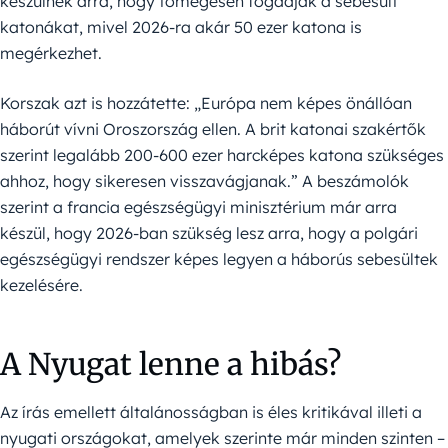
készülnek arra, hogy tömegesen fogadják a sebesült
katonákat, mivel 2026-ra akár 50 ezer katona is
megérkezhet.
Korszak azt is hozzátette: „Európa nem képes önállóan
háborút vívni Oroszország ellen. A brit katonai szakértők
szerint legalább 200-600 ezer harcképes katona szükséges
ahhoz, hogy sikeresen visszavágjanak.” A beszámolók
szerint a francia egészségügyi minisztérium már arra
készül, hogy 2026-ban szükség lesz arra, hogy a polgári
egészségügyi rendszer képes legyen a háborús sebesültek
kezelésére.
A Nyugat lenne a hibás?
Az írás emellett általánosságban is éles kritikával illeti a
nyugati országokat, amelyek szerinte már minden szinten –