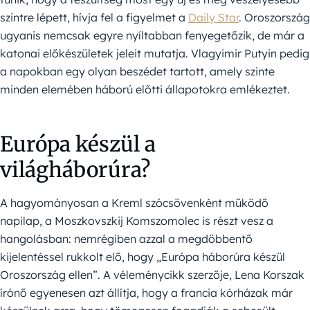
szintre lépett, hívja fel a figyelmet a
Daily Star
. Oroszország
ugyanis nemcsak egyre nyíltabban fenyegetőzik, de már a
katonai előkészületek jeleit mutatja. Vlagyimir Putyin pedig
a napokban egy olyan beszédet tartott, amely szinte
minden elemében háború előtti állapotokra emlékeztet.
Európa készül a
világháborúra?
A hagyományosan a Kreml szócsövenként működő
napilap, a Moszkovszkij Komszomolec is részt vesz a
hangolásban: nemrégiben azzal a megdöbbentő
kijelentéssel rukkolt elő, hogy „Európa háborúra készül
Oroszország ellen”. A véleménycikk szerzője, Lena Korszak
írónő egyenesen azt állítja, hogy a francia kórházak már