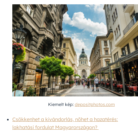
Kiemelt kép:
depositphotos.com
Csökkenhet a kivándorlás, nőhet a hazatérés:
lakhatási fordulat Magyarországon?