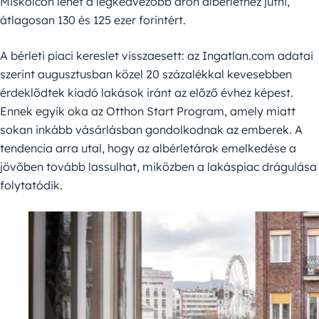
Miskolcon lehet a legkedvezőbb áron albérlethez jutni,
átlagosan 130 és 125 ezer forintért.
A bérleti piaci kereslet visszaesett: az Ingatlan.com adatai
szerint augusztusban közel 20 százalékkal kevesebben
érdeklődtek kiadó lakások iránt az előző évhez képest.
Ennek egyik oka az Otthon Start Program, amely miatt
sokan inkább vásárlásban gondolkodnak az emberek. A
tendencia arra utal, hogy az albérletárak emelkedése a
jövőben tovább lassulhat, miközben a lakáspiac drágulása
folytatódik.