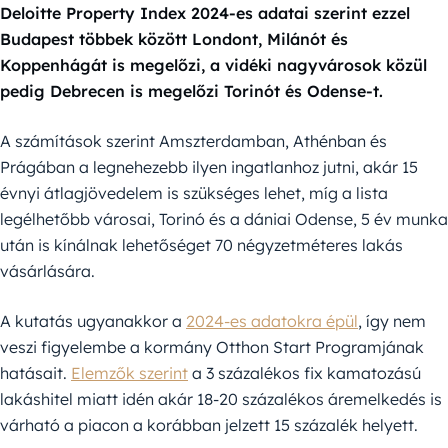
Deloitte Property Index 2024-es adatai szerint ezzel
Budapest többek között Londont, Milánót és
Koppenhágát is megelőzi, a vidéki nagyvárosok közül
pedig Debrecen is megelőzi Torinót és Odense-t.
A számítások szerint Amszterdamban, Athénban és
Prágában a legnehezebb ilyen ingatlanhoz jutni, akár 15
évnyi átlagjövedelem is szükséges lehet, míg a lista
legélhetőbb városai, Torinó és a dániai Odense, 5 év munka
után is kínálnak lehetőséget 70 négyzetméteres lakás
vásárlására.
A kutatás ugyanakkor a
2024-es adatokra épül
, így nem
veszi figyelembe a kormány Otthon Start Programjának
hatásait.
Elemzők szerint
a 3 százalékos fix kamatozású
lakáshitel miatt idén akár 18-20 százalékos áremelkedés is
várható a piacon a korábban jelzett 15 százalék helyett.