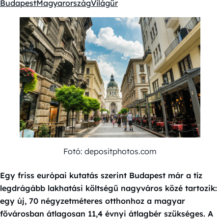
Budapest
Magyarország
Világűr
Kategóriák:
Fotó: depositphotos.com
Egy friss európai kutatás szerint Budapest már a tíz
legdrágább lakhatási költségű nagyváros közé tartozik:
egy új, 70 négyzetméteres otthonhoz a magyar
fővárosban átlagosan 11,4 évnyi átlagbér szükséges. A