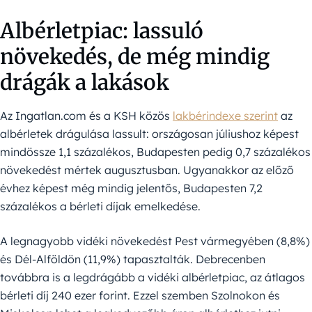
Albérletpiac: lassuló
növekedés, de még mindig
drágák a lakások
Az Ingatlan.com és a KSH közös
lakbérindexe szerint
az
albérletek drágulása lassult: országosan júliushoz képest
mindössze 1,1 százalékos, Budapesten pedig 0,7 százalékos
növekedést mértek augusztusban. Ugyanakkor az előző
évhez képest még mindig jelentős, Budapesten 7,2
százalékos a bérleti díjak emelkedése.
A legnagyobb vidéki növekedést Pest vármegyében (8,8%)
és Dél-Alföldön (11,9%) tapasztalták. Debrecenben
továbbra is a legdrágább a vidéki albérletpiac, az átlagos
bérleti díj 240 ezer forint. Ezzel szemben Szolnokon és