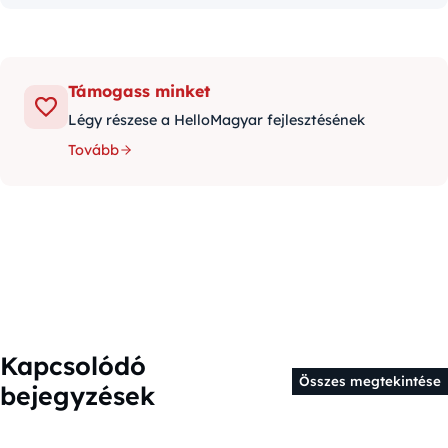
Támogass minket
Légy részese a HelloMagyar fejlesztésének
Tovább
Kapcsolódó
Összes megtekintése
bejegyzések