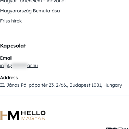
Magyar történelem – idővonal
Magyarország Bemutatása
Friss hírek
Kapcsolat
Email
in
**
@
*********
ar.hu
Address
II. János Pál pápa tér 23. 2/66., Budapest 1081, Hungary