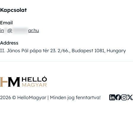
Kapcsolat
Email
in
**
@
*********
ar.hu
Address
II. János Pál pápa tér 23. 2/66., Budapest 1081, Hungary
2026 © HelloMagyar | Minden jog fenntartva!