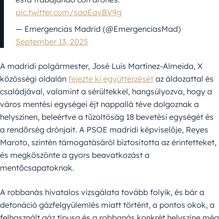
pic.twitter.com/saoEavBV9g
— Emergencias Madrid (@EmergenciasMad)
September 13, 2025
A madridi polgármester, José Luis Martínez-Almeida, X
közösségi oldalán
fejezte ki együttérzését
az áldozattal és
családjával, valamint a sérültekkel, hangsúlyozva, hogy a
város mentési egységei éjt nappallá téve dolgoznak a
helyszínen, beleértve a tűzoltóság 18 bevetési egységét és
a rendőrség drónjait. A PSOE madridi képviselője, Reyes
Maroto, szintén támogatásáról biztosította az érintetteket,
és megköszönte a gyors beavatkozást a
mentőcsapatoknak.
A robbanás hivatalos vizsgálata tovább folyik, és bár a
detonáció gázfelgyülemlés miatt történt, a pontos okok, a
felhasznált gáz típusa és a robbanás konkrét helyszíne még