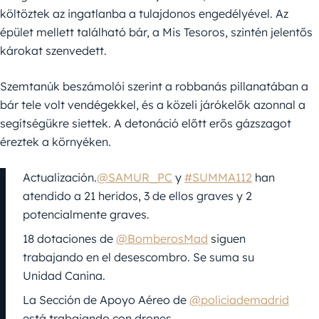
költöztek az ingatlanba a tulajdonos engedélyével. Az
épület mellett található bár, a Mis Tesoros, szintén jelentős
károkat szenvedett.
Szemtanúk beszámolói szerint a robbanás pillanatában a
bár tele volt vendégekkel, és a közeli járókelők azonnal a
segítségükre siettek. A detonáció előtt erős gázszagot
éreztek a környéken.
Actualización.
@SAMUR_PC
y
#SUMMA112
han
atendido a 21 heridos, 3 de ellos graves y 2
potencialmente graves.
18 dotaciones de
@BomberosMad
siguen
trabajando en el desescombro. Se suma su
Unidad Canina.
La Sección de Apoyo Aéreo de
@policiademadrid
está trabajando con drones.