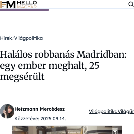
Ugrás a tartalomra
Hírek
Világpolitika
Halálos robbanás Madridban:
egy ember meghalt, 25
megsérült
Hetzmann Mercédesz
Világpolitika
Világűr
Kategóriák:
Közzétéve:
2025.09.14.