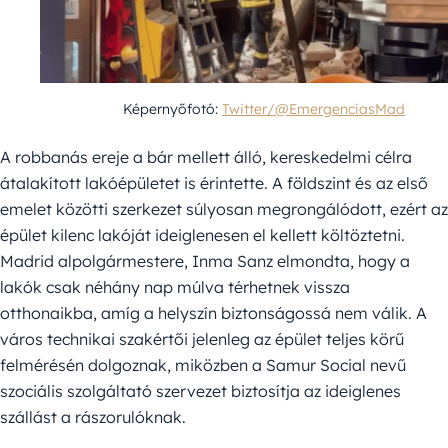
Képernyőfotó:
Twitter/@EmergenciasMad
A robbanás ereje a bár mellett álló, kereskedelmi célra
átalakított lakóépületet is érintette. A földszint és az első
emelet közötti szerkezet súlyosan megrongálódott, ezért az
épület kilenc lakóját ideiglenesen el kellett költöztetni.
Madrid alpolgármestere, Inma Sanz elmondta, hogy a
lakók csak néhány nap múlva térhetnek vissza
otthonaikba, amíg a helyszín biztonságossá nem válik. A
város technikai szakértői jelenleg az épület teljes körű
felmérésén dolgoznak, miközben a Samur Social nevű
szociális szolgáltató szervezet biztosítja az ideiglenes
szállást a rászorulóknak.