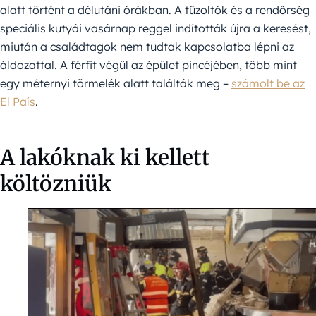
alatt történt a délutáni órákban. A tűzoltók és a rendőrség
speciális kutyái vasárnap reggel indították újra a keresést,
miután a családtagok nem tudtak kapcsolatba lépni az
áldozattal. A férfit végül az épület pincéjében, több mint
egy méternyi törmelék alatt találták meg –
számolt be az
El País
.
A lakóknak ki kellett
költözniük