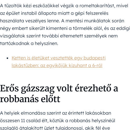
A tűzoltók kézi eszközökkel végzik a romeltakarítást, mivel
az épület instabil állapota miatt a gépi felszerelés
használata veszélyes lenne. A mentési munkálatok során
négy embert sikerült kimenteni a törmelék alól, és az eddigi
vizsgálatok szerint további eltemetett személyek nem
tartózkodnak a helyszínen.
Ketten is életüket vesztették egy budapesti
lakástűzben: az egyikőjük kizuhant a 6-ról
Erős gázszag volt érezhető a
robbanás előtt
A helyiek elmondása szerint az érintett lakásokban
összesen 11 család élt, köztük a robbanás helyszínéül
szolgáló átalakított üzlet tulajdonosai, akik fél éve