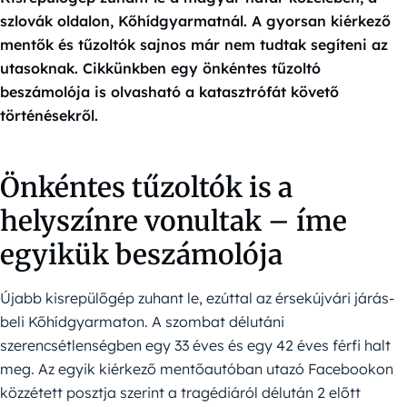
szlovák oldalon, Kőhídgyarmatnál. A gyorsan kiérkező
mentők és tűzoltók sajnos már nem tudtak segíteni az
utasoknak. Cikkünkben egy önkéntes tűzoltó
beszámolója is olvasható a katasztrófát követő
történésekről.
Önkéntes tűzoltók is a
helyszínre vonultak – íme
egyikük beszámolója
Újabb kisrepülőgép zuhant le, ezúttal az érsekújvári járás-
beli Kőhídgyarmaton. A szombat délutáni
szerencsétlenségben egy 33 éves és egy 42 éves férfi halt
meg. Az egyik kiérkező mentőautóban utazó Facebookon
közzétett posztja szerint a tragédiáról délután 2 előtt