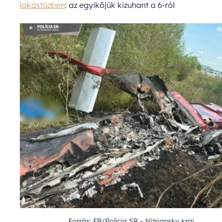
lakástűzben
: az egyikőjük kizuhant a 6-ról
Forrás: FB/Polícia SR – Nitriansky kraj