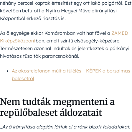
néhány perccel kaptak értesítést egy ott lakó polgártól. Ezt
követően befutott a Nyitra Megyei Műveletirányítási
Központból érkező riasztás is.
Az ő egysége ekkor Komáromban volt hat fővel a
ZAMED
Kiképzőközpont
ban, emelt szintű elsősegély-képzésre.
Természetesen azonnal indultak és jelentkeztek a párkányi
hivatásos tűzoltók parancsnokánál.
Az okostelefonon múlt a túlélés – KÉPEK a borzalmas
balesetről
Nem tudták megmenteni a
repülőbaleset áldozatait
„
Az ő irányítása alapján láttuk el a ránk bízott feladatokat.