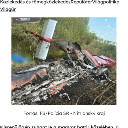
Közlekedés és tömegközlekedés
Repülőtér
Világpolitika
Kategóriák:
Világűr
Forrás: FB/Polícia SR - Nitriansky kraj
Kisrepülőgép zuhant le a magyar határ közelében, a