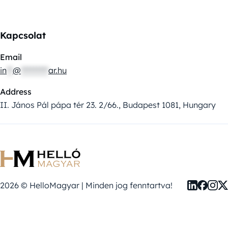
Kapcsolat
Email
in
**
@
*********
ar.hu
Address
II. János Pál pápa tér 23. 2/66., Budapest 1081, Hungary
2026 © HelloMagyar | Minden jog fenntartva!