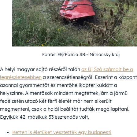
Forrás: FB/Polícia SR – Nitriansky kraj
A helyi magyar sajtó részéről talán
az Új Szó számolt be a
legrészletesebben
a szerencsétlenségről. Eszerint a központ
azonnal gyorsmentőt és mentőhelikopter küldött a
helyszínre. A mentősök mindent megtettek, ám a jármű
fedélzetén utazó két férfi életét már nem sikerült
megmenteni, csak a halál beálltát tudták megállapítani.
Egyikük 42, másikuk 33 esztendős volt.
Ketten is életüket vesztették egy budapesti