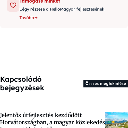
Támogass minket
Légy részese a HelloMagyar fejlesztésének
Tovább
Kapcsolódó
Összes megtekintése
bejegyzések
Jelentős útfejlesztés kezdődött
Horvátországban, a magyar közlekedés