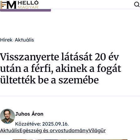
Ugrás a tartalomra
Hírek
Aktuális
Visszanyerte látását 20 év
után a férfi, akinek a fogát
ültették be a szemébe
Juhos Áron
Közzétéve:
2025.09.16.
Aktuális
Egészség és orvostudomány
Világűr
Kategóriák: