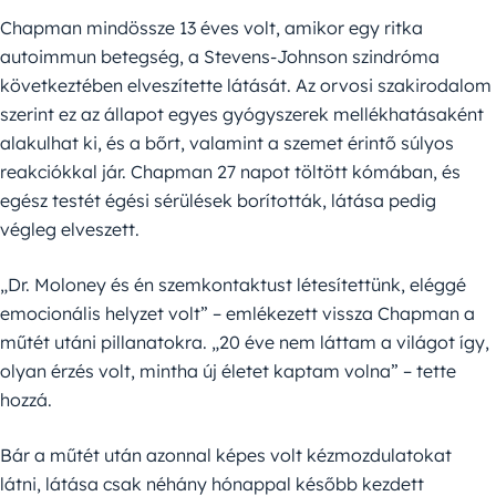
Chapman mindössze 13 éves volt, amikor egy ritka
autoimmun betegség, a Stevens-Johnson szindróma
következtében elveszítette látását. Az orvosi szakirodalom
szerint ez az állapot egyes gyógyszerek mellékhatásaként
alakulhat ki, és a bőrt, valamint a szemet érintő súlyos
reakciókkal jár. Chapman 27 napot töltött kómában, és
egész testét égési sérülések borították, látása pedig
végleg elveszett.
„Dr. Moloney és én szemkontaktust létesítettünk, eléggé
emocionális helyzet volt” – emlékezett vissza Chapman a
műtét utáni pillanatokra. „20 éve nem láttam a világot így,
olyan érzés volt, mintha új életet kaptam volna” – tette
hozzá.
Bár a műtét után azonnal képes volt kézmozdulatokat
látni, látása csak néhány hónappal később kezdett