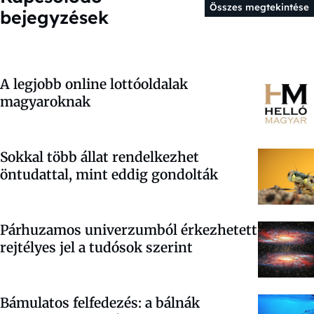
Összes megtekintése
bejegyzések
A legjobb online lottóoldalak
magyaroknak
Sokkal több állat rendelkezhet
öntudattal, mint eddig gondolták
Párhuzamos univerzumból érkezhetett
rejtélyes jel a tudósok szerint
Bámulatos felfedezés: a bálnák