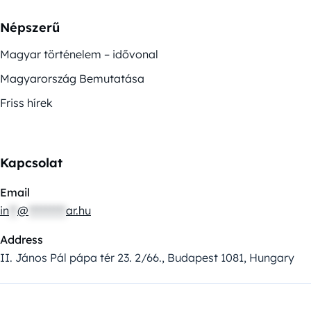
Népszerű
Magyar történelem – idővonal
Magyarország Bemutatása
Friss hírek
Kapcsolat
Email
in
**
@
*********
ar.hu
Address
II. János Pál pápa tér 23. 2/66., Budapest 1081, Hungary