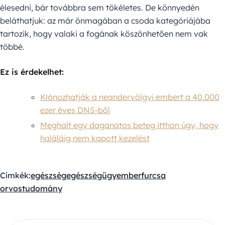
élesedni, bár továbbra sem tökéletes. De könnyedén
beláthatjuk: az már önmagában a csoda kategóriájába
tartozik, hogy valaki a fogának köszönhetően nem vak
többé.
Ez is érdekelhet:
Klónozhatják a neandervölgyi embert a 40.000
ezer éves DNS-ből
Meghalt egy daganatos beteg itthon úgy, hogy
haláláig nem kapott kezelést
Címkék:
egészség
egészségügy
ember
furcsa
orvostudomány