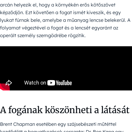
arcán helyezik el, hogy a környékén erős kötőszövet
képződjön. Ezt követően a fogat ismét kiveszik, és egy
lyukat fúrnak bele, amelybe a műanyag lencse belekerül. A
folyamat végeztével a fogat és a lencsét egyaránt az
operált személy szemgödrébe rögzítik.
A fogának köszönheti a látását
Brent Chapman esetében egy szájsebészeti műtéttel
kezdődött a beavatkozások sorozata: Dr. Ben Kang egy