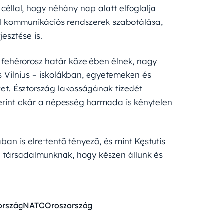
céllal, hogy néhány nap alatt elfoglalja
l kommunikációs rendszerek szabotálása,
esztése is.
 fehérorosz határ közelében élnek, nagy
s Vilnius – iskolákban, egyetemeken és
t. Észtország lakosságának tizedét
szerint akár a népesség harmada is kénytelen
ban is elrettentő tényező, és mint Kęstutis
 a társadalmunknak, hogy készen állunk és
ország
NATO
Oroszország