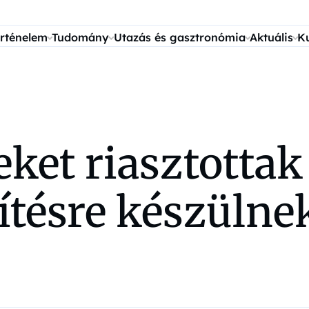
rténelem
Tudomány
Utazás és gasztronómia
Aktuális
K
ket riasztottak
tésre készülnek