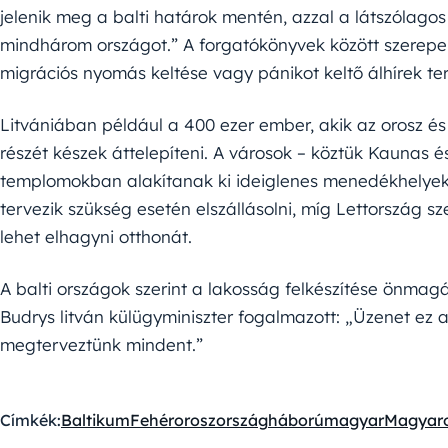
jelenik meg a balti határok mentén, azzal a látszólagos 
mindhárom országot.” A forgatókönyvek között szerepe
migrációs nyomás keltése vagy pánikot keltő álhírek terj
Litvániában például a 400 ezer ember, akik az orosz és
részét készek áttelepíteni. A városok – köztük Kaunas é
templomokban alakítanak ki ideiglenes menedékhelyeke
tervezik szükség esetén elszállásolni, míg Lettország 
lehet elhagyni otthonát.
A balti országok szerint a lakosság felkészítése önmagá
Budrys litván külügyminiszter fogalmazott: „Üzenet ez
megterveztünk mindent.”
Címkék:
Baltikum
Fehéroroszország
háború
magyar
Magyar