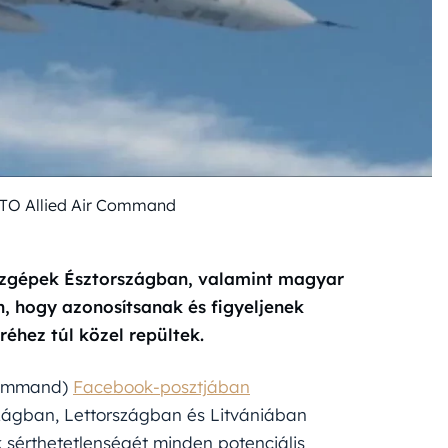
TO Allied Air Command
szgépek Észtországban, valamint magyar
, hogy azonosítsanak és figyeljenek
éhez túl közel repültek.
 Command)
Facebook-posztjában
szágban, Lettországban és Litvániában
k sérthetetlenségét minden potenciális