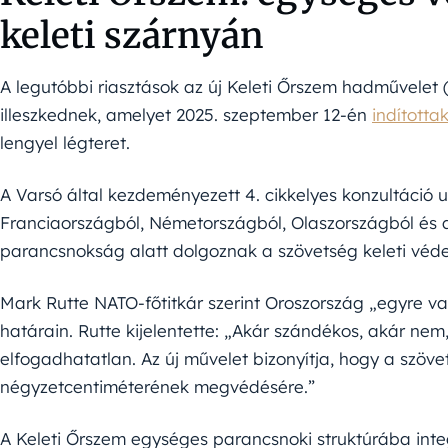
keleti szárnyán
A legutóbbi riasztások az új Keleti Őrszem hadművelet 
illeszkednek, amelyet 2025. szeptember 12-én
indította
lengyel légteret.
A Varsó által kezdeményezett 4. cikkelyes konzultáció 
Franciaországból, Németországból, Olaszországból és a
parancsnokság alatt dolgoznak a szövetség keleti véd
Mark Rutte NATO-főtitkár szerint Oroszország „egyre v
határain. Rutte kijelentette: „Akár szándékos, akár nem,
elfogadhatatlan. Az új művelet bizonyítja, hogy a szöve
négyzetcentiméterének megvédésére.”
A Keleti Őrszem egységes parancsnoki struktúrába integr