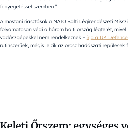
fenyegetéssel szemben.”
A mostani riasztások a NATO Balti Légirendészeti Missz
folyamatosan védi a három balti ország légterét, mivel 
vadászgépekkel nem rendelkeznek –
írja a UK Defence
rutinszerűek, mégis jelzik az orosz hadászati repülések
Keleti Őrszem: egységes 