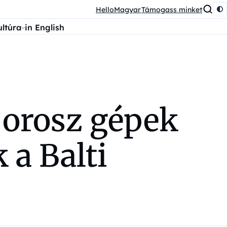
HelloMagyar
Támogass minket
ultúra
in English
 orosz gépek
 a Balti