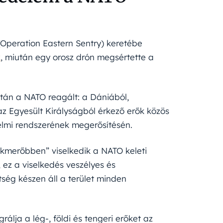
(Operation Eastern Sentry) keretébe
k
, miután egy orosz drón megsértette a
után a NATO reagált: a Dániából,
z Egyesült Királyságból érkező erők közös
elmi rendszerének megerősítésén.
akmerőbben” viselkedik a NATO keleti
 ez a viselkedés veszélyes és
tség készen áll a terület minden
álja a lég-, földi és tengeri erőket az