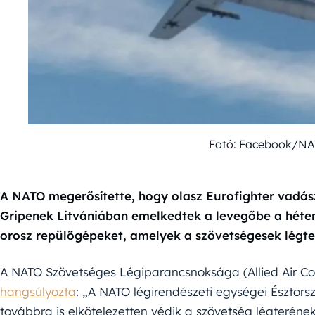
Fotó: Facebook/NA
A NATO megerősítette, hogy olasz Eurofighter vadá
Gripenek Litvániában emelkedtek a levegőbe a héten
orosz repülőgépeket, amelyek a szövetségesek légter
A NATO Szövetséges Légiparancsnoksága (Allied Air
hangsúlyozta
: „A NATO légirendészeti egységei Észtor
továbbra is elkötelezetten védik a szövetség légteréne