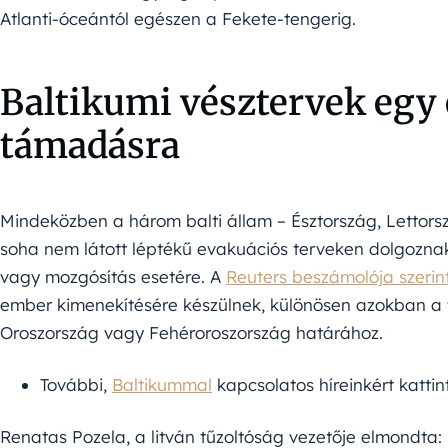
Atlanti-óceántól egészen a Fekete-tengerig.
Baltikumi vésztervek egy 
támadásra
Mindeközben a három balti állam – Észtország, Lettorsz
soha nem látott léptékű evakuációs terveken dolgozna
vagy mozgósítás esetére. A
Reuters beszámolója szerin
ember kimenekítésére készülnek, különösen azokban a 
Oroszország vagy Fehéroroszország határához.
További,
Baltikummal
kapcsolatos híreinkért kattint
Renatas Pozela, a litván tűzoltóság vezetője elmondta