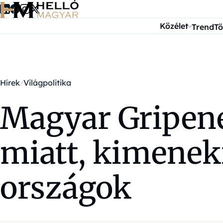
Ugrás a tartalomra
Közélet
Trend
Tö
Hírek
Világpolitika
Magyar Gripene
miatt, kimenekí
országok