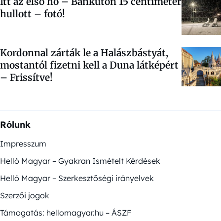
Itt az első hó – Bánkúton 15 centiméter
hullott – fotó!
Kordonnal zárták le a Halászbástyát,
mostantól fizetni kell a Duna látképért
– Frissítve!
Rólunk
Impresszum
Helló Magyar – Gyakran Ismételt Kérdések
Helló Magyar – Szerkesztőségi irányelvek
Szerzői jogok
Támogatás: hellomagyar.hu – ÁSZF