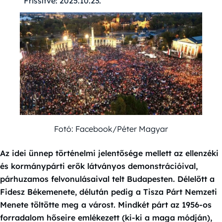
Frissítve:
2025.10.23.
Fotó: Facebook/Péter Magyar
Az idei ünnep történelmi jelentősége mellett az ellenzéki
és kormánypárti erők látványos demonstrációival,
párhuzamos felvonulásaival telt Budapesten. Délelőtt a
Fidesz Békemenete, délután pedig a Tisza Párt Nemzeti
Menete töltötte meg a várost. Mindkét párt az 1956-os
forradalom hőseire emlékezett (ki-ki a maga módján),