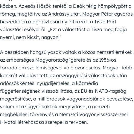
közben. Az esős Hősök terétől a Deák térig hömpölygött a
tömeg, megtöltve az Andrássy utat. Magyar Péter egyórás
beszédében magabiztosan nyilatkozott a Tisza Párt
választási esélyeiről: „Ezt a választást a Tisza meg fogja
nyerni, nem kicsit, nagyon!”
A beszédben hangsúlyosak voltak a közös nemzeti értékek,
az emberséges Magyarország ígérete és az 1956-os
forradalom szellemiségével való azonosulás. Magyar több
konkrét vállalást tett: az országgyűlési választások után
adócsökkentés, nyugdíjemelés, a közmédia
függetlenségének visszaállítása, az EU és NATO-tagság
megerősítése, a milliárdosok vagyonadójának bevezetése,
valamint az ügynökakták megnyitása, a nemzeti
megbékélési törvény és a Nemzeti Vagyonvisszaszerzési
Hivatal létrehozása szerepel a tervben.