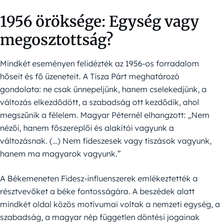
1956 öröksége: Egység vagy
megosztottság?
Mindkét eseményen felidézték az 1956-os forradalom
hőseit és fő üzeneteit. A Tisza Párt meghatározó
gondolata: ne csak ünnepeljünk, hanem cselekedjünk, a
változás elkezdődött, a szabadság ott kezdődik, ahol
megszűnik a félelem. Magyar Péternél elhangzott: „Nem
nézői, hanem főszereplői és alakítói vagyunk a
változásnak. (…) Nem fideszesek vagy tiszások vagyunk,
hanem ma magyarok vagyunk.”
A Békemeneten Fidesz-influenszerek emlékeztették a
résztvevőket a béke fontosságára. A beszédek alatt
mindkét oldal közös motívumai voltak a nemzeti egység, a
szabadság, a magyar nép független döntési jogainak