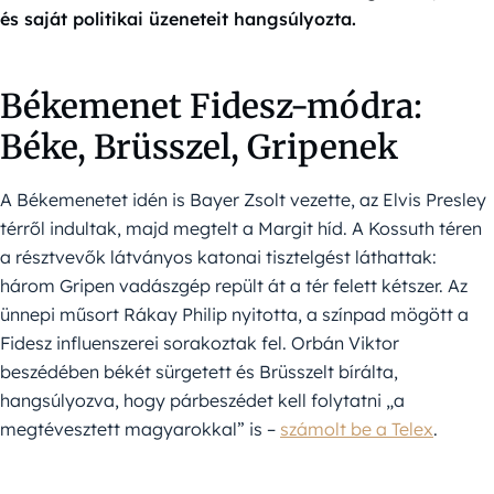
és saját politikai üzeneteit hangsúlyozta.
Békemenet Fidesz-módra:
Béke, Brüsszel, Gripenek
A Békemenetet idén is Bayer Zsolt vezette, az Elvis Presley
térről indultak, majd megtelt a Margit híd. A Kossuth téren
a résztvevők látványos katonai tisztelgést láthattak:
három Gripen vadászgép repült át a tér felett kétszer. Az
ünnepi műsort Rákay Philip nyitotta, a színpad mögött a
Fidesz influenszerei sorakoztak fel. Orbán Viktor
beszédében békét sürgetett és Brüsszelt bírálta,
hangsúlyozva, hogy párbeszédet kell folytatni „a
megtévesztett magyarokkal” is –
számolt be a Telex
.