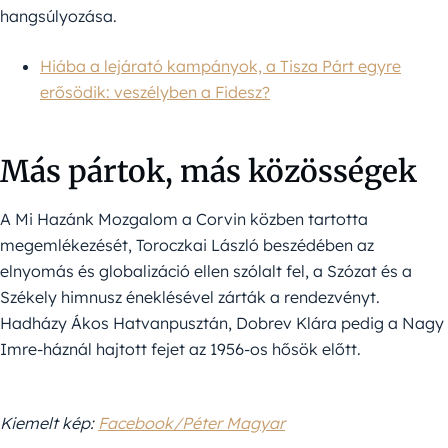
hangsúlyozása.
Hiába a lejárató kampányok, a Tisza Párt egyre
erősödik: veszélyben a Fidesz?
Más pártok, más közösségek
A Mi Hazánk Mozgalom a Corvin közben tartotta
megemlékezését, Toroczkai László beszédében az
elnyomás és globalizáció ellen szólalt fel, a Szózat és a
Székely himnusz éneklésével zárták a rendezvényt.
Hadházy Ákos Hatvanpusztán, Dobrev Klára pedig a Nagy
Imre-háznál hajtott fejet az 1956-os hősök előtt.
Kiemelt kép:
Facebook/Péter Magyar