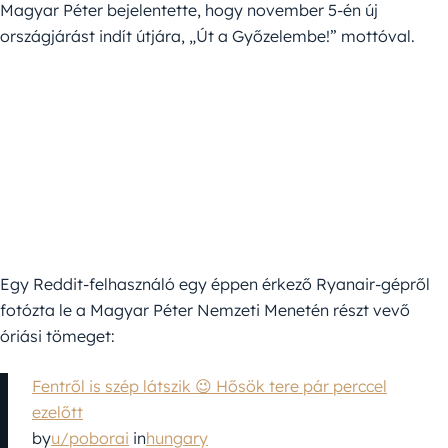
Magyar Péter bejelentette, hogy november 5-én új
országjárást indít útjára, „Út a Győzelembe!” mottóval.
Egy Reddit-felhasználó egy éppen érkező Ryanair-gépről
fotózta le a Magyar Péter Nemzeti Menetén részt vevő
óriási tömeget:
Fentről is szép látszik 😉 Hősök tere pár perccel
ezelőtt
by
u/poborai
in
hungary