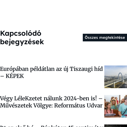
Kapcsolódó
Összes megtekintése
bejegyzések
Európában példátlan az új Tiszaugi híd
– KÉPEK
Végy LéleKzetet nálunk 2024-ben is! –
Művészetek Völgye: Református Udvar