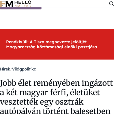
Ugrás a tartalomra
Rendkívüli: A Tisza megnevezte jelöltjét
Magyarország köztársasági elnöki posztjára
Hírek
Világpolitika
Jobb élet reményében ingázott
a két magyar férfi, életüket
vesztették egy osztrák
autópályán történt balesetben