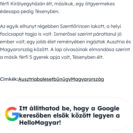
férfi Királyegyházán élt, másikuk, egy ötgyermekes
édesapa pedig Tésenyben.
Az egyik elhunyt régebben Szentlőrincen lakott, a helyi
focicsapat tagja is volt. Ismerősei szerint páratlanul jó
ember volt; egy jobb élet reményében ingáztak Ausztria és
Magyarország között. A lap olvasóinak elmondása szerint
a másik férfi 5 gyerek apja volt, Tésenyben élt.
Címkék:
Ausztria
baleset
bűnügy
Magyarország
Itt állíthatod be, hogy a Google
keresőben elsők között legyen a
HelloMagyar!