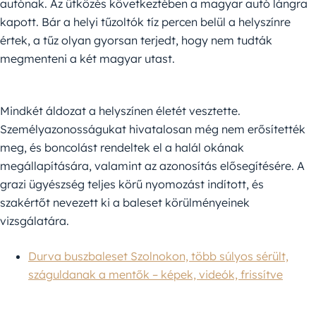
autónak. Az ütközés következtében a magyar autó lángra
kapott. Bár a helyi tűzoltók tíz percen belül a helyszínre
értek, a tűz olyan gyorsan terjedt, hogy nem tudták
megmenteni a két magyar utast.
Mindkét áldozat a helyszínen életét vesztette.
Személyazonosságukat hivatalosan még nem erősítették
meg, és boncolást rendeltek el a halál okának
megállapítására, valamint az azonosítás elősegítésére. A
grazi ügyészség teljes körű nyomozást indított, és
szakértőt nevezett ki a baleset körülményeinek
vizsgálatára.
Durva buszbaleset Szolnokon, több súlyos sérült,
száguldanak a mentők – képek, videók, frissítve