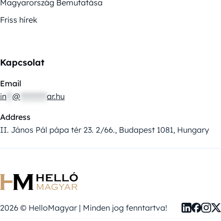
Magyarország Bemutatása
Friss hírek
Kapcsolat
Email
in
**
@
*********
ar.hu
Address
II. János Pál pápa tér 23. 2/66., Budapest 1081, Hungary
2026 © HelloMagyar | Minden jog fenntartva!