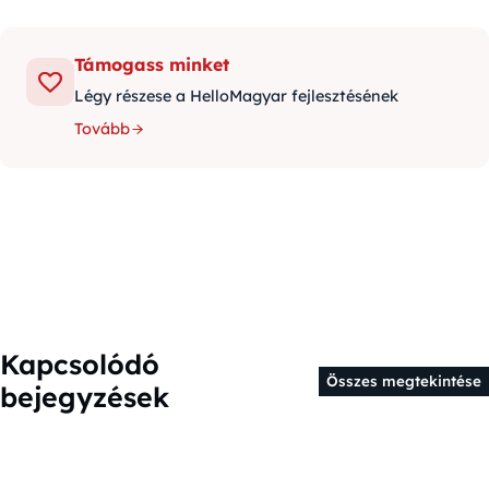
Támogass minket
Légy részese a HelloMagyar fejlesztésének
Tovább
Kapcsolódó
Összes megtekintése
bejegyzések