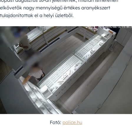
lopást augusztus 16-án jelentették, miután ismeretlen
elkövetők nagy mennyiségű értékes aranyékszert
tulajdonítottak el a helyi üzletből.
Fotó:
police.hu