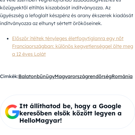
közügyektől eltiltás kiszabását indítványozza. Az
ügyészség a lefoglalt készpénz és arany ékszerek kiadását
indítványozza az elhunyt sértett örököseinek.
Először ítéltek tényleges életfogytiglanra egy nőt
Franciaországban: különös kegyetlenséggel ölte meg
a 12 éves Lolát
Címkék:
Balaton
bűnügy
Magyarország
rendőrség
Románia
Itt állíthatod be, hogy a Google
keresőben elsők között legyen a
HelloMagyar!