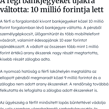
A régi bankjegyeket újakra
váltotta: 10 millió forintja lett
A férfi a forgalomból kivont bankjegyeket közel 10 millió
forint forgalomban lévő bankjegyre váltotta. A pénzből
személygépkocsit, ülőgarnitúrát és több mobiltelefont
vásárolt, valamint édesapjának 10 ezer forintot
ajándékozott. A vádlott az összesen több mint 1 millió
forint értékű arany ékszerek nagy részét megtartotta,
kisebb részét zálogba adta.
A nyomozó hatóság a férfi lakóhelyén megtalálta az
ellopott pénzből megmaradt közel 9 millió forintot és a
zálogba nem adott arany ékszereket. A rendőrség továbbá
felkutatta és lefoglalta a zálogba adott ékszereket is.
Az ügyészség a férfit minősített lopás bűntettével vádolja
és vele szemben végrehajtandó szabadságvesztés és