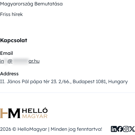
Magyarország Bemutatása
Friss hírek
Kapcsolat
Email
in
**
@
*********
ar.hu
Address
II. János Pál pápa tér 23. 2/66., Budapest 1081, Hungary
2026 © HelloMagyar | Minden jog fenntartva!