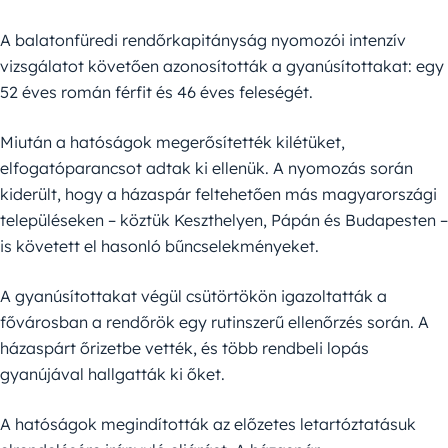
A balatonfüredi rendőrkapitányság nyomozói intenzív
vizsgálatot követően azonosították a gyanúsítottakat: egy
52 éves román férfit és 46 éves feleségét.
Miután a hatóságok megerősítették kilétüket,
elfogatóparancsot adtak ki ellenük. A nyomozás során
kiderült, hogy a házaspár feltehetően más magyarországi
településeken – köztük Keszthelyen, Pápán és Budapesten –
is követett el hasonló bűncselekményeket.
A gyanúsítottakat végül csütörtökön igazoltatták a
fővárosban a rendőrök egy rutinszerű ellenőrzés során. A
házaspárt őrizetbe vették, és több rendbeli lopás
gyanújával hallgatták ki őket.
A hatóságok megindították az előzetes letartóztatásuk