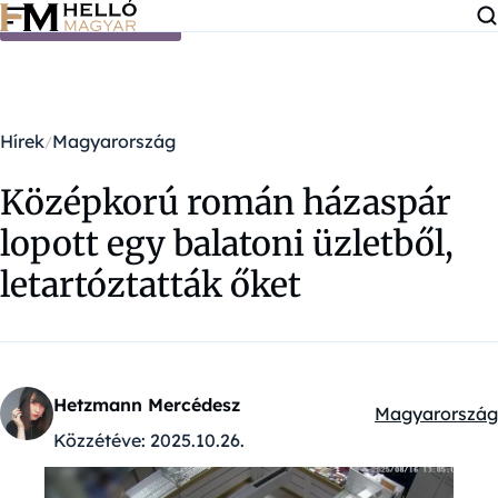
Ugrás a tartalomra
Hírek
Magyarország
Középkorú román házaspár
lopott egy balatoni üzletből,
letartóztatták őket
Hetzmann Mercédesz
Magyarország
Kategóriák:
Közzétéve:
2025.10.26.