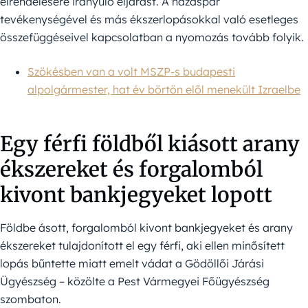
elrendelésére irányuló eljárást. A házaspár
tevékenységével és más ékszerlopásokkal való esetleges
összefüggéseivel kapcsolatban a nyomozás tovább folyik.
Szökésben van a volt MSZP-s budapesti
alpolgármester, hat év börtön elől menekült Izraelbe
Egy férfi földből kiásott arany
ékszereket és forgalomból
kivont bankjegyeket lopott
Földbe ásott, forgalomból kivont bankjegyeket és arany
ékszereket tulajdonított el egy férfi, aki ellen minősített
lopás bűntette miatt emelt vádat a Gödöllői Járási
Ügyészség – közölte a Pest Vármegyei Főügyészség
szombaton.