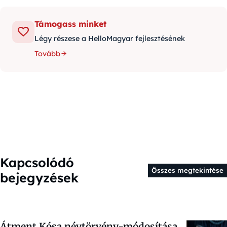
Támogass minket
Légy részese a HelloMagyar fejlesztésének
Tovább
Kapcsolódó
Összes megtekintése
bejegyzések
Átment Kósa névtörvény-módosítása,