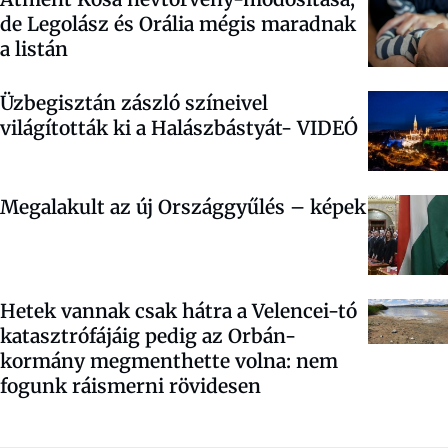
de Legolász és Orália mégis maradnak
a listán
Üzbegisztán zászló színeivel
világították ki a Halászbástyát- VIDEÓ
Megalakult az új Országgyűlés – képek
Hetek vannak csak hátra a Velencei-tó
katasztrófájáig pedig az Orbán-
kormány megmenthette volna: nem
fogunk ráismerni rövidesen