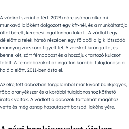
A vádirat szerint a férfi 2023 márciusában alkalmi
munkavállalóként dolgozott egy kft-nél, és a munkáltatója
által bérelt, kerepesi ingatlanban lakott. A vádlott egy
délelőtt a telek hátsó részében egy földből alig kilátszódó
műanyag zacskóra figyelt fel. A zacskót kirángatta, és
benne két, zárt fémdobozt és a hozzájuk tartozó kulcsot
talált. A fémdobozokat az ingatlan korábbi tulajdonosa a
halála előtt, 2011-ben ásta el.
Az elrejtett dobozban forgalomból már kivont bankjegyek,
több aranyékszer és a korábbi tulajdonoshoz köthető
iratok voltak. A vádlott a dobozok tartalmát magához
vette és még aznap hazautazott borsodi lakóhelyére.