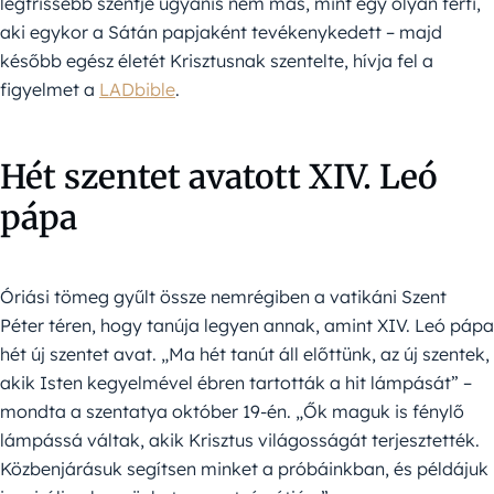
legfrissebb szentje ugyanis nem más, mint egy olyan férfi,
aki egykor a Sátán papjaként tevékenykedett – majd
később egész életét Krisztusnak szentelte, hívja fel a
figyelmet a
LADbible
.
Hét szentet avatott XIV. Leó
pápa
Óriási tömeg gyűlt össze nemrégiben a vatikáni Szent
Péter téren, hogy tanúja legyen annak, amint XIV. Leó pápa
hét új szentet avat. „Ma hét tanút áll előttünk, az új szentek,
akik Isten kegyelmével ébren tartották a hit lámpását” –
mondta a szentatya október 19-én. „Ők maguk is fénylő
lámpássá váltak, akik Krisztus világosságát terjesztették.
Közbenjárásuk segítsen minket a próbáinkban, és példájuk