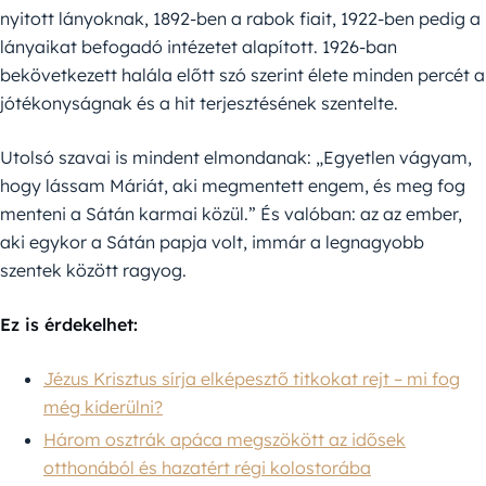
nyitott lányoknak, 1892-ben a rabok fiait, 1922-ben pedig a
lányaikat befogadó intézetet alapított. 1926-ban
bekövetkezett halála előtt szó szerint élete minden percét a
jótékonyságnak és a hit terjesztésének szentelte.
Utolsó szavai is mindent elmondanak: „Egyetlen vágyam,
hogy lássam Máriát, aki megmentett engem, és meg fog
menteni a Sátán karmai közül.” És valóban: az az ember,
aki egykor a Sátán papja volt, immár a legnagyobb
szentek között ragyog.
Ez is érdekelhet:
Jézus Krisztus sírja elképesztő titkokat rejt – mi fog
még kiderülni?
Három osztrák apáca megszökött az idősek
otthonából és hazatért régi kolostorába