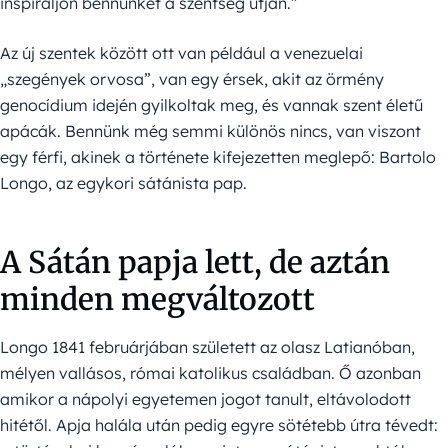
inspiráljon bennünket a szentség útján.”
Az új szentek között ott van például a venezuelai
„szegények orvosa”, van egy érsek, akit az örmény
genocídium idején gyilkoltak meg, és vannak szent életű
apácák. Bennünk még semmi különös nincs, van viszont
egy férfi, akinek a története kifejezetten meglepő: Bartolo
Longo, az egykori sátánista pap.
A Sátán papja lett, de aztán
minden megváltozott
Longo 1841 februárjában született az olasz Latianóban,
mélyen vallásos, római katolikus családban. Ő azonban
amikor a nápolyi egyetemen jogot tanult, eltávolodott
hitétől. Apja halála után pedig egyre sötétebb útra tévedt: