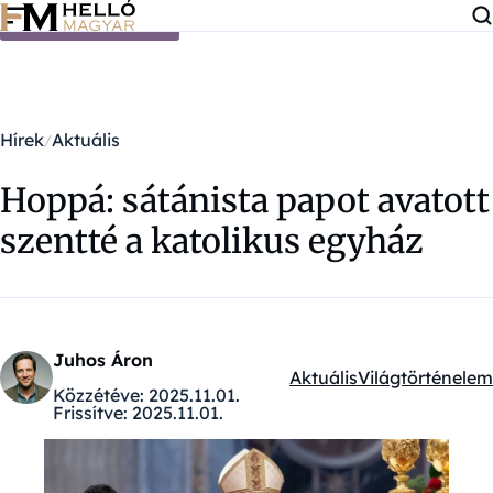
Ugrás a tartalomra
Hírek
Aktuális
Hoppá: sátánista papot avatott
szentté a katolikus egyház
Juhos Áron
Aktuális
Világtörténelem
Kategóriák:
Közzétéve:
2025.11.01.
Frissítve:
2025.11.01.