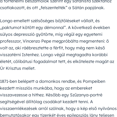
a történelmi beszámolók szerint egy sátánista szektához
csatlakozott, és ott „felszentelték” a Sátán papjának.
Longo emellett szélsőséges böjtöléseket vállalt, és
„paktumot kötött egy démonnal”. A következő években
súlyos depresszió gyötörte, míg végül egy egyetemi
professzor, Vincenzo Pepe megpróbálta megmenteni: ő
volt az, aki ráébresztette a férfit, hogy még nem késő
visszatérni Istenhez. Longo végül megtagadta korábbi
életét, cölibátusi fogadalmat tett, és elkötelezte magát az
Úr Krisztus mellet.
1871-ben belépett a domonkos rendbe, és Pompeiben
kezdett missziós munkába, hogy az embereket
visszavezesse a hithez. Később egy Szűzanya-portré
segítségével állítólag csodákat kezdett tenni. A
visszaemlékezések arról szólnak, hogy a kép első nyilvános
bemutatásakor egy tizenkét éves epilepsziás lány teljesen