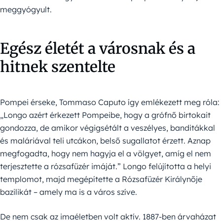
meggyógyult.
Egész életét a városnak és a
hitnek szentelte
Pompei érseke, Tommaso Caputo így emlékezett meg róla:
„Longo azért érkezett Pompeibe, hogy a grófnő birtokait
gondozza, de amikor végigsétált a veszélyes, banditákkal
és maláriával teli utcákon, belső sugallatot érzett. Aznap
megfogadta, hogy nem hagyja el a völgyet, amíg el nem
terjesztette a rózsafüzér imáját.” Longo felújította a helyi
templomot, majd megépítette a Rózsafüzér Királynője
bazilikát – amely ma is a város szíve.
De nem csak az imaéletben volt aktív. 1887-ben árvaházat