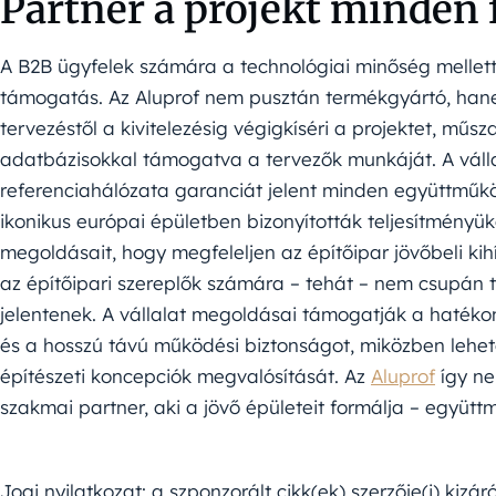
Partner a projekt minden 
A B2B ügyfelek számára a technológiai minőség mellett
támogatás. Az Aluprof nem pusztán termékgyártó, hane
tervezéstől a kivitelezésig végigkíséri a projektet, mű
adatbázisokkal támogatva a tervezők munkáját. A válla
referenciahálózata garanciát jelent minden együttműk
ikonikus európai épületben bizonyították teljesítményüke
megoldásait, hogy megfeleljen az építőipar jövőbeli kih
az építőipari szereplők számára – tehát – nem csupán 
jelentenek. A vállalat megoldásai támogatják a hatékony
és a hosszú távú működési biztonságot, miközben lehető
építészeti koncepciók megvalósítását. Az
Aluprof
így ne
szakmai partner, aki a jövő épületeit formálja – együt
Jogi nyilatkozat: a szponzorált cikk(ek) szerzője(i) kizár