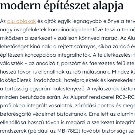
modern építészet alapja
Az
alu ablakok
és ajtók egyik legnagyobb előnye a terv
nagy üvegfelületek kombinációja lehetővé teszi a term
miközben a szerkezet vizuálisan könnyed marad. Az Alu
lehetőséget kínálnak: a rejtett szárnyas, síkba záródó
építészeti koncepcióba integrálhatók. A felületkezelési
választék – az anodizált, porszórt és faerezetes felüle
hosszú távon is ellenállnak az idő múlásának. Mindez 
lakóépületek, irodaházak, hotelprojektek és kereskedel
a tartósság egyaránt kulcstényező. A nyílászárók bizt
minden beruházás során. Az Aluprof rendszerei RC2–RC3 
profilokba integrált vasalatok, záródási pontok és me
betörésgátló védelmet biztosítanak. Emellett az alumín
ellenállása hosszú távon is megőrzi a szerkezet integritá
rendszerek (például az MB-78EI) további biztonsági sz