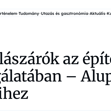
rténelem
Tudomány
Utazás és gasztronómia
Aktuális
K
ászárók az épít
gálatában – Alu
eihez