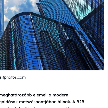
sitphotos.com
egmeghatározóbb elemei: a modern
egoldások metszéspontjában állnak. A B2B