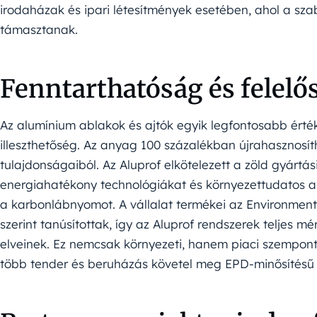
irodaházak és ipari létesítmények esetében, ahol a sza
támasztanak.
Fenntarthatóság és felelős
Az alumínium ablakok és ajtók egyik legfontosabb ért
illeszthetőség. Az anyag 100 százalékban újrahasznosít
tulajdonságaiból. Az Aluprof elkötelezett a zöld gyártá
energiahatékony technológiákat és környezettudatos 
a karbonlábnyomot. A vállalat termékei az Environmen
szerint tanúsítottak, így az Aluprof rendszerek teljes 
elveinek. Ez nemcsak környezeti, hanem piaci szempontb
több tender és beruházás követel meg EPD-minősítésű