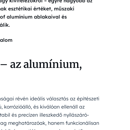
agy kivitelezőkről – egyre nagyobb az
ak esztétikai értéket, műszaki
of alumínium ablakaival és
lik.
talom
 – az alumínium,
ságai révén ideális választás az építészeti
korrózióálló, és kiválóan ellenáll az
abil és precízen illeszkedő nyílászáró-
ilag meghatározóak, hanem funkcionálisan