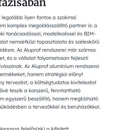
fázisában
 legalább ilyen fontos a szakmai
m komplex megoldásszállító partner is: a
szaki tanácsadással, modellezéssel és BIM-
lat nemzetközi tapasztalata és széleskörű
ödésre. Az Aluprof rendszerei már számos
t, és a vállalat folyamatosan fejleszti
ívásainak. Az Aluprof alumínium rendszerei
termékeket, hanem stratégiai előnyt
 tervezést, a költségtudatos kivitelezést
vé teszik a korszerű, fenntartható
m egyszerű beszállító, hanem megbízható
tműködésben a tervezőkkel és beruházókkal.
ólagosan felelős(ek) a kifejtett