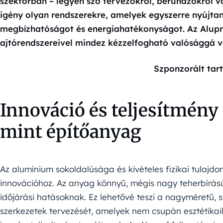
szektorban – legyen szó tervezőkről, beruházókról v
igény olyan rendszerekre, amelyek egyszerre nyújtan
megbízhatóságot és energiahatékonyságot. Az Alupr
ajtórendszereivel mindez kézzelfogható valósággá vá
Szponzorált tar
Innováció és teljesítmény
mint építőanyag
Az alumínium sokoldalúsága és kivételes fizikai tulajdon
innovációhoz. Az anyag könnyű, mégis nagy teherbírású, 
időjárási hatásoknak. Ez lehetővé teszi a nagyméretű, st
szerkezetek tervezését, amelyek nem csupán esztétika