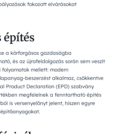
bályozások fokozott elvárásokat
 építés
éke a körforgásos gazdaságba
ható, és az újrafeldolgozás során sem veszít
si folyamatok mellett: modern
alapanyag-beszerzést alkalmaz, csökkentve
tal Product Declaration (EPD) szabvány
mértékben megfelelnek a fenntartható építés
ól is versenyelőnyt jelent, hiszen egyre
 építőanyagokat.