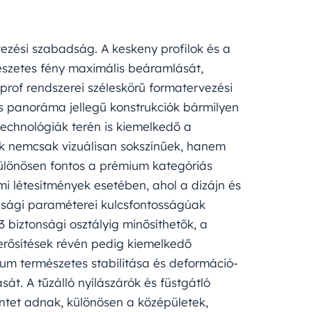
ezési szabadság. A keskeny profilok és a
észetes fény maximális beáramlását,
prof rendszerei széleskörű formatervezési
 és panoráma jellegű konstrukciók bármilyen
 technológiák terén is kiemelkedő a
tek nemcsak vizuálisan sokszínűek, hanem
különösen fontos a prémium kategóriás
mi létesítmények esetében, ahol a dizájn és
onsági paraméterei kulcsfontosságúak
biztonsági osztályig minősíthetők, a
gerősítések révén pedig kiemelkedő
ium természetes stabilitása és deformáció-
sát. A tűzálló nyílászárók és füstgátló
intet adnak, különösen a középületek,