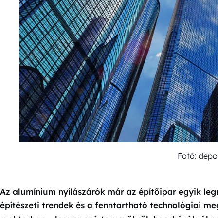
Fotó: depo
Az alumínium nyílászárók már az építőipar egyik l
építészeti trendek és a fenntartható technológiai m