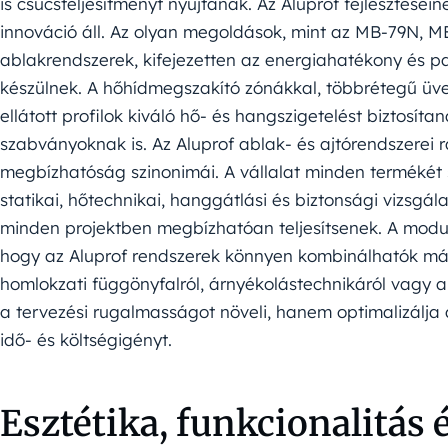
is csúcsteljesítményt nyújtanak. Az Aluprof fejlesztése
innováció áll. Az olyan megoldások, mint az MB-79N, 
ablakrendszerek, kifejezetten az energiahatékony és p
készülnek. A hőhídmegszakító zónákkal, többrétegű üveg
ellátott profilok kiváló hő- és hangszigetelést biztosít
szabványoknak is. Az Aluprof ablak- és ajtórendszerei
megbízhatóság szinonimái. A vállalat minden termékét sz
statikai, hőtechnikai, hanggátlási és biztonsági vizsgá
minden projektben megbízhatóan teljesítsenek. A modulár
hogy az Aluprof rendszerek könnyen kombinálhatók más
homlokzati függönyfalról, árnyékolástechnikáról vagy
a tervezési rugalmasságot növeli, hanem optimalizálja a
idő- és költségigényt.
Esztétika, funkcionalitás 