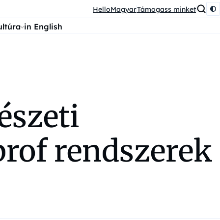
HelloMagyar
Támogass minket
ultúra
in English
észeti
prof rendszerek