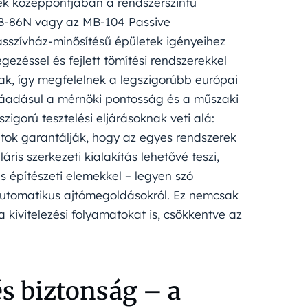
inek középpontjában a rendszerszintű
MB-86N vagy az MB-104 Passive
asszívház-minősítésű épületek igényeihez
ezéssel és fejlett tömítési rendszerekkel
anak, így megfelelnek a legszigorúbb európai
 ráadásul a mérnöki pontosság és a műszaki
igorú tesztelési eljárásoknak veti alá:
latok garantálják, hogy az egyes rendszerek
is szerkezeti kialakítás lehetővé teszi,
 építészeti elemekkel – legyen szó
 automatikus ajtómegoldásokról. Ez nemcsak
 kivitelezési folyamatokat is, csökkentve az
és biztonság – a