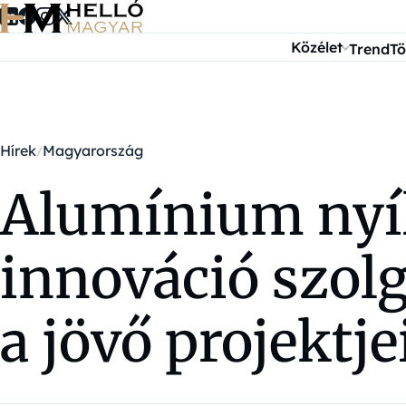
Ugrás a tartalomra
Közélet
Trend
Tö
Hírek
Magyarország
Alumínium nyíl
innováció szol
a jövő projektj