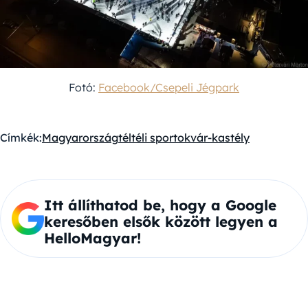
Fotó:
Facebook/Csepeli Jégpark
Címkék:
Magyarország
tél
téli sportok
vár-kastély
Itt állíthatod be, hogy a Google
keresőben elsők között legyen a
HelloMagyar!