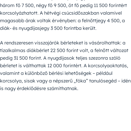
három fő 7 500, négy fő 9 500, öt fő pedig 11 500 forintért
korcsolyázhatott. A hétvégi csúcsidőszakban valamivel
magasabb árak voltak érvényben: a felnőttjegy 4 500, a
diák- és nyugdíjasjegy 3 500 forintba került.
A rendszeresen visszajárók bérleteket is vásárolhattak: a
tízalkalmas diákbérlet 22 500 forint volt, a felnőtt változat
pedig 31 500 forint. A nyugdíjasok teljes szezonra szóló
bérletet is válthattak 12 000 forintért. A korcsolyaoktatás,
valamint a különböző bérlési lehetőségek – például
korcsolya, sisak vagy a népszerű „fóka” tanulósegéd – idén
is nagy érdeklődésre számíthatnak.