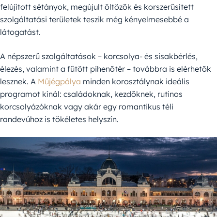
felújított sétányok, megújult öltözők és korszerűsített
szolgáltatási területek teszik még kényelmesebbé a
látogatást.
A népszerű szolgáltatások – korcsolya- és sisakbérlés,
élezés, valamint a fűtött pihenőtér – továbbra is elérhetők
lesznek. A
Műjégpálya
minden korosztálynak ideális
programot kínál: családoknak, kezdőknek, rutinos
korcsolyázóknak vagy akár egy romantikus téli
randevúhoz is tökéletes helyszín.