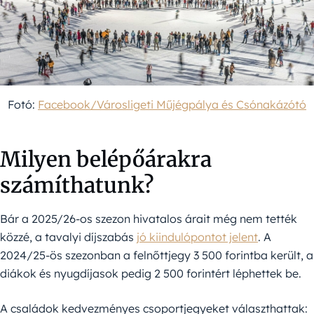
Fotó:
Facebook/Városligeti Műjégpálya és Csónakázótó
Milyen belépőárakra
számíthatunk?
Bár a 2025/26-os szezon hivatalos árait még nem tették
közzé, a tavalyi díjszabás
jó kiindulópontot jelent
. A
2024/25-ös szezonban a felnőttjegy 3 500 forintba került, a
diákok és nyugdíjasok pedig 2 500 forintért léphettek be.
A családok kedvezményes csoportjegyeket választhattak: