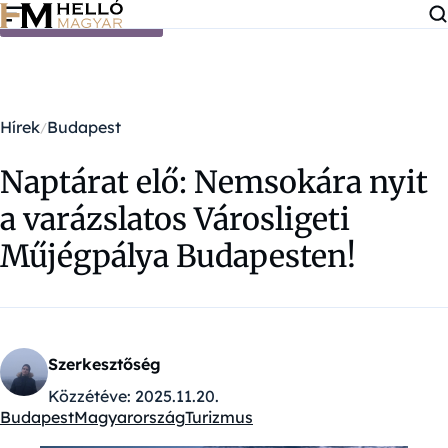
Ugrás a tartalomra
Hírek
Budapest
Naptárat elő: Nemsokára nyit
a varázslatos Városligeti
Műjégpálya Budapesten!
Szerkesztőség
Közzétéve:
2025.11.20.
Budapest
Magyarország
Turizmus
Kategóriák: