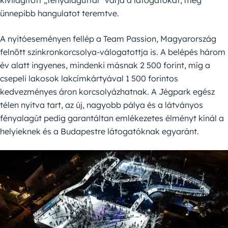
kivilágított „fényalagúttal” várja a látogatókat, még
ünnepibb hangulatot teremtve.
A nyitóeseményen fellép a Team Passion, Magyarország
felnőtt szinkronkorcsolya-válogatottja is. A belépés három
év alatt ingyenes, mindenki másnak 2 500 forint, míg a
csepeli lakosok lakcímkártyával 1 500 forintos
kedvezményes áron korcsolyázhatnak. A Jégpark egész
télen nyitva tart, az új, nagyobb pálya és a látványos
fényalagút pedig garantáltan emlékezetes élményt kínál a
helyieknek és a Budapestre látogatóknak egyaránt.