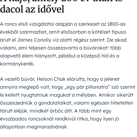
dacol az idővel
A roncs első vizsgálatai alapján a szerkezet az 1800-as
évekből származhat, amit elsősorban a kötélzet típusa
árult el James Conolly víz alatti régész szerint. De akad
valami, ami teljesen összezavarta a búvárokat: több
alapvető elem hiányzott, például a középső híd és a
kormánykerék.
A vezető búvár, Heison Chak elárulta, hogy a jelenet
annyira meglepő volt, hogy „egy pár pillanatra” szó szerint
le kellett nyugtatniuk magukat a mélyben. Amikor sikerült
összeszedniük a gondolataikat, valami egészen hihetetlen
tárult eléjük: mindkét árbóc állt. A több mint egy
évszázados roncsoknál rendkívül ritka, hogy ilyen jó
állapotban megmaradnának.