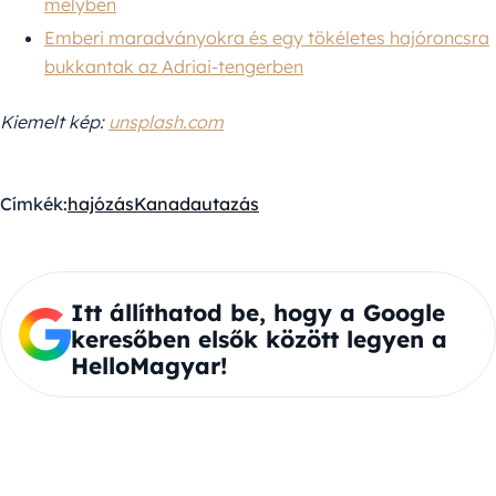
mélyben
Emberi maradványokra és egy tökéletes hajóroncsra
bukkantak az Adriai-tengerben
Kiemelt kép:
unsplash.com
Címkék:
hajózás
Kanada
utazás
Itt állíthatod be, hogy a Google
keresőben elsők között legyen a
HelloMagyar!