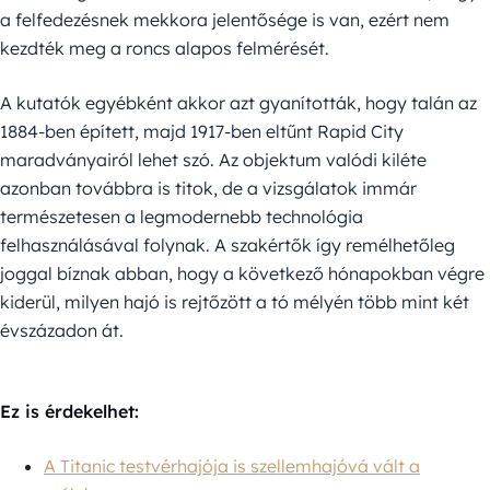
a felfedezésnek mekkora jelentősége is van, ezért nem
kezdték meg a roncs alapos felmérését.
A kutatók egyébként akkor azt gyanították, hogy talán az
1884-ben épített, majd 1917-ben eltűnt Rapid City
maradványairól lehet szó. Az objektum valódi kiléte
azonban továbbra is titok, de a vizsgálatok immár
természetesen a legmodernebb technológia
felhasználásával folynak. A szakértők így remélhetőleg
joggal bíznak abban, hogy a következő hónapokban végre
kiderül, milyen hajó is rejtőzött a tó mélyén több mint két
évszázadon át.
Ez is érdekelhet:
A Titanic testvérhajója is szellemhajóvá vált a