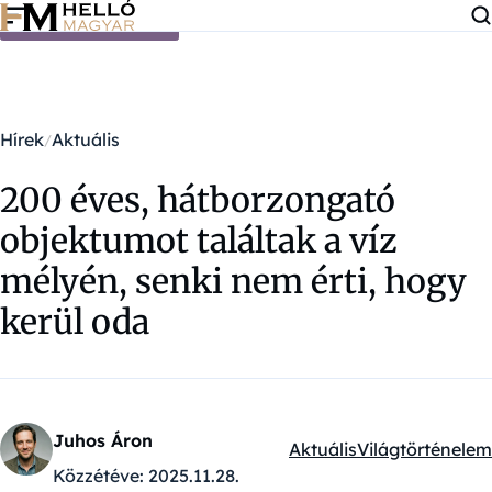
Ugrás a tartalomra
Hírek
Aktuális
200 éves, hátborzongató
objektumot találtak a víz
mélyén, senki nem érti, hogy
kerül oda
Juhos Áron
Aktuális
Világtörténelem
Kategóriák:
Közzétéve:
2025.11.28.