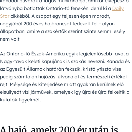
kanadai búvárok átlagos munkanapja, amikor elképesztő
látványba botlottak Ontario-tó fenekén, derül ki a
Daily
Star
cikkéből. A csapat egy teljesen épen maradt,
nagyjából 200 éves hajóroncsot fedezett fel – olyan
állapotban, amire a szakértők szerint szinte semmi esély
nem volt.
Az Ontario-tó Észak-Amerika egyik legjelentősebb tava, a
Nagy-tavak keleti kapujának is szokás nevezni. Kanada és
az Egyesült Államok határán fekszik, kristálytiszta vize
pedig számtalan hajózási útvonalat és természeti értéket
rejt. Mélysége és kiterjedése miatt gyakran kerülnek elő
elsüllyedt vízi járművek, amelyek így újra és újra felkeltik a
kutatók figyelmét.
A hajó, amely 200 év után is