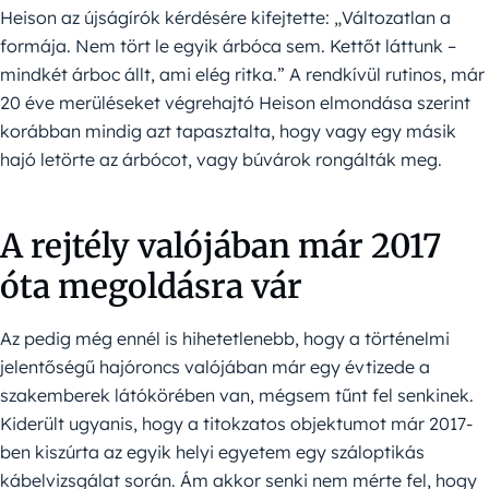
Heison az újságírók kérdésére kifejtette: „Változatlan a
formája. Nem tört le egyik árbóca sem. Kettőt láttunk –
mindkét árboc állt, ami elég ritka.” A rendkívül rutinos, már
20 éve merüléseket végrehajtó Heison elmondása szerint
korábban mindig azt tapasztalta, hogy vagy egy másik
hajó letörte az árbócot, vagy búvárok rongálták meg.
A rejtély valójában már 2017
óta megoldásra vár
Az pedig még ennél is hihetetlenebb, hogy a történelmi
jelentőségű hajóroncs valójában már egy évtizede a
szakemberek látókörében van, mégsem tűnt fel senkinek.
Kiderült ugyanis, hogy a titokzatos objektumot már 2017-
ben kiszúrta az egyik helyi egyetem egy száloptikás
kábelvizsgálat során. Ám akkor senki nem mérte fel, hogy